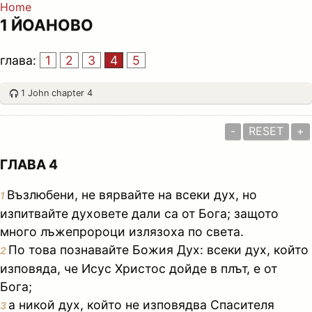
Home
1 ЙОАНОВО
глава:
1
2
3
4
5
1 John chapter 4
-
RESET
+
ГЛАВА 4
Възлюбени, не вярвайте на всеки дух, но
1
изпитвайте духовете дали са от Бога; защото
много лъжепророци излязоха по света.
По това познавайте Божия Дух: всеки дух, който
2
изповяда, че Исус Христос дойде в плът, е от
Бога;
а никой дух, който не изповядва Спасителя
3