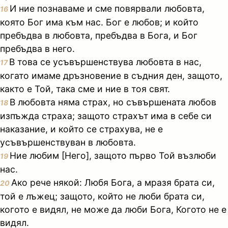
И ние познаваме и сме повярвали любовта,
16
която Бог има към нас. Бог е любов; и който
пребъдва в любовта, пребъдва в Бога, и Бог
пребъдва в него.
В това се усъвършенствува любовта в нас,
17
когато имаме дръзновение в съдния ден, защото,
както е Той, така сме и ние в тоя свят.
В любовта няма страх, но съвършената любов
18
изпъжда страха; защото страхът има в себе си
наказание, и който се страхува, не е
усъвършенствуван в любовта.
Ние любим [Него], защото първо Той възлюби
19
нас.
Ако рече някой: Любя Бога, а мразя брата си,
20
той е лъжец; защото, който не люби брата си,
когото е видял, не може да люби Бога, Когото не е
видял.