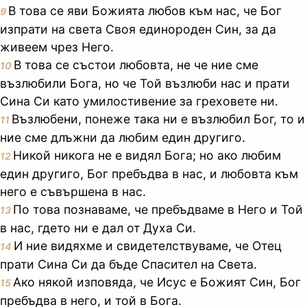
В това се яви Божията любов към нас, че Бог
9
изпрати на света Своя единороден Син, за да
живеем чрез Него.
В това се състои любовта, не че ние сме
10
възлюбили Бога, но че Той възлюби нас и прати
Сина Си като умилостивение за греховете ни.
Възлюбени, понеже така ни е възлюбил Бог, то и
11
ние сме длъжни да любим един другиго.
Никой никога не е видял Бога; но ако любим
12
един другиго, Бог пребъдва в нас, и любовта към
него е съвършена в нас.
По това познаваме, че пребъдваме в Него и Той
13
в нас, гдето ни е дал от Духа Си.
И ние видяхме и свидетелствуваме, че Отец
14
прати Сина Си да бъде Спасител на Света.
Ако някой изповяда, че Исус е Божият Син, Бог
15
пребъдва в него, и той в Бога.