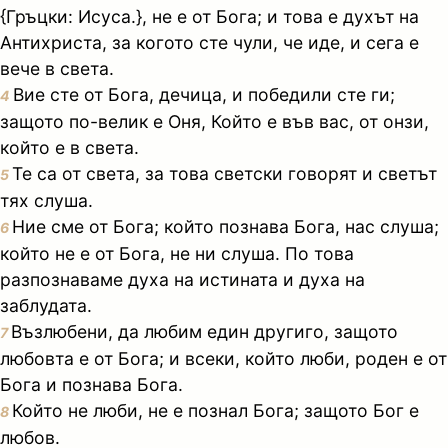
{Гръцки: Исуса.}, не е от Бога; и това е духът на
Антихриста, за когото сте чули, че иде, и сега е
вече в света.
Вие сте от Бога, дечица, и победили сте ги;
4
защото по-велик е Оня, Който е във вас, от онзи,
който е в света.
Те са от света, за това светски говорят и светът
5
тях слуша.
Ние сме от Бога; който познава Бога, нас слуша;
6
който не е от Бога, не ни слуша. По това
разпознаваме духа на истината и духа на
заблудата.
Възлюбени, да любим един другиго, защото
7
любовта е от Бога; и всеки, който люби, роден е от
Бога и познава Бога.
Който не люби, не е познал Бога; защото Бог е
8
любов.