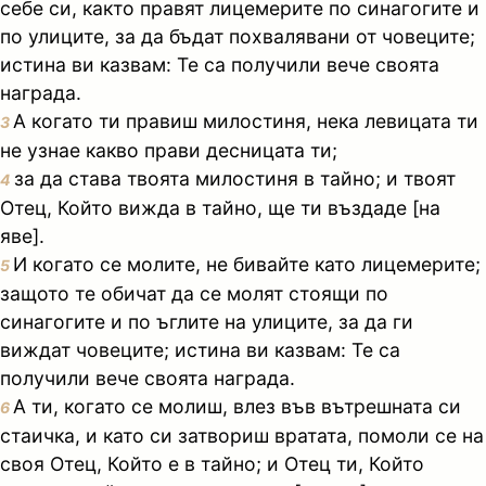
себе си, както правят лицемерите по синагогите и
по улиците, за да бъдат похвалявани от човеците;
истина ви казвам: Те са получили вече своята
награда.
А когато ти правиш милостиня, нека левицата ти
3
не узнае какво прави десницата ти;
за да става твоята милостиня в тайно; и твоят
4
Отец, Който вижда в тайно, ще ти въздаде [на
яве].
И когато се молите, не бивайте като лицемерите;
5
защото те обичат да се молят стоящи по
синагогите и по ъглите на улиците, за да ги
виждат човеците; истина ви казвам: Те са
получили вече своята награда.
А ти, когато се молиш, влез във вътрешната си
6
стаичка, и като си затвориш вратата, помоли се на
своя Отец, Който е в тайно; и Отец ти, Който