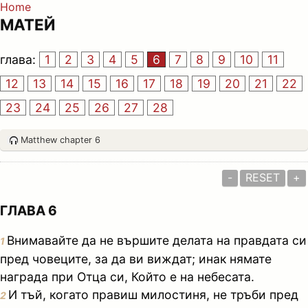
Home
МАТЕЙ
глава:
1
2
3
4
5
6
7
8
9
10
11
12
13
14
15
16
17
18
19
20
21
22
23
24
25
26
27
28
Matthew chapter 6
-
RESET
+
ГЛАВА 6
Внимавайте да не вършите делата на правдата си
1
пред човеците, за да ви виждат; инак нямате
награда при Отца си, Който е на небесата.
И тъй, когато правиш милостиня, не тръби пред
2