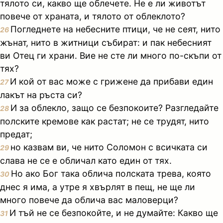
тялото си, какво ще облечете. Не е ли животът
повече от храната, и тялото от облеклото?
Погледнете на небесните птици, че не сеят, нито
26
жънат, нито в житници събират: и пак небесният
ви Отец ги храни. Вие не сте ли много по-скъпи от
тях?
И кой от вас може с грижене да прибави един
27
лакът на ръста си?
И за облекло, защо се безпокоите? Разгледайте
28
полските кремове как растат; не се трудят, нито
предат;
но казвам ви, че нито Соломон с всичката си
29
слава не се е обличал като един от тях.
Но ако Бог така облича полската трева, която
30
днес я има, а утре я хвърлят в пещ, не ще ли
много повече да облича вас маловерци?
И тъй не се безпокойте, и не думайте: Какво ще
31