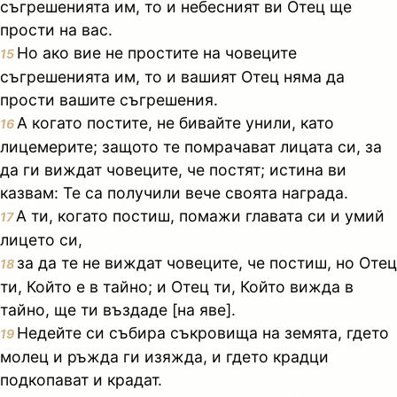
съгрешенията им, то и небесният ви Отец ще
прости на вас.
Но ако вие не простите на човеците
15
съгрешенията им, то и вашият Отец няма да
прости вашите съгрешения.
А когато постите, не бивайте унили, като
16
лицемерите; защото те помрачават лицата си, за
да ги виждат човеците, че постят; истина ви
казвам: Те са получили вече своята награда.
А ти, когато постиш, помажи главата си и умий
17
лицето си,
за да те не виждат човеците, че постиш, но Отец
18
ти, Който е в тайно; и Отец ти, Който вижда в
тайно, ще ти въздаде [на яве].
Недейте си събира съкровища на земята, гдето
19
молец и ръжда ги изяжда, и гдето крадци
подкопават и крадат.