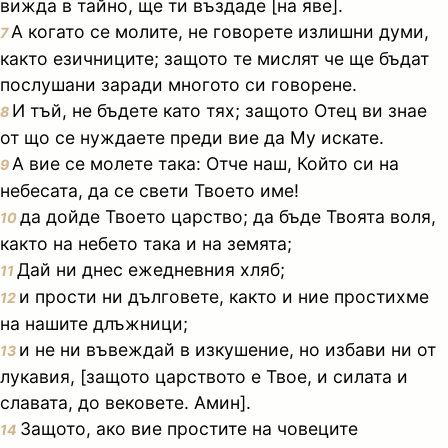
вижда в тайно, ще ти въздаде [на яве].
А когато се молите, не говорете излишни думи,
7
както езичниците; защото те мислят че ще бъдат
послушани заради многото си говорене.
И тъй, не бъдете като тях; защото Отец ви знае
8
от що се нуждаете преди вие да Му искате.
А вие се молете така: Отче наш, Който си на
9
небесата, да се свети Твоето име!
да дойде Твоето царство; да бъде Твоята воля,
10
както на небето така и на земята;
Дай ни днес ежедневния хляб;
11
и прости ни дълговете, както и ние простихме
12
на нашите длъжници;
и не ни въвеждай в изкушение, но избави ни от
13
лукавия, [защото царството е Твое, и силата и
славата, до вековете. Амин].
Защото, ако вие простите на човеците
14