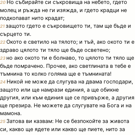
Но събирайте си съкровища на небето, гдето
20
молец и ръжда не ги изяжда, и гдето крадци не
подкопават нито крадат;
защото гдето е съкровището ти, там ще бъде и
21
сърцето ти.
Окото е светило на тялото; и тъй, ако окото ти е
22
здраво цялото ти тяло ще бъде осветено;
но ако окото ти е болнаво, то цялото ти тяло ще
23
бъде помрачено. Прочее, ако светлината в тебе е
тъмнина то колко голяма ще е тъмнината!
Никой не може да слугува на двама господари,
24
защото или ще намрази единия, а ще обикне
другия, или към единия ще се привърже, а другия
ще презира. Не можете да слугувате на Бога и на
мамона.
Затова ви казвам: Не се безпокойте за живота
25
си, какво ще ядете или какво ще пиете, нито за