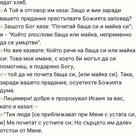
ядат хляб.
А Той в отговор им каза: Защо и вие заради
3
вашето предание престъпвате Божията заповед?
Защото Бог каза: "Почитай баща си и майка си";
4
и - "Който злослови баща или майка, непременно
да се умъртви".
Но вие казвате: Който рече на баща си или майка
5
си: Това мое имане, с което би могъл да си
помогнеш, е подарено Богу,
- той да не почита баща си, [или майка си]. Така,
6
заради вашето предание, осуетихте Божията
дума.
Лицемери! добре е пророкувал Исаия за вас,
7
като е казал: -
"Тия люде [се приближават при Мене с устата си,
8
и] Ме почитат с устните си; Но сърцето им далеч
отстои от Мене.