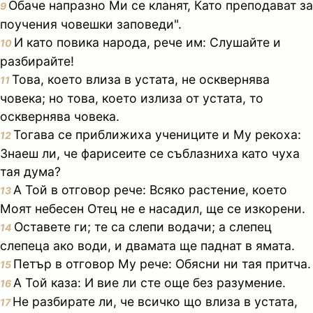
Обаче напразно Ми се кланят, Като преподават за
9
поучения човешки заповеди".
И като повика народа, рече им: Слушайте и
10
разбирайте!
Това, което влиза в устата, не осквернява
11
човека; но това, което излиза от устата, то
осквернява човека.
Тогава се приближиха учениците и Му рекоха:
12
Знаеш ли, че фарисеите се съблазниха като чуха
тая дума?
А Той в отговор рече: Всяко растение, което
13
Моят небесен Отец не е насадил, ще се изкорени.
Оставете ги; те са слепи водачи; а слепец
14
слепеца ако води, и двамата ще паднат в ямата.
Петър в отговор Му рече: Обясни ни тая притча.
15
А Той каза: И вие ли сте още без разумение.
16
Не разбирате ли, че всичко що влиза в устата,
17