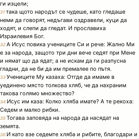
ги изцели;
така щото народът се чудеше, като гледаше
31
неми да говорят, недъгави оздравели, куци да
ходят, и слепи да гледат. И прославиха
Израилевия Бог.
А Исус повика учениците Си и рече: Жално Ми
32
е за народа, защото три дни вече седят при Мене
и нямат що да ядат; а не искам да ги разпусна
гладни, да не би да им премалее по пътя.
Учениците Му казаха: Отгде да имаме в
33
уединено място толкова хляб, че да нахраним
такова голямо множество?
Исус им каза: Колко хляба имате? А те рекоха:
34
Седем и малко рибки.
Тогава заповяда на народа да насядат на
35
земята.
И като взе седемте хляба и рибите, благодари и
36