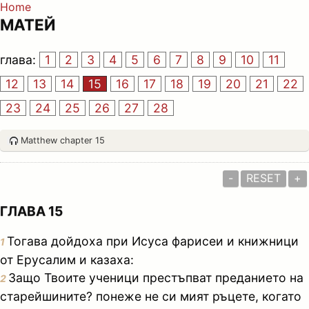
Home
МАТЕЙ
глава:
1
2
3
4
5
6
7
8
9
10
11
12
13
14
15
16
17
18
19
20
21
22
23
24
25
26
27
28
Matthew chapter 15
-
RESET
+
ГЛАВА 15
Тогава дойдоха при Исуса фарисеи и книжници
1
от Ерусалим и казаха:
Защо Твоите ученици престъпват преданието на
2
старейшините? понеже не си мият ръцете, когато