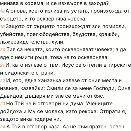
минава в корема, и се изхвърля в захода?
А онова, което излиза из устата, произхожда от
18
сърцето, и то осквернява човека.
Защото от сърцето произхождат зли помисли,
19
убийства, прелюбодейства, блудства, кражби,
лъжесвидетелства, хули.
Тия са нещата, които оскверняват човека; а да
20
яде с немити ръце, това не го осквернява.
И, като излезе оттам, Исус се оттегли в тирските
21
и сидонските страни.
И, ето, една ханаанка излезе от ония места и
22
извика, казвайки: Смили се за мене Господи, Сине
Давидов; дъщеря ми зле се мъчи от бяс.
Но Той не й отговори ни дума. Учениците
23
дойдоха и Му се молеха, като рекоха: Отпрати я,
защото вика подире ни.
А Той в отговор каза: Аз не съм пратен, освен
24