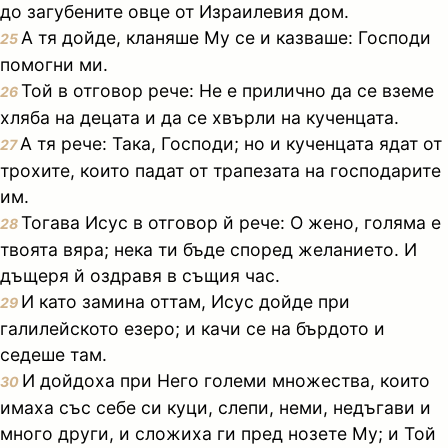
до загубените овце от Израилевия дом.
А тя дойде, кланяше Му се и казваше: Господи
25
помогни ми.
Той в отговор рече: Не е прилично да се вземе
26
хляба на децата и да се хвърли на кученцата.
А тя рече: Така, Господи; но и кученцата ядат от
27
трохите, които падат от трапезата на господарите
им.
Тогава Исус в отговор й рече: О жено, голяма е
28
твоята вяра; нека ти бъде според желанието. И
дъщеря й оздравя в същия час.
И като замина оттам, Исус дойде при
29
галилейското езеро; и качи се на бърдото и
седеше там.
И дойдоха при Него големи множества, които
30
имаха със себе си куци, слепи, неми, недъгави и
много други, и сложиха ги пред нозете Му; и Той