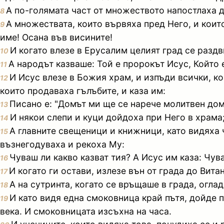
А по-голямата част от множеството напостлаха др
8
А множествата, които вървяха пред Него, и коит
9
име! Осана във висините!
И когато влезе в Ерусалим целият град се раздв
10
А народът казваше: Той е пророкът Исус, Който 
11
И Исус влезе в Божия храм, и изпъди всички, ко
12
които продаваха гълъбите, и каза им:
Писано е: "Домът ми ще се нарече молитвен дом
13
И някои слепи и куци дойдоха при Него в храма;
14
А главните свещеници и книжници, като видяха ч
15
възнегодуваха и рекоха Му:
Чуваш ли какво казват тия? А Исус им каза: Чув
16
И когато ги остави, излезе вън от града до Вита
17
А на сутринта, когато се връщаше в града, оглад
18
И като видя една смоковница край пътя, дойде пр
19
века. И смоковницата изсъхна на часа.