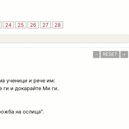
24
25
26
27
28
-
RESET
+
ма ученици и рече им:
е ги и докарайте Ми ги.
рожба на ослица".