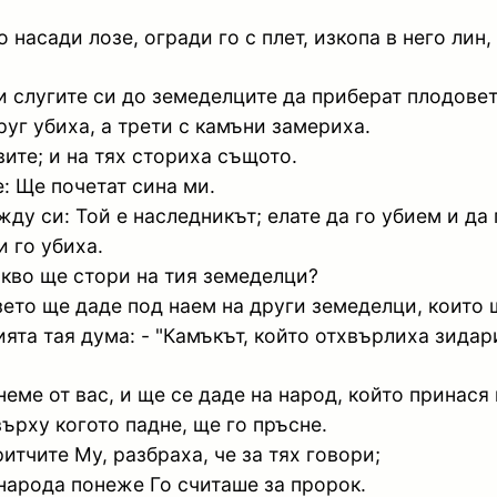
насади лозе, огради го с плет, изкопа в него лин, 
 слугите си до земеделците да приберат плодовет
руг убиха, а трети с камъни замериха.
вите; и на тях сториха същото.
: Ще почетат сина ми.
жду си: Той е наследникът; елате да го убием и да
и го убиха.
какво ще стори на тия земеделци?
зето ще даде под наем на други земеделци, които 
ята тая дума: - "Камъкът, който отхвърлиха зидари
еме от вас, и ще се даде на народ, който принася
ърху когото падне, ще го пръсне.
итчите Му, разбраха, че за тях говори;
т народа понеже Го считаше за пророк.