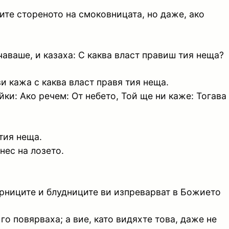
шите стореното на смоковницата, но даже, ако
аваше, и казаха: С каква власт правиш тия неща?
ви кажа с каква власт правя тия неща.
ки: Ако речем: От небето, Той ще ни каже: Тогава
 тия неща.
нес на лозето.
бирниците и блудниците ви изпреварват в Божието
го повярваха; а вие, като видяхте това, даже не