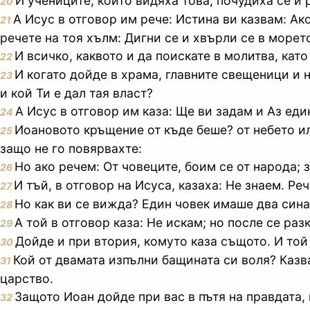
И учениците, които видяха това, почудиха се и 
20
А Исус в отговор им рече: Истина ви казвам: Ак
21
речете на тоя хълм: Дигни се и хвърли се в морето
И всичко, каквото и да поискате в молитва, като
22
И когато дойде в храма, главните свещеници и 
23
и кой Ти е дал тая власт?
А Исус в отговор им каза: Ще ви задам и Аз един
24
Иоановото кръщение от къде беше? от небето ил
25
защо не го повярвахте:
Но ако речем: От човеците, боим се от народа; 
26
И тъй, в отговор на Исуса, казаха: Не знаем. Ре
27
Но как ви се вижда? Един човек имаше два сина;
28
А той в отговор каза: Не искам; но после се раз
29
Дойде и при втория, комуто каза същото. И той 
30
Кой от двамата изпълни бащината си воля? Казв
31
царство.
Защото Иоан дойде при вас в пътя на правдата, 
32