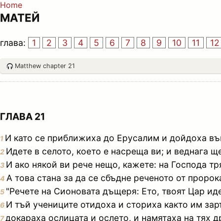
Home
МАТЕЙ
глава:
1
2
3
4
5
6
7
8
9
10
11
12
Matthew chapter 21
ГЛАВА 21
И като се приближиха до Ерусалим и дойдоха въ
1
Идете в селото, което е насреща ви; и веднага щ
2
И ако някой ви рече нещо, кажете: на Господа тр
3
А това стана за да се сбъдне реченото от пророка
4
"Речете на Сионовата дъщеря: Ето, твоят Цар иде
5
И тъй учениците отидоха и сториха както им зар
6
докараха ослицата и ослето, и намятаха на тях д
7