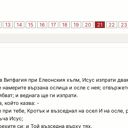
13
14
15
16
17
18
19
20
21
22
23
в Витфагия при Елеонския хълм, Исус изпрати два
е намерите вързана ослица и осле с нея; отвържет
ябват; и веднага ще ги изпрати.
, който казва: -
 при тебе, Кротък и възседнал на осел И на осле, 
ъча Исус;
рехите си; и Той възседна върху тях.