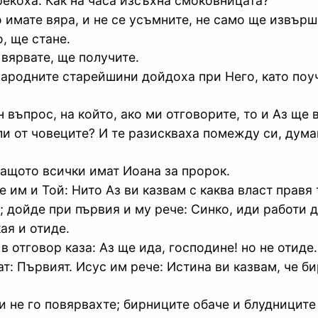
рекоха: Как на часа изсъхна смоковницата?
о имате вяра, и не се усъмните, не само ще извър
, ще стане.
 вярвате, ще получите.
народните старейшини дойдоха при Него, като поуч
 въпрос, на който, ако ми отговорите, то и Аз ще 
и от човеците? И те разискваха помежду си, думай
защото всички имат Иоана за пророк.
че им и Той: Нито Аз ви казвам с каква власт правя
 дойде при първия и му рече: Синко, иди работи д
кая и отиде.
в отговор каза: Аз ще ида, господине! но не отиде.
ат: Първият. Исус им рече: Истина ви казвам, че 
и не го повярвахте; бирниците обаче и блудниците 