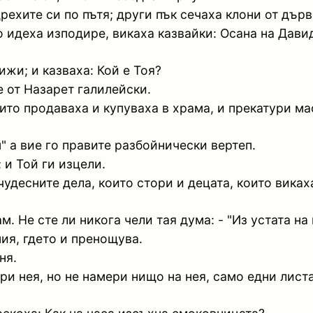
ехите си по пътя; други пък сечаха клони от дърве
о идеха изподире, викаха казвайки: Осана на Дави
ижи; и казваха: Кой е Тоя?
е от Назарет галилейски.
ито продаваха и купуваха в храма, и прекатури ма
" а вие го правите разбойнически вертеп.
 и Той ги изцели.
удесните дела, които стори и децата, които виках
ам. Не сте ли никога чели тая дума: - "Из устата 
ния, гдето и пренощува.
ня.
и нея, но не намери нищо на нея, само едни листа;