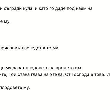
и съгради кула; и като го даде под наем на
е му.
 присвоим наследството му.
ще му дават плодовете на времето им.
те, Той стана глава на ъгъла; От Господа е това. И
 плодовете му.