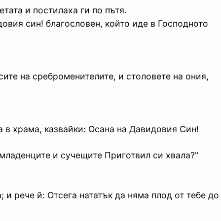
тата и постилаха ги по пътя.
довия син! благословен, който иде в Господното
сите на среброменителите, и столовете на ония,
а в храма, казвайки: Осана на Давидовия Син!
на младенците и сучещите Приготвил си хвала?"
 и рече й: Отсега нататък да няма плод от тебе до