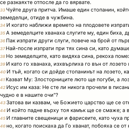
се разкаяхте отпосле да го вярвате.
Чуйте друга притча. Имаше един стопанин, който 
33
земеделци, отиде в чужбина.
И когато наближи времето на плодовете изпрати
34
А земеделците хванаха слугите му, един биха, д
35
Пак изпрати други слуги, повече на брой от пър
36
Най-после изпрати при тях сина си, като думаше
37
Но земеделците, като видяха сина, рекоха поме
38
И като го хванаха, изхвърлиха го вън от лозето 
39
И тъй, когато си дойде стопанинът на лозето, 
40
Казват Му: Злосторниците люто ще погуби, а ло
41
Исус им каза: Не сте ли никога прочели в писани
42
чудно е в нашите очи"?
Затова ви казвам, че Божието царство ще се отн
43
И който падне върху тоя камък ще се смаже; а в
44
И главните свещеници и фарисеите, като чуха пр
45
но, когато поискаха да Го хванат, побояха се о
46