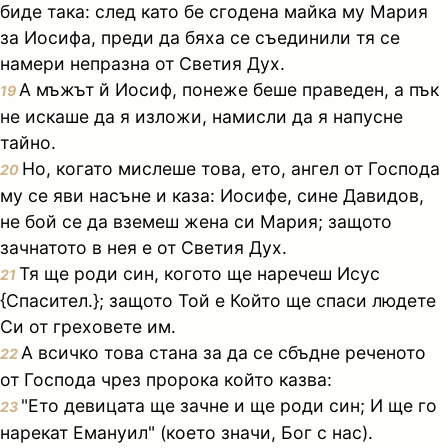
биде така: след като бе сгодена майка му Мария
за Иосифа, преди да бяха се съединили тя се
намери непразна от Светия Дух.
А мъжът й Иосиф, понеже беше праведен, а пък
19
не искаше да я изложи, намисли да я напусне
тайно.
Но, когато мислеше това, ето, ангел от Господа
20
му се яви насъне и каза: Иосифе, сине Давидов,
не бой се да вземеш жена си Мария; защото
зачнатото в нея е от Светия Дух.
Тя ще роди син, когото ще наречеш Исус
21
{Спасител.}; защото Той е Който ще спаси людете
Си от греховете им.
А всичко това стана за да се сбъдне реченото
22
от Господа чрез пророка който казва:
"Ето девицата ще зачне и ще роди син; И ще го
23
нарекат Емануил" (което значи, Бог с нас).