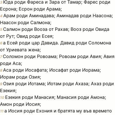
Юда роди Фареса и Зара от Тамар; Фарес роди
3
Есрона; Есрон роди Арама;
Арам роди Аминадава; Аминадав роди Наасона;
4
Наасон роди Салмона;
Салмон роди Вооза от Рахав; Вооз роди Овида
5
от Рут; Овид роди Есея;
а Есей роди цар Давида. Давид роди Соломона
6
от Уриевата жена;
Соломон роди Ровоама; Ровоам роди Авия; Авия
7
роди Аса;
Аса роди Иосафата; Иосафат роди Иорама;
8
Иорам роди Озия;
Озия роди Иотама; Иотам роди Ахаза; Ахаз роди
9
Езекия;
Езекия роди Манасия; Манасия роди Амона;
10
Амон роди Иосия;
а Иосия роди Ехония и братята му във времето
11