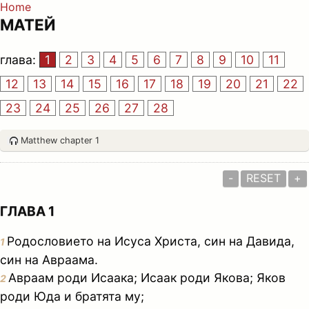
Home
МАТЕЙ
глава:
1
2
3
4
5
6
7
8
9
10
11
12
13
14
15
16
17
18
19
20
21
22
23
24
25
26
27
28
Matthew chapter 1
-
RESET
+
ГЛАВА 1
Родословието на Исуса Христа, син на Давида,
1
син на Авраама.
Авраам роди Исаака; Исаак роди Якова; Яков
2
роди Юда и братята му;