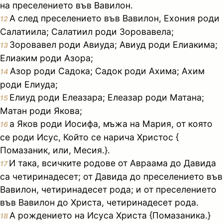
на преселението във Вавилон.
А след преселението във Вавилон, Ехония роди
12
Салатиила; Салатиил роди Зоровавела;
Зоровавел роди Авиуда; Авиуд роди Елиакима;
13
Елиаким роди Азора;
Азор роди Садока; Садок роди Ахима; Ахим
14
роди Елиуда;
Елиуд роди Елеазара; Елеазар роди Матана;
15
Матан роди Якова;
а Яков роди Иосифа, мъжа на Мария, от която
16
се роди Исус, Който се нарича Христос {
Помазаник, или, Месия.}.
И така, всичките родове от Авраама до Давида
17
са четиринадесет; от Давида до преселението във
Вавилон, четиринадесет рода; и от преселението
във Вавилон до Христа, четиринадесет рода.
А рождението на Исуса Христа {Помазаника.}
18