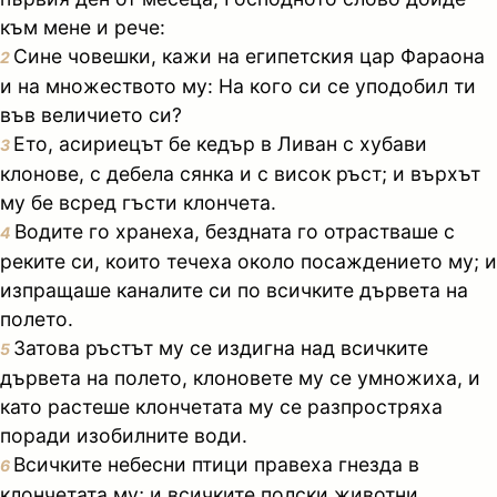
към мене и рече:
Сине човешки, кажи на египетския цар Фараона
2
и на множеството му: На кого си се уподобил ти
във величието си?
Ето, асириецът бе кедър в Ливан с хубави
3
клонове, с дебела сянка и с висок ръст; и върхът
му бе всред гъсти клончета.
Водите го хранеха, бездната го отрастваше с
4
реките си, които течеха около посаждението му; и
изпращаше каналите си по всичките дървета на
полето.
Затова ръстът му се издигна над всичките
5
дървета на полето, клоновете му се умножиха, и
като растеше клончетата му се разпростряха
поради изобилните води.
Всичките небесни птици правеха гнезда в
6
клончетата му; и всичките полски животни