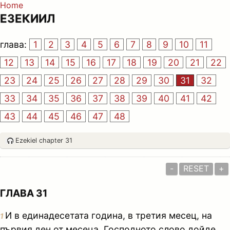
Home
ЕЗЕКИИЛ
глава:
1
2
3
4
5
6
7
8
9
10
11
12
13
14
15
16
17
18
19
20
21
22
23
24
25
26
27
28
29
30
31
32
33
34
35
36
37
38
39
40
41
42
43
44
45
46
47
48
Ezekiel chapter 31
-
RESET
+
ГЛАВА 31
И в единадесетата година, в третия месец, на
1
първия ден от месеца, Господното слово дойде