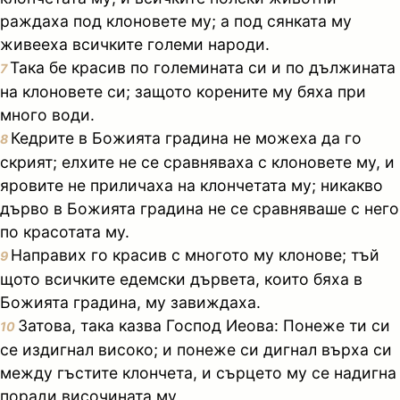
раждаха под клоновете му; а под сянката му
живееха всичките големи народи.
Така бе красив по големината си и по дължината
7
на клоновете си; защото корените му бяха при
много води.
Кедрите в Божията градина не можеха да го
8
скрият; елхите не се сравняваха с клоновете му, и
яровите не приличаха на клончетата му; никакво
дърво в Божията градина не се сравняваше с него
по красотата му.
Направих го красив с многото му клонове; тъй
9
щото всичките едемски дървета, които бяха в
Божията градина, му завиждаха.
Затова, така казва Господ Иеова: Понеже ти си
10
се издигнал високо; и понеже си дигнал върха си
между гъстите клончета, и сърцето му се надигна
поради височината му,