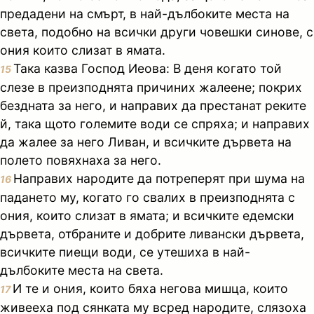
предадени на смърт, в най-дълбоките места на
света, подобно на всички други човешки синове, с
ония които слизат в ямата.
Така казва Господ Иеова: В деня когато той
15
слезе в преизподнята причиних жалеене; покрих
бездната за него, и направих да престанат реките
й, така щото големите води се спряха; и направих
да жалее за него Ливан, и всичките дървета на
полето повяхнаха за него.
Направих народите да потреперят при шума на
16
падането му, когато го свалих в преизподнята с
ония, които слизат в ямата; и всичките едемски
дървета, отбраните и добрите ливански дървета,
всичките пиещи води, се утешиха в най-
дълбоките места на света.
И те и ония, които бяха негова мишца, които
17
живееха под сянката му всред народите, слязоха