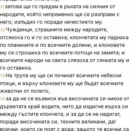
затова ще го предам в ръката на силния от
11
народите, който непременно ще се разправи с
него; изпъдих го поради нечестието му.
Чужденци, страшните между народите,
12
отсякоха го и го оставиха; клончетата му паднаха
по планините и по всичките долини, и клоновете
му се строшиха по всичките потоци на земята; и
всичките народи на света слязоха от сянката му и
го оставиха.
На трупа му ще си починат всичките небесни
13
птици, и върху клоновете му ще бъдат всичките
животни от полето,
за да не се възвиси във височината си никое от
14
дърветата край водите, нито да издигне върха си
между гъстите клончета, и за да се не надигат,
поради височината си, техните великани, да!
всички, които се поят с вода; защото те всички са