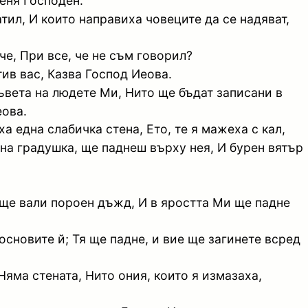
деня Господен.
тил, И които направиха човеците да се надяват,
че, При все, че не съм говорил?
тив вас, Казва Господ Иеова.
съвета на людете Ми, Нито ще бъдат записани в
еова.
а една слабичка стена, Ето, те я мажеха с кал,
нна градушка, ще паднеш върху нея, И бурен вятър
и ще вали пороен дъжд, И в яростта Ми ще падне
основите й; Тя ще падне, и вие ще загинете всред
Няма стената, Нито ония, които я измазаха,