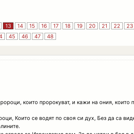
13
14
15
16
17
18
19
20
21
22
23
4
45
46
47
48
ороци, които пророкуват, и кажи на ония, които 
роци, Които се водят по своя си дух, Без да са ви
алините.