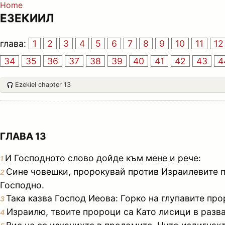
Home
ЕЗЕКИИЛ
глава:
1
2
3
4
5
6
7
8
9
10
11
12
34
35
36
37
38
39
40
41
42
43
4
Ezekiel chapter 13
ГЛАВА 13
И Господното слово дойде към мене и рече:
1
Сине човешки, пророкувай против Израилевите пр
2
Господно.
Така казва Господ Иеова: Горко на глупавите про
3
Израилю, твоите пророци са Като лисици в разв
4