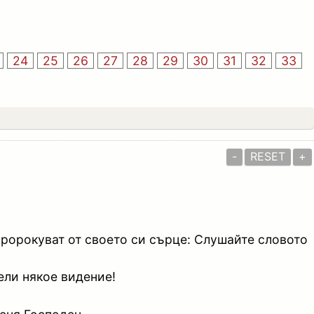
24
25
26
27
28
29
30
31
32
33
-
RESET
+
пророкуват от своето си сърце: Слушайте словото
дели някое видение!