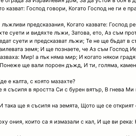
е ограда за Израилевия дом, За да устои в боя в 
 казват: Господ говори, Когато Господ не ги е пра
 лъжливи предсказания, Когато казвате: Господ ре
те суети и видяхте лъжи, Затова, ето, Аз съм про
едат суети и предсказват лъжи; Те не ще бъдат в 
аилевата земя; И ще познаете, че Аз съм Господ И
ваха: Мир! а пък няма мир; И когато някои градях
, Понеже ще вали пороен дъжд, И ти, голяма, каме
Где е калта, с която мазахте?
е я съсипя в яростта Си с бурен вятър, В гнева М
 И така ще я съсипя на земята, Щото ще се открият 
у ония, които са я измазали с кал, И ще ви река: 