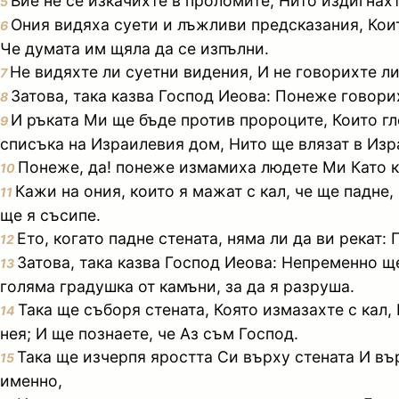
Вие не се изкачихте в проломите, Нито издигнахт
5
Ония видяха суети и лъжливи предсказания, Които
6
Че думата им щяла да се изпълни.
Не видяхте ли суетни видения, И не говорихте ли
7
Затова, така казва Господ Иеова: Понеже говорих
8
И ръката Ми ще бъде против пророците, Които гл
9
списъка на Израилевия дом, Нито ще влязат в Изр
Понеже, да! понеже измамиха людете Ми Като каз
10
Кажи на ония, които я мажат с кал, че ще падне
11
ще я съсипе.
Ето, когато падне стената, няма ли да ви рекат: 
12
Затова, така казва Господ Иеова: Непременно щ
13
голяма градушка от камъни, за да я разруша.
Така ще съборя стената, Която измазахте с кал,
14
нея; И ще познаете, че Аз съм Господ.
Така ще изчерпя яростта Си върху стената И върх
15
именно,