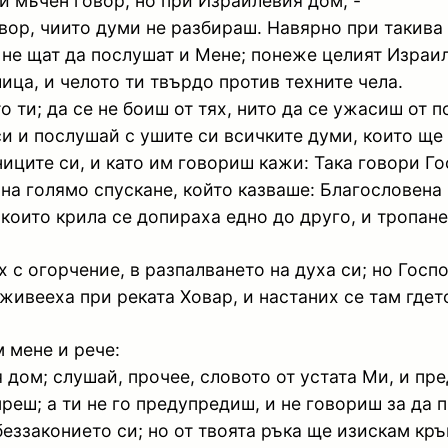
и мъчен говор, но при Израилевия дом, -
вор, чиито думи не разбираш. Навярно при такива 
не щат да послушат и Мене; понеже целият Израил
ица, и челото ти твърдо против техните чела.
 ти; да се не боиш от тях, нито да се ужасиш от п
и и послушай с ушите си всичките думи, които ще 
иците си, и като им говориш кажи: Така говори Г
с на голямо спускане, който казваше: Благословена
които крила се допираха едно до друго, и тропане
ох с огорчение, в разпалването на духа си; но Гос
живееха при реката Ховар, и настаних се там гдет
 мене и рече:
дом; слушай, прочее, словото от устата Ми, и пре
реш; а ти не го предупредиш, и не говориш за да 
еззаконието си; но от твоята ръка ще изискам кръ