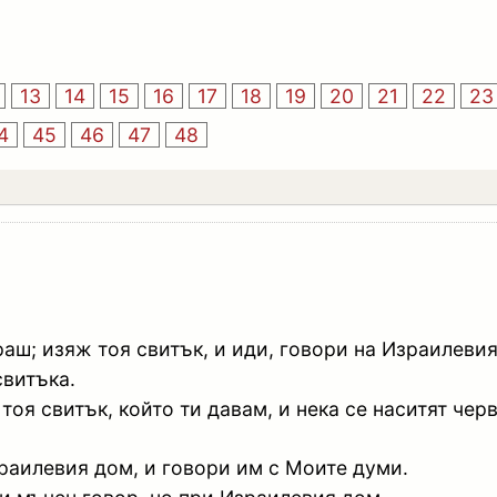
13
14
15
16
17
18
19
20
21
22
23
4
45
46
47
48
раш; изяж тоя свитък, и иди, говори на Израилевия
свитъка.
оя свитък, който ти давам, и нека се наситят черва
раилевия дом, и говори им с Моите думи.