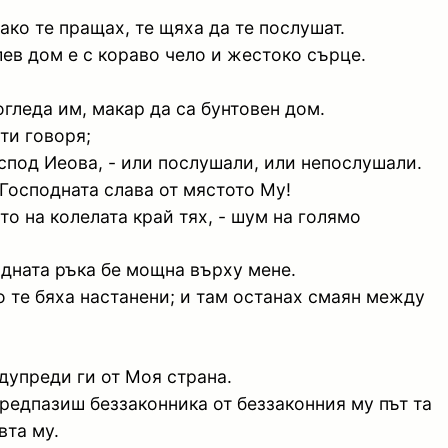
ако те пращах, те щяха да те послушат.
ев дом е с кораво чело и жестоко сърце.
огледа им, макар да са бунтовен дом.
ти говоря;
оспод Иеова, - или послушали, или непослушали.
 Господната слава от мястото Му!
то на колелата край тях, - шум на голямо
подната ръка бе мощна върху мене.
о те бяха настанени; и там останах смаян между
дупреди ги от Моя страна.
предпазиш беззаконника от беззаконния му път та
вта му.