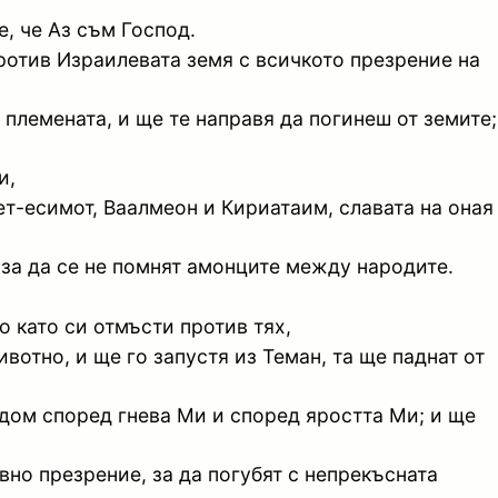
е, че Аз съм Господ.
против Израилевата земя с всичкото презрение на
 племената, и ще те направя да погинеш от земите;
и,
ет-есимот, Ваалмеон и Кириатаим, славата на оная
, за да се не помнят амонците между народите.
 като си отмъсти против тях,
вотно, и ще го запустя из Теман, та ще паднат от
Едом според гнева Ми и според яростта Ми; и ще
но презрение, за да погубят с непрекъсната