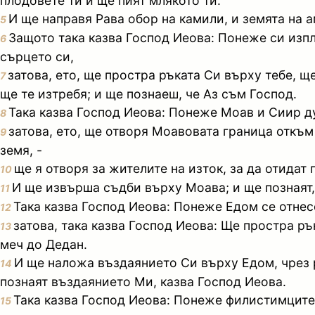
плодовете ти и ще пият млякото ти.
И ще направя Рава обор на камили, и земята на а
5
Защото така казва Господ Иеова: Понеже си изпля
6
сърцето си,
затова, ето, ще простра ръката Си върху тебе, щ
7
ще те изтребя; и ще познаеш, че Аз съм Господ.
Така казва Господ Иеова: Понеже Моав и Сиир ду
8
затова, ето, ще отворя Моавовата граница откъм
9
земя, -
ще я отворя за жителите на изток, за да отидат
10
И ще извърша съдби върху Моава; и ще познаят,
11
Така казва Господ Иеова: Понеже Едом се отнес
12
затова, така казва Господ Иеова: Ще простра рък
13
меч до Дедан.
И ще наложа въздаянието Си върху Едом, чрез р
14
познаят въздаянието Ми, казва Господ Иеова.
Така казва Господ Иеова: Понеже филистимците 
15