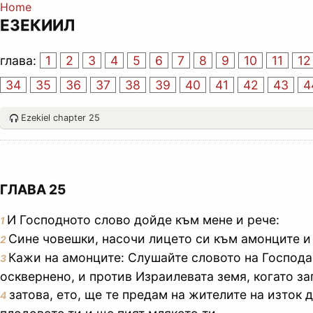
Home
ЕЗЕКИИЛ
глава:
1
2
3
4
5
6
7
8
9
10
11
12
34
35
36
37
38
39
40
41
42
43
4
Ezekiel chapter 25
ГЛАВА 25
И Господното слово дойде към мене и рече:
1
Сине човешки, насочи лицето си към амонците и 
2
Кажи на амонците: Слушайте словото на Господа 
3
осквернено, и против Израилевата земя, когато за
затова, ето, ще те предам на жителите на изток д
4