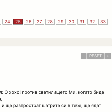
24
25
26
27
28
29
30
31
32
33
-
RESET
+
л: О хохо! против светилището Ми, когато биде
,
, и ще разпрострат шатрите си в тебе; ще ядат