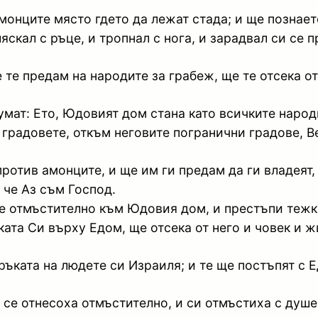
монците място гдето да лежат стада; и ще познает
скал с ръце, и тропнал с нога, и зарадвал си се 
е те предам на народите за грабеж, ще те отсека от
мат: Ето, Юдовият дом стана като всичките народ
 градовете, откъм неговите погранични градове, В
 против амонците, и ще им ги предам да ги владеят
 че Аз съм Господ.
е отмъстително към Юдовия дом, и престъпи тежко
ата Си върху Едом, ще отсека от него и човек и жи
ъката на людете си Израиля; и те ще постъпят с 
се отнесоха отмъстително, и си отмъстиха с душев