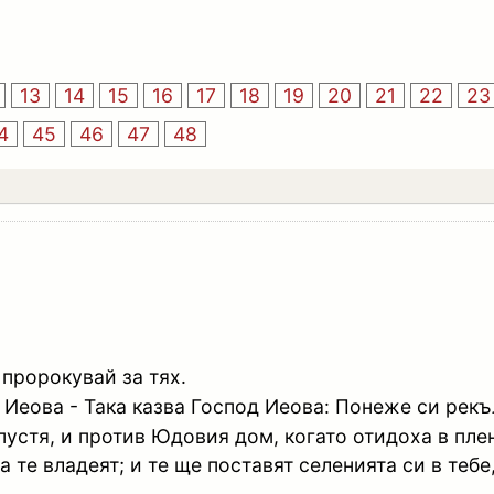
13
14
15
16
17
18
19
20
21
22
23
4
45
46
47
48
пророкувай за тях.
Иеова - Така казва Господ Иеова: Понеже си рекъ
пустя, и против Юдовия дом, когато отидоха в плен
а те владеят; и те ще поставят селенията си в тебе