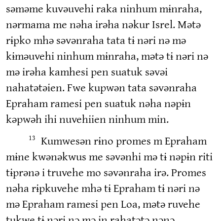
səməme kuvəuvehi raka ninhum mɨnraha,
nərmama me nəha irəha nəkur Isrel. Mətə
rɨpko mhə səvənraha tata tɨ nəri nə mə
kɨməuvehi ninhum mɨnraha, mətə tɨ nəri nə
mə irəha kamhesi pen suatuk səvəi
nahatətəien. Fwe kupwən tata səvənraha
Epraham ramesi pen suatuk nəha nəpɨn
kəpwəh ihi nuvehiien ninhum min.
Kumwesən rɨno promes m Epraham
13
mɨne kwənəkwus me səvənhi mə tɨ nəpɨn riti
tɨprənə i truvehe mo səvənraha irə. Promes
nəha rɨpkuvehe mhə tɨ Epraham tɨ nəri nə
mə Epraham ramesi pen Loa, mətə ruvehe
tukwe tɨ nəri nə mə in rahatətə nənə