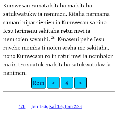
Kumwesən ramətə kɨtaha mə kɨtaha
satukwatukw ia nənimen. Kɨtaha nərmama
saməni nɨpərhienien ia Kumwesən sə rɨno
Iesu Iərɨmənu səkɨtaha rətui mwi ia
nemhəien səvənhi.
Kɨnəseni pehe Iesu
25
ruvehe memhə tɨ noien ərəha me səkɨtaha,
nənə Kumwesən ro in rətui mwi ia nemhəien
mə in tro suatuk mə kɨtaha satukwatukw ia
nənimen.
Rom
<
4
>
4:3:
Jen 15:6,
Kal 3:6,
Jem 2:23