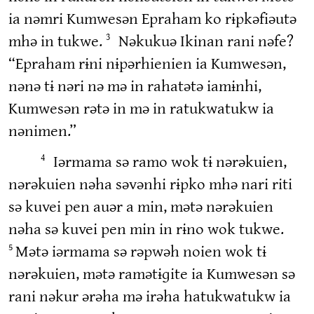
ia nəmri Kumwesən Epraham ko rɨpkəfiəutə
mhə in tukwe.
Nəkukuə Ikinan rani nəfe?
3
“Epraham rɨni nɨpərhienien ia Kumwesən,
nənə tɨ nəri nə mə in rahatətə iamɨnhi,
Kumwesən rətə in mə in ratukwatukw ia
nənimen.”
Iərmama sə ramo wok tɨ nərəkuien,
4
nərəkuien nəha səvənhi rɨpko mhə nari riti
sə kuvei pen auər a min, mətə nərəkuien
nəha sə kuvei pen min in rɨno wok tukwe.
Mətə iərmama sə rəpwəh noien wok tɨ
5
nərəkuien, mətə ramətɨɡite ia Kumwesən sə
rani nəkur ərəha mə irəha hatukwatukw ia