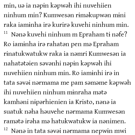
min, uə ia nəpɨn kəpwəh ihi nuvehiien
ninhum min? Kumwesən rɨməkupwən mɨni
raka iamɨnha irə kurirə kuvehi ninhum min.
Nənə kuvehi ninhum m Epraham tɨ nəfe?
11
Ro iamɨnha irə rahatən pen mə Epraham
rɨnatukwatukw raka ia nəmri Kumwesən ia
nahatətəien səvənhi nəpɨn kəpwəh ihi
nuvehiien ninhum min. Ro iamɨnhi irə in
tata səvəi nərmama me pam səməme kəpwəh
ihi nuvehiien ninhum mɨnraha mətə
kamhəni nɨpərhienien ia Kristo, nənə ia
suatuk nəha həuvehe nərmama Kumwesən
ramətə irəha mə hatukwatukw ia nənimen.
Nənə in tata səvəi nərmama nepwɨn mwi
12