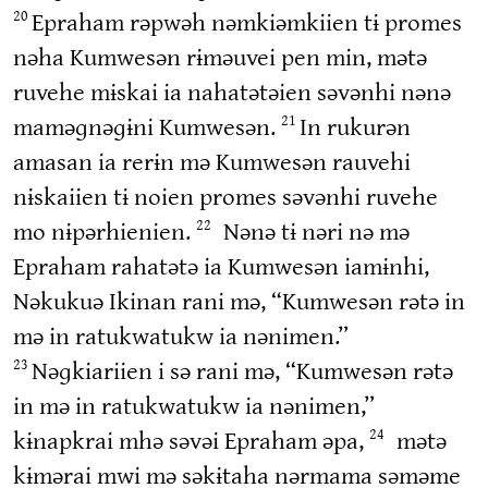
Epraham rəpwəh nəmkiəmkiien tɨ promes
20
nəha Kumwesən rɨməuvei pen min, mətə
ruvehe mɨskai ia nahatətəien səvənhi nənə
maməɡnəɡɨni Kumwesən.
In rukurən
21
amasan ia rerɨn mə Kumwesən rauvehi
nɨskaiien tɨ noien promes səvənhi ruvehe
mo nɨpərhienien.
Nənə tɨ nəri nə mə
22
Epraham rahatətə ia Kumwesən iamɨnhi,
Nəkukuə Ikinan rani mə, “Kumwesən rətə in
mə in ratukwatukw ia nənimen.”
Nəɡkiariien i sə rani mə, “Kumwesən rətə
23
in mə in ratukwatukw ia nənimen,”
kɨnapkrai mhə səvəi Epraham əpa,
mətə
24
kɨmərai mwi mə səkɨtaha nərmama səməme