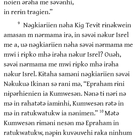
noien ərəha me səvənhi,
in rerɨn traɡien.”
Nəɡkiariien nəha Kiɡ Tevɨt rɨnəkwein
9
amasan m nərmama irə, in səvəi nəkur Isrel
me a, uə nəɡkiariien nəha səvəi nərmama me
mwi i rɨpko mhə irəha nəkur Isrel? Ouəh,
səvəi nərmama me mwi rɨpko mhə irəha
nəkur Isrel. Kɨtaha saməni nəɡkiariien səvəi
Nəkukuə Ikinan sə rani mə, “Epraham rɨni
nɨpərhienien ia Kumwesən. Nənə tɨ nəri nə
mə in rahatətə iamɨnhi, Kumwesən rətə in
mə in ratukwatukw ia nənimen.”
Mətə
10
Kumwesən rɨməni nesən mə Epraham in
ratukwatukw, nəpɨn kuvəuvehi raka ninhum