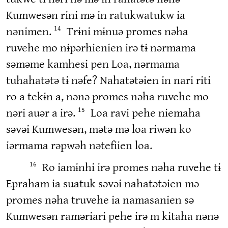
Kumwesən rɨni mə in ratukwatukw ia
nənimen.
Trɨni mɨnuə promes nəha
14
ruvehe mo nɨpərhienien irə tɨ nərmama
səməme kamhesi pen Loa, nərmama
tuhahatətə tɨ nəfe? Nahatətəien in nari riti
ro a tekɨn a, nənə promes nəha ruvehe mo
nəri auər a irə.
Loa ravi pehe niemaha
15
səvəi Kumwesən, mətə mə loa riwən ko
iərmama rəpwəh nətefiien loa.
Ro iamɨnhi irə promes nəha ruvehe tɨ
16
Epraham ia suatuk səvəi nahatətəien mə
promes nəha truvehe ia namasanien sə
Kumwesən raməriari pehe irə m kɨtaha nənə