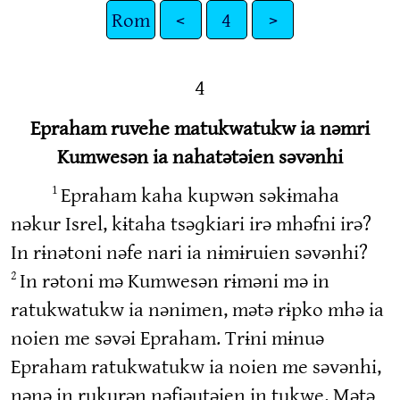
Rom
<
4
>
4
Epraham ruvehe matukwatukw ia nəmri
Kumwesən ia nahatətəien səvənhi
Epraham kaha kupwən səkɨmaha
1
nəkur Isrel, kɨtaha tsəɡkiari irə mhəfni irə?
In rɨnətoni nəfe nari ia nɨmɨruien səvənhi?
In rətoni mə Kumwesən rɨməni mə in
2
ratukwatukw ia nənimen, mətə rɨpko mhə ia
noien me səvəi Epraham. Trɨni mɨnuə
Epraham ratukwatukw ia noien me səvənhi,
nənə in rukurən nəfiəutəien in tukwe. Mətə