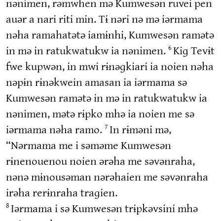
nənimen, rəmwhen mə Kumwesən ruvei pen
auər a nari riti min. Tɨ nəri nə mə iərmama
nəha ramahatətə iamɨnhi, Kumwesən ramətə
in mə in ratukwatukw ia nənimen.
Kiɡ Tevɨt
6
fwe kupwən, in mwi rɨnəɡkiari ia noien nəha
nəpɨn rɨnəkwein amasan ia iərmama sə
Kumwesən ramətə in mə in ratukwatukw ia
nənimen, mətə rɨpko mhə ia noien me sə
iərmama nəha ramo.
In rɨməni mə,
7
“Nərmama me i səməme Kumwesən
rɨnenouenou noien ərəha me səvənraha,
nənə mɨnousəman nərəhaien me səvənraha
irəha rerɨnraha traɡien.
Iərmama i sə Kumwesən trɨpkəvsini mhə
8