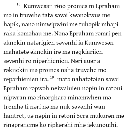
Kumwesən rɨno promes m Epraham
18
mə in truvehe tata səvəi kwənəkwus me
həpɨk, nənə nɨmwipwɨni me tuhəpɨk mhəpi
raka kəməhau me. Nənə Epraham rəmri pen
əknekɨn nətərɨɡien səvənhi ia Kumwesən
mahatətə əknekɨn irə mə nəɡkiariien
səvənhi ro nɨpərhienien. Nəri auər a
rəknekɨn mə promes nəha truvehe mo
nɨpərhienien irə,
mətə nahatətəien səvəi
19
Epraham rəpwəh neiwaiuien nəpɨn in rətoni
nɨpwran mə rɨnərɡharə mɨnəmwhen mə
tremhə tɨ nəri nə mə nuk səvənhi wan
hantret, uə nəpɨn in rətoni Sera mukurən mə
rɨnəprənemə ko rɨpkərəhi mhə iəkunouihi.