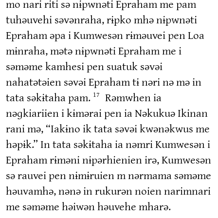
mo nari riti sə nɨpwnəti Epraham me pam
tuhəuvehi səvənraha, rɨpko mhə nɨpwnəti
Epraham əpa i Kumwesən rɨməuvei pen Loa
mɨnraha, mətə nɨpwnəti Epraham me i
səməme kamhesi pen suatuk səvəi
nahatətəien səvəi Epraham tɨ nəri nə mə in
tata səkɨtaha pam.
Rəmwhen ia
17
nəɡkiariien i kɨmərai pen ia Nəkukuə Ikinan
rani mə, “Iakɨno ik tata səvəi kwənəkwus me
həpɨk.” In tata səkɨtaha ia nəmri Kumwesən i
Epraham rɨməni nɨpərhienien irə, Kumwesən
sə rauvei pen nɨmɨruien m nərmama səməme
həuvamhə, nənə in rukurən noien narimnari
me səməme həiwən həuvehe mharə.