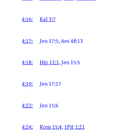
4:16:
Kal 3:7
4:17:
Jen 17:5, Aes 48:13
4:18:
Hip 11:1,
Jen 15:5
4:19:
Jen 17:17
4:22:
Jen 15:6
4:24:
Rom 15:4,
1Pit 1:21