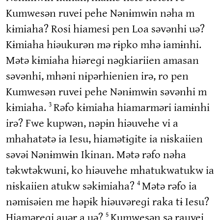
Kumwesən ruvei pehe Nənɨmwɨn nəha m
kɨmiaha? Rosi hiamesi pen Loa səvənhi uə?
Kɨmiaha hiəukurən mə rɨpko mhə iamɨnhi.
Mətə kɨmiaha hiəreɡi nəɡkiariien amasan
səvənhi, mhəni nɨpərhienien irə, ro pen
Kumwesən ruvei pehe Nənɨmwɨn səvənhi m
kɨmiaha.
Rəfo kɨmiaha hiamarməri iamɨnhi
3
irə? Fwe kupwən, nəpɨn hiəuvehe vi a
mhahatətə ia Iesu, hiamətɨɡite ia nɨskaiien
səvəi Nənɨmwɨn Ikinan. Mətə rəfo nəha
təkwtəkwuni, ko hiəuvehe mhatukwatukw ia
nɨskaiien atukw səkɨmiaha?
Mətə rəfo ia
4
nəmisəien me həpɨk hiəuvəreɡi raka tɨ Iesu?
Hiaməreɡi auər a uə?
Kumwesən sə rauvei
5