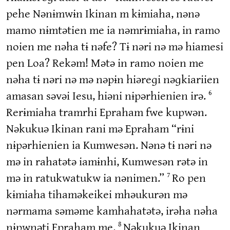
pehe Nənɨmwɨn Ikinan m kɨmiaha, nənə
mamo nɨmtətien me ia nəmrɨmiaha, in ramo
noien me nəha tɨ nəfe? Tɨ nəri nə mə hiamesi
pen Loa? Rekəm! Mətə in ramo noien me
nəha tɨ nəri nə mə nəpɨn hiəreɡi nəɡkiariien
amasan səvəi Iesu, hiəni nɨpərhienien irə.
6
Rerɨmiaha tramrhi Epraham fwe kupwən.
Nəkukuə Ikinan rani mə Epraham “rɨni
nɨpərhienien ia Kumwesən. Nənə tɨ nəri nə
mə in rahatətə iamɨnhi, Kumwesən rətə in
mə in ratukwatukw ia nənimen.”
Ro pen
7
kɨmiaha tihaməkeikei mhəukurən mə
nərmama səməme kamhahatətə, irəha nəha
nɨpwnəti Epraham me.
Nəkukuə Ikinan
8