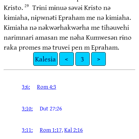
Kristo.
Trɨni mɨnuə səvəi Kristo nə
29
kɨmiaha, nɨpwnəti Epraham me nə kɨmiaha.
Kɨmiaha nə nəkwərhakwərha me tihəuvehi
narimnari amasan me nəha Kumwesən rɨno
raka promes mə truvei pen m Epraham.
Kalesia
<
3
>
3:6:
Rom 4:3
3:10:
Dut 27:26
3:11:
Rom 1:17,
Kal 2:16