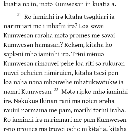
kuatia nə in, mətə Kumwesən in kuatia a.
Ro iamɨnhi irə kɨtaha tsəɡkiari ia
21
narimnari me i mhəfni irə? Loa səvəi
Kumwesən rərəha mətə promes me səvəi
Kumwesən hamasan? Rekəm, kɨtaha ko
səpkɨni mhə iamɨnhi irə. Trɨni mɨnuə
Kumwesən rɨməuvei pehe loa riti sə rukurən
nuvei peheien nɨmɨruien, kɨtaha tsesi pen
loa nəha nənə mhəuvehe mhatukwatukw ia
nəmri Kumwesən.
Mətə rɨpko mhə iamɨnhi
22
irə. Nəkukuə Ikinan rani mə noien ərəha
rəuiui nərmama me pam, mərihi tərini irəha.
Ro iamɨnhi irə narimnari me pam Kumwesən
rɨno promes mə truvei pehe m kɨtaha, kɨtaha