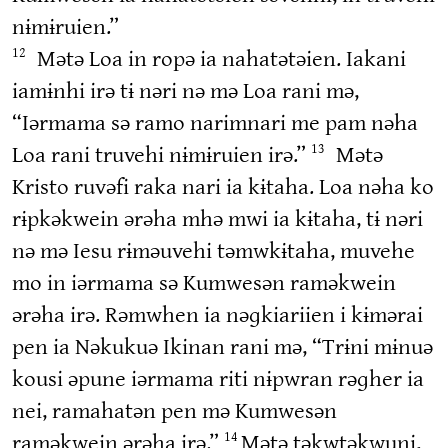
nɨmɨruien.”
Mətə Loa in ropə ia nahatətəien. Iakani
12
iamɨnhi irə tɨ nəri nə mə Loa rani mə,
“Iərmama sə ramo narimnari me pam nəha
Loa rani truvehi nɨmɨruien irə.”
Mətə
13
Kristo ruvəfi raka nari ia kɨtaha. Loa nəha ko
rɨpkəkwein ərəha mhə mwi ia kɨtaha, tɨ nəri
nə mə Iesu rɨməuvehi təmwkɨtaha, muvehe
mo in iərmama sə Kumwesən raməkwein
ərəha irə. Rəmwhen ia nəɡkiariien i kɨmərai
pen ia Nəkukuə Ikinan rani mə, “Trɨni mɨnuə
kousi əpune iərmama riti nɨpwran rəɡher ia
nei, ramahatən pen mə Kumwesən
raməkwein ərəha irə.”
Mətə təkwtəkwuni,
14