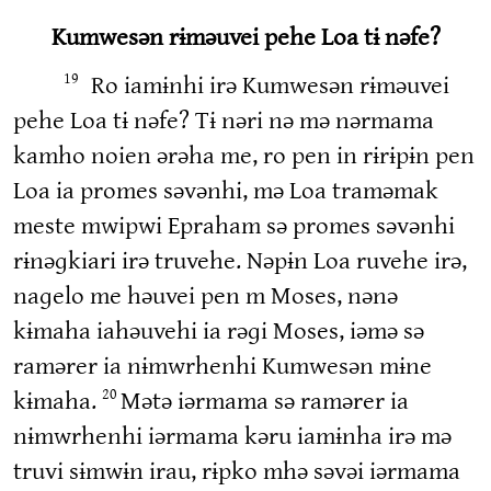
Kumwesən rɨməuvei pehe Loa tɨ nəfe?
Ro iamɨnhi irə Kumwesən rɨməuvei
19
pehe Loa tɨ nəfe? Tɨ nəri nə mə nərmama
kamho noien ərəha me, ro pen in rɨrɨpɨn pen
Loa ia promes səvənhi, mə Loa traməmak
meste mwipwi Epraham sə promes səvənhi
rɨnəɡkiari irə truvehe. Nəpɨn Loa ruvehe irə,
naɡelo me həuvei pen m Moses, nənə
kɨmaha iahəuvehi ia rəɡi Moses, iəmə sə
ramərer ia nɨmwrhenhi Kumwesən mɨne
kɨmaha.
Mətə iərmama sə ramərer ia
20
nɨmwrhenhi iərmama kəru iamɨnha irə mə
truvi sɨmwɨn irau, rɨpko mhə səvəi iərmama