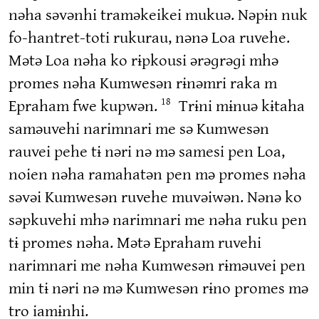
nəha səvənhi traməkeikei mukuə. Nəpɨn nuk
fo-hantret-toti rukurau, nənə Loa ruvehe.
Mətə Loa nəha ko rɨpkousi ərəɡrəɡi mhə
promes nəha Kumwesən rɨnəmri raka m
Epraham fwe kupwən.
Trɨni mɨnuə kɨtaha
18
saməuvehi narimnari me sə Kumwesən
rauvei pehe tɨ nəri nə mə samesi pen Loa,
noien nəha ramahatən pen mə promes nəha
səvəi Kumwesən ruvehe muvəiwən. Nənə ko
səpkuvehi mhə narimnari me nəha ruku pen
tɨ promes nəha. Mətə Epraham ruvehi
narimnari me nəha Kumwesən rɨməuvei pen
min tɨ nəri nə mə Kumwesən rɨno promes mə
tro iamɨnhi.