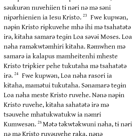
səukurən nuvehiien tɨ nəri nə mə səni
nɨpərhienien ia Iesu Kristo.
Fwe kupwən,
23
nəpɨn Kristo rɨpkuvehe mhə ihi mə tsahatətə
irə, kɨtaha samarə teɡɨn Loa səvəi Moses. Loa
nəha raməkwtəmhiri kɨtaha. Rəmwhen mə
samarə ia kalapus mamheitenhi mheste
Kristo trɨpkier pehe tukutaha mə tsahatətə
irə.
Fwe kupwən, Loa nəha rasori ia
24
kɨtaha, mamətui tukutaha. Sənamarə teɡɨn
Loa nəha meste Kristo ruvehe. Nənə nəpɨn
Kristo ruvehe, kɨtaha sahatətə irə mə
tsəuvehe mhatukwatukw ia nəmri
Kumwesən.
Mətə təkwtəkwuni nəha, tɨ nəri
25
nə mə Kristo ruvəuvehe raka, nənə