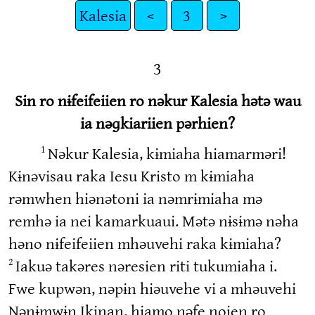
Kalesia
<
3
>
3
Sin ro nɨfeifeiien ro nəkur Kalesia hətə wau
ia nəɡkiariien pərhien?
Nəkur Kalesia, kɨmiaha hiamarməri!
1
Kɨnəvisau raka Iesu Kristo m kɨmiaha
rəmwhen hiənətoni ia nəmrɨmiaha mə
remhə ia nei kamarkuaui. Mətə nɨsɨmə nəha
həno nɨfeifeiien mhəuvehi raka kɨmiaha?
Iakuə takəres nəresien riti tukumiaha i.
2
Fwe kupwən, nəpɨn hiəuvehe vi a mhəuvehi
Nənɨmwɨn Ikinan, hiamo nəfe noien ro