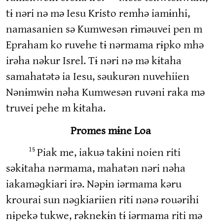
tɨ nəri nə mə Iesu Kristo remhə iamɨnhi,
namasanien sə Kumwesən rɨməuvei pen m
Epraham ko ruvehe tɨ nərmama rɨpko mhə
irəha nəkur Isrel. Tɨ nəri nə mə kɨtaha
samahatətə ia Iesu, səukurən nuvehiien
Nənɨmwɨn nəha Kumwesən ruvəni raka mə
truvei pehe m kɨtaha.
Promes mɨne Loa
Piak me, iakuə takɨni noien riti
15
səkɨtaha nərmama, mahatən nəri nəha
iakaməɡkiari irə. Nəpɨn iərmama kəru
krourai sun nəɡkiariien riti nənə rouərihi
nɨpekə tukwe, rəknekɨn tɨ iərmama riti mə