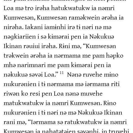
Loa mə tro irəha hatukwatukw ia nəmri
Kumwesən, Kumwesən raməkwein ərəha ia
nirəha. Iakani iamɨnhi irə tɨ nəri nə mə
nəɡkiariien i sə kɨmərai pen ia Nəkukuə
Ikinan rəuiui irəha. Rɨni mə, “Kumwesən
trəkwein ərəha ia nərmama me pam həpko
mhə narimnari me pam kɨmərai pen ia
nəkukuə səvəi Loa.”
Nənə ruvehe mɨno
11
nukurənien i tɨ nərmama mə iərmama riti
riwən ko resi pen Loa nənə muvehe
matukwatukw ia nəmri Kumwesən. Rɨno
nukurənien i tɨ nəri nə mə Nəkukuə Ikinan
rani mə, “Iərmama sə ratukwatukw ia nəmri
Kumwesən ia nahatətəien səvənhi, in truvehi