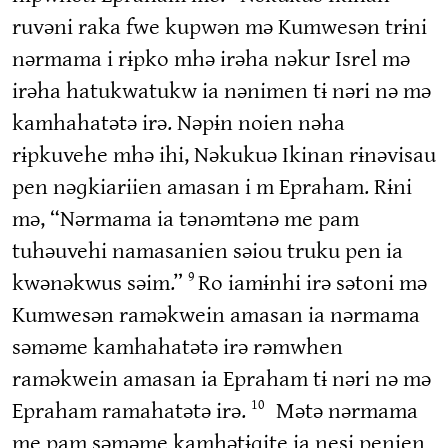
ruvəni raka fwe kupwən mə Kumwesən trɨni
nərmama i rɨpko mhə irəha nəkur Isrel mə
irəha hatukwatukw ia nənimen tɨ nəri nə mə
kamhahatətə irə. Nəpɨn noien nəha
rɨpkuvehe mhə ihi, Nəkukuə Ikinan rɨnəvisau
pen nəɡkiariien amasan i m Epraham. Rɨni
mə, “Nərmama ia tənəmtənə me pam
tuhəuvehi namasanien səiou truku pen ia
kwənəkwus səim.”
Ro iamɨnhi irə sətoni mə
9
Kumwesən raməkwein amasan ia nərmama
səməme kamhahatətə irə rəmwhen
raməkwein amasan ia Epraham tɨ nəri nə mə
Epraham ramahatətə irə.
Mətə nərmama
10
me pam səməme kamhətɨɡite ia nesi penien