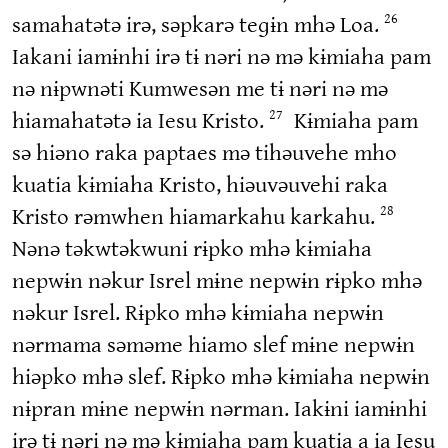
samahatətə irə, səpkarə teɡɨn mhə Loa.
26
Iakani iamɨnhi irə tɨ nəri nə mə kɨmiaha pam
nə nɨpwnəti Kumwesən me tɨ nəri nə mə
hiamahatətə ia Iesu Kristo.
Kɨmiaha pam
27
sə hiəno raka paptaes mə tihəuvehe mho
kuatia kɨmiaha Kristo, hiəuvəuvehi raka
Kristo rəmwhen hiamarkahu karkahu.
28
Nənə təkwtəkwuni rɨpko mhə kɨmiaha
nepwɨn nəkur Isrel mɨne nepwɨn rɨpko mhə
nəkur Isrel. Rɨpko mhə kɨmiaha nepwɨn
nərmama səməme hiamo slef mɨne nepwɨn
hiəpko mhə slef. Rɨpko mhə kɨmiaha nepwɨn
nɨpran mɨne nepwɨn nərman. Iakɨni iamɨnhi
irə tɨ nəri nə mə kɨmiaha pam kuatia a ia Iesu