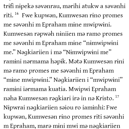
trɨfi nɨpekə səvənrau, mərihi atukw a səvənhi
riti.
Fwe kupwən, Kumwesən rɨno promes
16
me səvənhi m Epraham mɨne mwipwɨni.
Kumwesən rəpwəh nɨniien mə ramo promes
me səvənhi m Epraham mɨne “nɨmwipwɨni
me.” Nəɡkiariien i mə “Nɨmwipwɨni me”
ramɨni nərmama həpɨk. Mətə Kumwesən rɨni
mə ramo promes me səvənhi m Epraham
“mɨne mwipwɨni.” Nəɡkiariien i “mwipwɨni”
ramɨni iərmama kuatia. Mwipwi Epraham
nəha Kumwesən rəɡkiari irə in nə Kristo.
17
Nɨpwrai nəɡkiariien səiou ro iamɨnhi: Fwe
kupwən, Kumwesən rɨno promes riti səvənhi
m Epraham, marə mɨni mwi mə nəɡkiariien