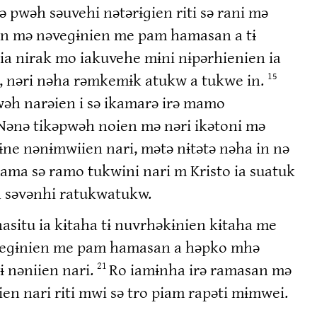
pwəh səuvehi nətərɨɡien riti sə rani mə
n mə nəveɡɨnien me pam hamasan a tɨ
ia nirak mo iakuvehe mɨni nɨpərhienien ia
n, nəri nəha rəmkemɨk atukw a tukwe in.
15
wəh narəien i sə ikamarə irə mamo
Nənə tikəpwəh noien mə nəri ikətoni mə
ne nənɨmwiien nari, mətə nɨtətə nəha in nə
ama sə ramo tukwini nari m Kristo ia suatuk
 səvənhi ratukwatukw.
situ ia kɨtaha tɨ nuvrhəkɨnien kɨtaha me
veɡɨnien me pam hamasan a həpko mhə
 nəniien nari.
Ro iamɨnha irə ramasan mə
21
n nari riti mwi sə tro piam rapəti mɨmwei.