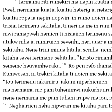
Iərmama riti raməkiri mə nəpɨn kuati
Pwəh nərmama kuatia kuatia hətərɨɡ ia nətər
kuatia ropə ia nəpɨn nepwɨn, in ramo noien n
trɨsiai Iərɨmənu səkɨtaha, tɨ nəri nə mə in r
mwi raməpwəh nəniien tɨ nɨsiaiien Iərɨmənu s
atukw mhə ia nɨmɨruien səvənhi, nəri auər a m
səkɨtaha. Nənə trɨni mɨnuə kɨtaha semhə, nemh
kɨtaha səvəi Iərɨmənu səkɨtaha.
Kristo rɨmam
9
səməme həuvamhə raka.
Ro pen rəfo ikamək
10
Kumwesən, in trəkiri kɨtaha tɨ noien me səkɨt
“Iou Iərɨmənu iakamɨru, iakani nɨpərhienien
mə nərmama me pam tuhənɨmwi nukurhunrah
nənə nərmama me pam tuhəni irapw mə iou, 
Nəɡkiariien nəha nɨpwran mə kɨtaha pam t
12