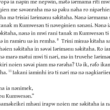
a ropə ia nəpɨn me nepwɨn, mətə iərmama riti 
ɨɡien me səvənraha mə sə pəku nəha ro nɨpərhie
əha mə trɨsiai Iərɨmənu səkɨtaha. Nənə iərmam
ani tanak m Kumwesən tɨ nəveɡɨnien sənəni. Nən
əkɨtaha, nənə in mwi rani tanak m Kumwesən tɨ
ə in ramɨru uə in remhə.
Trɨni mɨnuə kɨtaha s
8
əien səkɨtaha in səvəi Iərɨmənu səkɨtaha. Ro i
hə marə mətui mwi tɨ nəri, mə in truvehe Iər
iri noien səvəi piam mə rərəha? Uə ik, rəfo ik
aha.
Iakani iamɨnhi irə tɨ nəri mə nə nəɡkiarii
11
a ia nənimek,
iou Kumwesən.”
saməkeikei mhəni irapw noien me səkɨtaha ia 