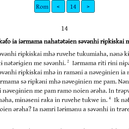
Rom
<
14
>
14
kəfo ia iərmama nahatətəien səvənhi rɨpkɨskai 
səvənhi rɨpkɨskai mhə ruvehe tukumiaha, nənə 
ɨ nətərɨɡien me səvənhi.
Iərmama riti rɨni nɨ
2
vənhi rɨpkɨskai mhə in raməni a nəveɡɨnien ia
ərmama sə rɨpkəni mhə nəveɡɨnien me pam. Nən
nəveɡɨnien me pam ramo noien ərəha. In trəpwə
nəha, mɨnəseni raka in ruvehe tukwe in.
Ik nə
4
oien ərəha? Ia nəmri Iərɨmənu a səvənhi in trəre