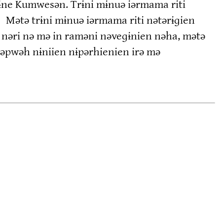
ɨne Kumwesən. Trɨni mɨnuə iərmama riti
Mətə trɨni mɨnuə iərmama riti nətərɨɡien
3
ɨ nəri nə mə in raməni nəveɡɨnien nəha, mətə
rəpwəh nɨniien nɨpərhienien irə mə