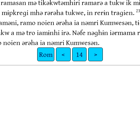
 ramasan mə tikəkwtəmhiri ramarə a tukw ik m
 mɨpkreɡi mhə rərəha tukwe, in rerɨn traɡien.
2
 raməni, ramo noien ərəha ia nəmri Kumwesən, t
kw a mə tro iamɨnhi irə. Nəfe nəɡhɨn iərmama 
o noien ərəha ia nəmri Kumwesən.
Rom
<
14
>