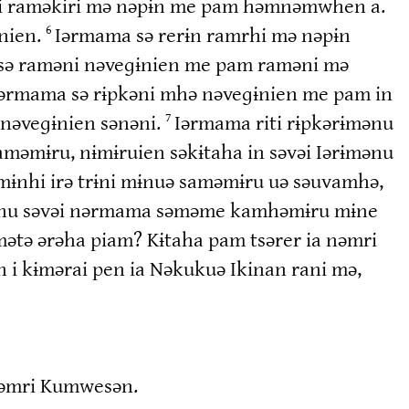
mwi raməkiri mə nəpɨn me pam həmnəmwhen a.
nien.
Iərmama sə rerɨn ramrhi mə nəpɨn
6
a sə raməni nəveɡɨnien me pam raməni mə
ə iərmama sə rɨpkəni mhə nəveɡɨnien me pam in
 nəveɡɨnien sənəni.
Iərmama riti rɨpkərɨmənu
7
aməmɨru, nɨmɨruien səkɨtaha in səvəi Iərɨmənu
amɨnhi irə trɨni mɨnuə saməmɨru uə səuvamhə,
ɨmənu səvəi nərmama səməme kamhəmɨru mɨne
amətə ərəha piam? Kɨtaha pam tsərer ia nəmri
en i kɨmərai pen ia Nəkukuə Ikinan rani mə,
nəmri Kumwesən.