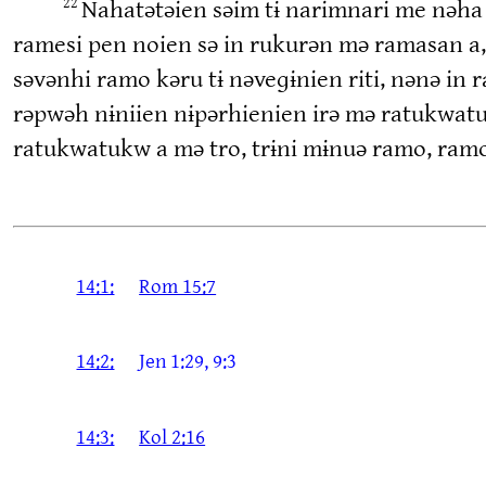
Nahatətəien səim tɨ narimnari me nəha
22
ramesi pen noien sə in rukurən mə ramasan a,
səvənhi ramo kəru tɨ nəveɡɨnien riti, nənə in
rəpwəh nɨniien nɨpərhienien irə mə ratukwatu
ratukwatukw a mə tro, trɨni mɨnuə ramo, ram
14:1:
Rom 15:7
14:2:
Jen 1:29, 9:3
14:3:
Kol 2:16