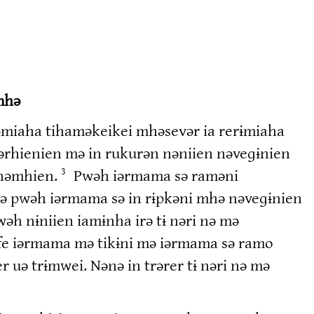
mhə
kɨmiaha tihaməkeikei mhəsevər ia rerɨmiaha
pərhienien mə in rukurən nəniien nəveɡɨnien
 nəmhien.
Pwəh iərmama sə raməni
3
ə pwəh iərmama sə in rɨpkəni mhə nəveɡɨnien
h nɨniien iamɨnha irə tɨ nəri nə mə
fe iərmama mə tikɨni mə iərmama sǝ ramo
r uə trɨmwei. Nənə in trərer tɨ nəri nə mə