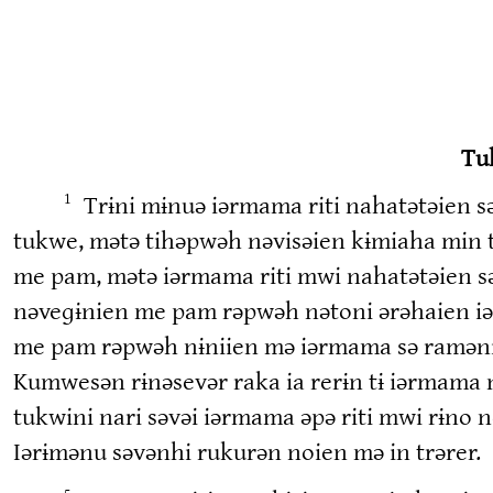
Tu
Trɨni mɨnuə iərmama riti nahatətəien 
1
tukwe, mətə tihəpwəh nəvisəien kɨmiaha min t
me pam, mətə iərmama riti mwi nahatətəien sə
nəveɡɨnien me pam rəpwəh nətoni ərəhaien i
me pam rəpwəh nɨniien mə iərmama sə raməni 
Kumwesən rɨnəsevər raka ia rerɨn tɨ iərmama 
tukwini nari səvəi iərmama əpə riti mwi rɨno n
Iərɨmənu səvənhi rukurən noien mə in trərer.
5