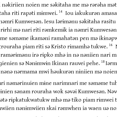
nəkiriien noien me səkɨtaha me mə rərəha mətə 
vtaha riti rapəti mɨmwei.
Iou iakukurən amasa
14
əmri Kumwesən. Iesu Iərɨmənu səkɨtaha rasitu 
ɨn rɨrhi mə nari riti rəmkemɨk ia nəmri Kumwesə
ien me səməme ikaməni ramahatən pen mə ikɨnəp
trouraha piam riti sə Kristo rɨmamhə tukwe.
16
ramərɨmənu irə rɨpko mhə in nə nəniien nari mɨ
ienien sə Nənɨmwɨn Ikinan rauvei pehe.
Iərm
18
 nənə nərmama mwi həukurən nɨniien mə noien
mri nəmərinuien mɨne narimnari me səməme tuha
ɡɨnien sənam rouraha wok səvəi Kumwesən. Nə
tə rɨpkatukwatukw mhə mə tiko piam rɨmwei tɨ
wiien nənɨmwiien skai rəmwhen ia waen uə noie