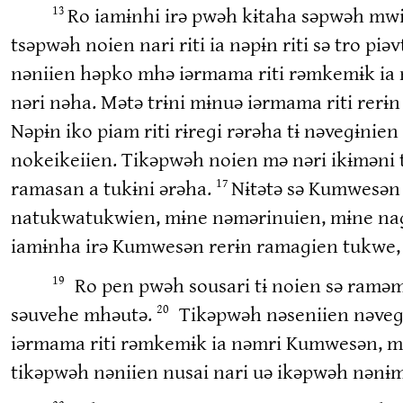
Ro iamɨnhi irə pwəh kɨtaha səpwəh mwi 
13
tsəpwəh noien nari riti ia nəpɨn riti sə tro piə
nəniien həpko mhə iərmama riti rəmkemɨk ia n
nəri nəha. Mətə trɨni mɨnuə iərmama riti rer
Nəpɨn iko piam riti rɨreɡi rərəha tɨ nəveɡɨn
nokeikeiien. Tikəpwəh noien mə nəri ikɨməni 
ramasan a tukɨni ərəha.
Nɨtətə sə Kumwesən 
17
natukwatukwien, mɨne nəmərinuien, mɨne naɡ
iamɨnha irə Kumwesən rerɨn ramaɡien tukwe,
Ro pen pwəh sousari tɨ noien sə ramə
19
səuvehe mhəutə.
Tikəpwəh nəseniien nəve
20
iərmama riti rəmkemɨk ia nəmri Kumwesən, mə
tikəpwəh nəniien nusai nari uə ikəpwəh nənɨm