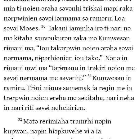
min tɨ noien ərəha səvənhi trɨskai məpi raka
nərpwɨnien səvəi iərmama sə ramərui Loa
səvəi Moses.
Iakani iamɨnha irə tɨ nəri nə
30
mə kɨtaha səuvəukurən raka mə Kumwesən
rɨməni mə, “Iou takərpwɨn noien ərəha səvəi
nərmama, nɨpərhienien iou tako.”
Nənə in
rɨməni mwi mə “Iərɨmənu in trəkiri noien me
səvəi nərmama me səvənhi.”
Kumwesən in
31
ramɨru. Trɨni mɨnuə saməmak ia rəɡɨn mə in
trərpwɨn noien ərəha me səkɨtaha, nari nəha
in nari riti səvəi nehekɨrien.
Mətə rerɨmiaha tramrhi nəpɨn
32
kupwən, nəpɨn hiəpkuvehe vi a ia