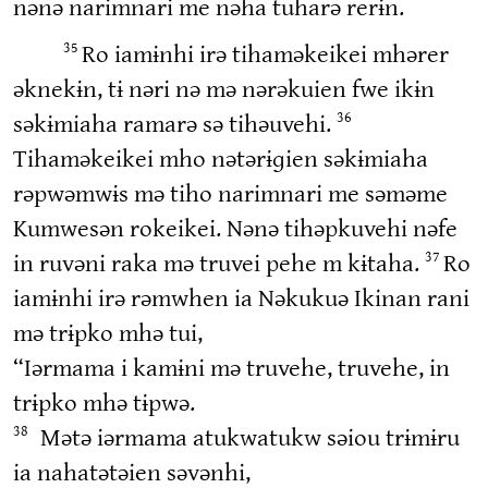
nənə narimnari me nəha tuharə rerɨn.
Ro iamɨnhi irə tihaməkeikei mhərer
35
əknekɨn, tɨ nəri nə mə nərəkuien fwe ikɨn
səkɨmiaha ramarə sə tihəuvehi.
36
Tihaməkeikei mho nətərɨɡien səkɨmiaha
rəpwəmwɨs mə tiho narimnari me səməme
Kumwesən rokeikei. Nənə tihəpkuvehi nəfe
in ruvəni raka mə truvei pehe m kɨtaha.
Ro
37
iamɨnhi irə rəmwhen ia Nəkukuə Ikinan rani
mə trɨpko mhə tui,
“Iərmama i kamɨni mə truvehe, truvehe, in
trɨpko mhə tɨpwə.
Mətə iərmama atukwatukw səiou trɨmɨru
38
ia nahatətəien səvənhi,