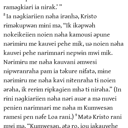
raməɡkiari ia nirak.’ ”
Ia nəɡkiariien nəha irənhə, Kristo
8
rɨməkupwən mɨni mə, “Ik ikəpwəh
nokeikeiien noien nəha kamousi əpune
nərimɨru me kauvei pehe mik, uə noien nəha
kauvei pehe narimnari nepwɨn mwi mik.
Nərimɨru me nəha kauvani əmwesi
nɨpwranraha pam ia təkure nɨfatə, mɨne
nərimɨru me nəha kavi nɨtenraha tɨ noien
ərəha, ik rerɨm rɨpkaɡien mhə tɨ nirəha.” (In
rɨni nəɡkiariien nəha nəri auər a mə nuvei
penien narimnari me nəha m Kumwesən
ramesi pen nəfe Loa rani.)
Mətə Kristo rani
9
mwi mə, “Kumwesən, ətə ro, iou iakauvehe