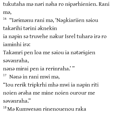
tukutaha mə nəri nəha ro nɨpərhienien. Rani
mə,
“Iərɨmənu rani mə, ‘Nəɡkiariien səiou
16
takərihi tərini əknekɨn
ia nəpɨn sə truvehe nəkur Isrel tuharə irə ro
iamɨnhi irə:
Takəmri pen loa me səiou ia nətərɨɡien
səvənraha,
nənə mɨrai pen ia rerɨnraha.’ ”
Nənə in rani mwi mə,
17
“Iou rerɨk trɨpkrhi mhə mwi ia nəpɨn riti
noien ərəha me mɨne noien ourour me
səvənraha.”
Mə Kumwesən rɨnenouenou raka
18