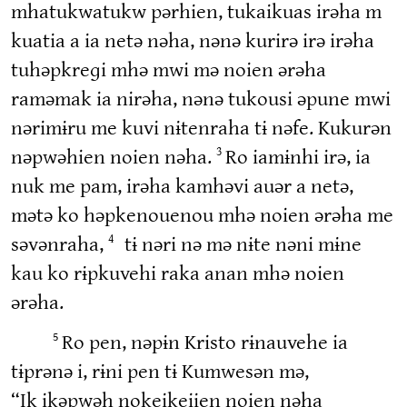
mhatukwatukw pərhien, tukaikuas irəha m
kuatia a ia netə nəha, nənə kurirə irə irəha
tuhəpkreɡi mhə mwi mə noien ərəha
raməmak ia nirəha, nənə tukousi əpune mwi
nərimɨru me kuvi nɨtenraha tɨ nəfe. Kukurən
nəpwəhien noien nəha.
Ro iamɨnhi irə, ia
3
nuk me pam, irəha kamhəvi auər a netə,
mətə ko həpkenouenou mhə noien ərəha me
səvənraha,
tɨ nəri nə mə nɨte nəni mɨne
4
kau ko rɨpkuvehi raka anan mhə noien
ərəha.
Ro pen, nəpɨn Kristo rɨnauvehe ia
5
tɨprənə i, rɨni pen tɨ Kumwesən mə,
“Ik ikəpwəh nokeikeiien noien nəha