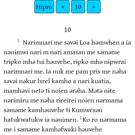
Hipru
<
10
>
10
Narimnari me səvəi Loa həmwhen a ia
1
nənɨmwi nari m nari amasan me səməme
trɨpko mhə tui həuvehe, rɨpko mhə nɨpwrai
narimnari me. Ia nuk me pam pris me nəha
səvəi nəkur Isrel kamho a nari kuatia,
mamhəvi netə tɨ noien ərəha. Mətə nɨte
nərimɨru me nəha rɨreirei noien nərmama
səməme kamhəuvehe tɨ Kumwesən
hatukwatukw ia nənimen.
Ko ro nərmama
2
me i səməme kamhəfwaki həuvehe