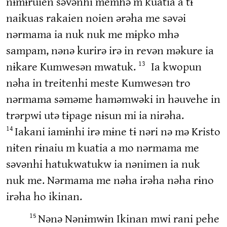
nɨmɨruien səvənhi memhə m kuatia a tɨ
naikuas rakaien noien ərəha me səvəi
nərmama ia nuk nuk me mɨpko mhə
sampam, nənə kurirə irə in revən məkure ia
nɨkare Kumwesən mwatuk.
Ia kwopun
13
nəha in treitenhi meste Kumwesən tro
nərmama səməme haməmwəki in həuvehe in
trərpwi utə tɨpaɡe nɨsun mi ia nirəha.
Iakani iamɨnhi irə mɨne tɨ nəri nə mə Kristo
14
nɨten rɨnaiu m kuatia a mo nərmama me
səvənhi hatukwatukw ia nənimen ia nuk
nuk me. Nərmama me nəha irəha nəha rɨno
irəha ho ikinan.
Nənə Nənɨmwɨn Ikinan mwi rani pehe
15