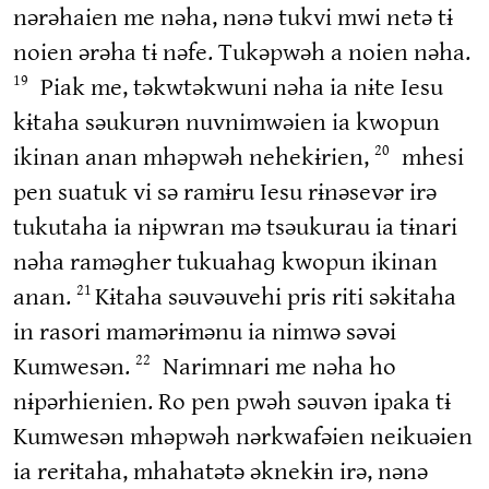
nərəhaien me nəha, nənə tukvi mwi netə tɨ
noien ərəha tɨ nəfe. Tukəpwəh a noien nəha.
Piak me, təkwtəkwuni nəha ia nɨte Iesu
19
kɨtaha səukurən nuvnimwəien ia kwopun
ikinan anan mhəpwəh nehekɨrien,
mhesi
20
pen suatuk vi sə ramɨru Iesu rɨnəsevər irə
tukutaha ia nɨpwran mə tsəukurau ia tɨnari
nəha raməɡher tukuahaɡ kwopun ikinan
anan.
Kɨtaha səuvəuvehi pris riti səkɨtaha
21
in rasori mamərɨmənu ia nimwə səvəi
Kumwesən.
Narimnari me nəha ho
22
nɨpərhienien. Ro pen pwəh səuvən ipaka tɨ
Kumwesən mhəpwəh nərkwafəien neikuəien
ia rerɨtaha, mhahatətə əknekɨn irə, nənə