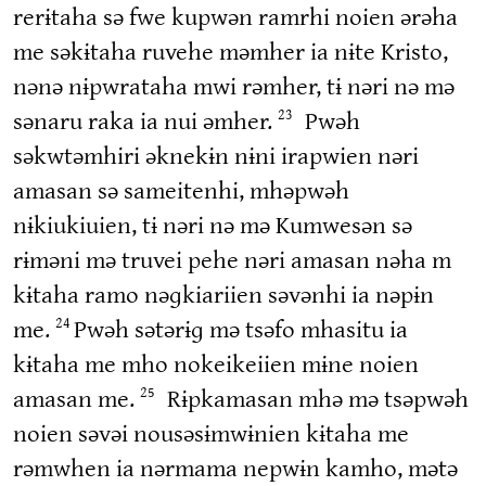
rerɨtaha sə fwe kupwən ramrhi noien ərəha
me səkɨtaha ruvehe məmher ia nɨte Kristo,
nənə nɨpwrataha mwi rəmher, tɨ nəri nə mə
sənaru raka ia nui əmher.
Pwəh
23
səkwtəmhiri əknekɨn nɨni irapwien nəri
amasan sə sameitenhi, mhəpwəh
nɨkiukiuien, tɨ nəri nə mə Kumwesən sə
rɨməni mə truvei pehe nəri amasan nəha m
kɨtaha ramo nəɡkiariien səvənhi ia nəpɨn
me.
Pwəh sətərɨɡ mə tsəfo mhasitu ia
24
kɨtaha me mho nokeikeiien mɨne noien
amasan me.
Rɨpkamasan mhə mə tsəpwəh
25
noien səvəi nousəsɨmwɨnien kɨtaha me
rəmwhen ia nərmama nepwɨn kamho, mətə