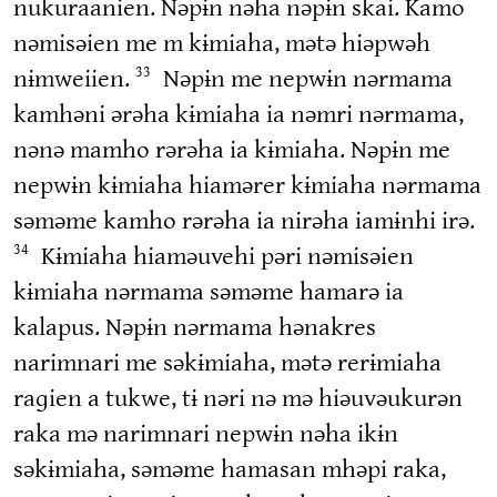
nukuraanien. Nəpɨn nəha nəpɨn skai. Kamo
nəmisəien me m kɨmiaha, mətə hiəpwəh
nɨmweiien.
Nəpɨn me nepwɨn nərmama
33
kamhəni ərəha kɨmiaha ia nəmri nərmama,
nənə mamho rərəha ia kɨmiaha. Nəpɨn me
nepwɨn kɨmiaha hiamərer kɨmiaha nərmama
səməme kamho rərəha ia nirəha iamɨnhi irə.
Kɨmiaha hiaməuvehi pəri nəmisəien
34
kɨmiaha nərmama səməme hamarə ia
kalapus. Nəpɨn nərmama hənakres
narimnari me səkɨmiaha, mətə rerɨmiaha
raɡien a tukwe, tɨ nəri nə mə hiəuvəukurən
raka mə narimnari nepwɨn nəha ikɨn
səkɨmiaha, səməme hamasan mhəpi raka,