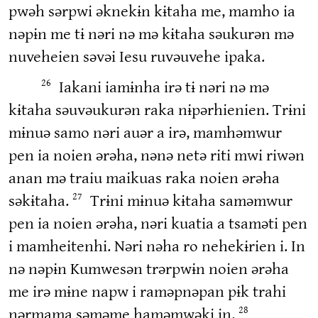
pwəh sərpwi əknekɨn kɨtaha me, mamho ia
nəpɨn me tɨ nəri nə mə kɨtaha səukurən mə
nuveheien səvəi Iesu ruvəuvehe ipaka.
Iakani iamɨnha irə tɨ nəri nə mə
26
kɨtaha səuvəukurən raka nɨpərhienien. Trɨni
mɨnuə samo nəri auər a irə, mamhəmwur
pen ia noien ərəha, nənə netə riti mwi riwən
anan mə traiu maikuas raka noien ərəha
səkɨtaha.
Trɨni mɨnuə kɨtaha saməmwur
27
pen ia noien ərəha, nəri kuatia a tsaməti pen
i mamheitenhi. Nəri nəha ro nehekɨrien i. In
nə nəpɨn Kumwesən trərpwɨn noien ərəha
me irə mɨne napw i raməpnəpan pɨk trahi
nərmama səməme haməmwəki in.
28