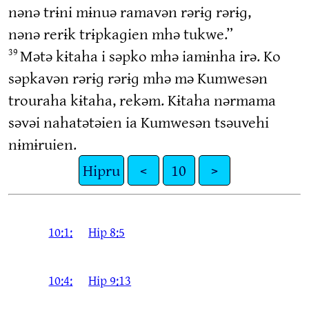
nənə trɨni mɨnuə ramavən rərɨɡ rərɨɡ,
nənə rerɨk trɨpkaɡien mhə tukwe.”
Mətə kɨtaha i səpko mhə iamɨnha irə. Ko
39
səpkavən rərɨɡ rərɨɡ mhə mə Kumwesən
trouraha kɨtaha, rekəm. Kɨtaha nərmama
səvəi nahatətəien ia Kumwesən tsəuvehi
nɨmɨruien.
Hipru
<
10
>
10:1:
Hip 8:5
10:4:
Hip 9:13