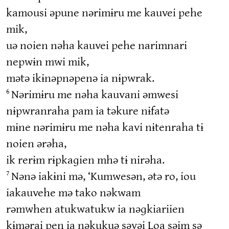
kamousi əpune nərimɨru me kauvei pehe
mik,
uə noien nəha kauvei pehe narimnari
nepwɨn mwi mik,
mətə ikɨnəpnəpenə ia nɨpwrak.
Nərimɨru me nəha kauvani əmwesi
6
nɨpwranraha pam ia təkure nɨfatə
mɨne nərimɨru me nəha kavi nɨtenraha tɨ
noien ərəha,
ik rerɨm rɨpkaɡien mhə tɨ nirəha.
Nənə iakɨni mə, ‘Kumwesən, ətə ro, iou
7
iakauvehe mə tako nəkwam
rəmwhen atukwatukw ia nəɡkiariien
kɨmərai pen ia nəkukuə səvəi Loa səim sə