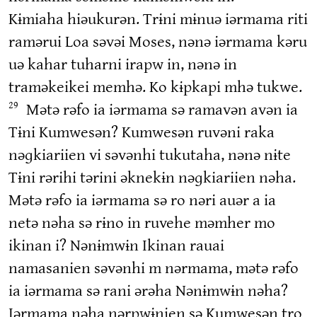
Kɨmiaha hiəukurən. Trɨni mɨnuə iərmama riti
ramərui Loa səvəi Moses, nənə iərmama kəru
uə kahar tuharni irapw in, nənə in
traməkeikei memhə. Ko kɨpkapi mhə tukwe.
Mətə rəfo ia iərmama sə ramavən avən ia
29
Tɨni Kumwesən? Kumwesən ruvəni raka
nəɡkiariien vi səvənhi tukutaha, nənə nɨte
Tɨni rərihi tərini əknekɨn nəɡkiariien nəha.
Mətə rəfo ia iərmama sə ro nəri auər a ia
netə nəha sə rɨno in ruvehe məmher mo
ikinan i? Nənɨmwɨn Ikinan rauai
namasanien səvənhi m nərmama, mətə rəfo
ia iərmama sə rani ərəha Nənɨmwɨn nəha?
Iərmama nəha nərpwɨnien sə Kumwesən tro