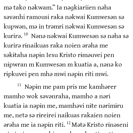
mə tako nəkwam.” Ia nəɡkiariien nəha
səvənhi ramousi raka nəkwai Kumwesən sə
kupwən, mə in trəmri nəkwai Kumwesən sə
kurirə.
Nənə nəkwai Kumwesən sə nəha sə
10
kurirə rɨnaikuas raka noien ərəha me
səkɨtaha nəpɨn Iesu Kristo rɨməuvei pen
nɨpwran m Kumwesən m kuatia a, nənə ko
rɨpkuvei pen mhə mwi nəpɨn riti mwi.
Nəpɨn me pam pris me kamhərer
11
mamho wok səvənraha, mamho a nəri
kuatia ia nəpɨn me, mamhəvi nɨte nərimɨru
me, netə sə rɨreirei naikuas rakaien noien
ərəha me ia nəpɨn riti.
Mətə Kristo rɨnəseni
12