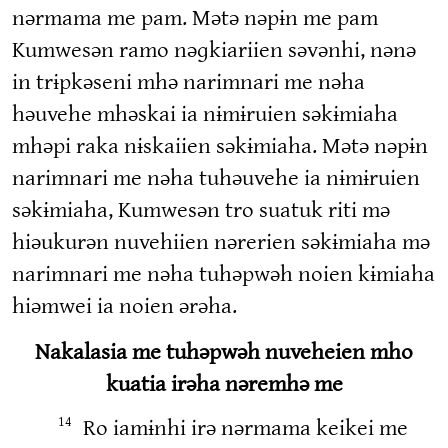
nərmama me pam. Mətə nəpɨn me pam
Kumwesən ramo nəɡkiariien səvənhi, nənə
in trɨpkəseni mhə narimnari me nəha
həuvehe mhəskai ia nɨmɨruien səkɨmiaha
mhəpi raka nɨskaiien səkɨmiaha. Mətə nəpɨn
narimnari me nəha tuhəuvehe ia nɨmɨruien
səkɨmiaha, Kumwesən tro suatuk riti mə
hiəukurən nuvehiien nərerien səkɨmiaha mə
narimnari me nəha tuhəpwəh noien kɨmiaha
hiəmwei ia noien ərəha.
Nakalasia me tuhəpwəh nuveheien mho
kuatia irəha nəremhə me
Ro iamɨnhi irə nərmama keikei me
14