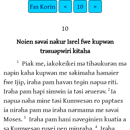
Fas Korin
<
10
>
10
Noien səvəi nəkur Isrel fwe kupwən
trəsuəpwiri kɨtaha
Piak me, iakokeikei mə tihəukurən mə
1
nəpɨn kaha kupwən me səkɨmaha həməier
fwe Ijip, irəha pam havən teɡɨn nəpuə riti.
Irəha pam həpi sɨmwɨn ia təsi əruerəv.
Ia
2
nəpuə nəha mɨne təsi Kumwesən ro paptaes
ia nirəha pam mə irəha nərmama me səvəi
Moses.
Irəha pam hani nəveɡɨnien kuatia a
3
sə Kumwesən ruvei pen mɨnraha.
Irəha
4