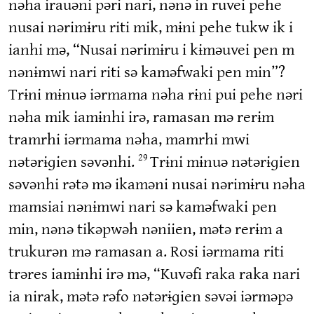
nəha irauəni pəri nari, nənə in ruvei pehe
nusai nərimɨru riti mik, mɨni pehe tukw ik i
ianhi mə, “Nusai nərimɨru i kɨməuvei pen m
nənɨmwi nari riti sə kaməfwaki pen min”?
Trɨni mɨnuə iərmama nəha rɨni pui pehe nəri
nəha mik iamɨnhi irə, ramasan mə rerɨm
tramrhi iərmama nəha, mamrhi mwi
nətərɨɡien səvənhi.
Trɨni mɨnuə nətərɨɡien
29
səvənhi rətə mə ikaməni nusai nərimɨru nəha
mamsiai nənɨmwi nari sə kaməfwaki pen
min, nənə tikəpwəh nəniien, mətə rerɨm a
trukurən mə ramasan a. Rosi iərmama riti
trəres iamɨnhi irə mə, “Kuvəfi raka raka nari
ia nirak, mətə rəfo nətərɨɡien səvəi iərməpə