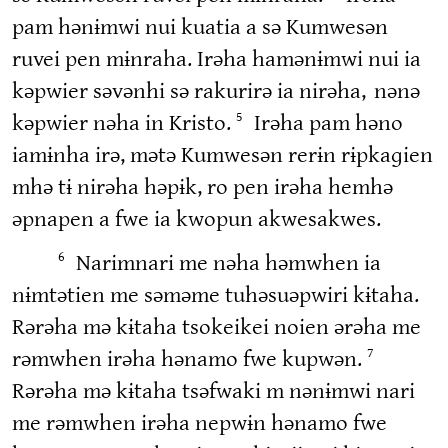
pam hənɨmwi nui kuatia a sə Kumwesən
ruvei pen mɨnraha. Irəha hamənɨmwi nui ia
kəpwier səvənhi sə rakurirə ia nirəha,
nənə
kəpwier nəha in Kristo.
Irəha pam həno
5
iamɨnha irə, mətə Kumwesən rerɨn rɨpkaɡien
mhə tɨ nirəha həpɨk, ro pen irəha hemhə
əpnapen a fwe ia kwopun akwesakwes.
Narimnari me nəha həmwhen ia
6
nɨmtətien me səməme tuhəsuəpwiri kɨtaha.
Rərəha mə kɨtaha tsokeikei noien ərəha me
rəmwhen irəha hənamo fwe kupwən.
7
Rərəha mə kɨtaha tsəfwaki m nənɨmwi nari
me rəmwhen irəha nepwɨn hənamo fwe