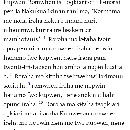
kupwən. Rəmwhen ia nəɡkiariien i kɨmərai
pen ia Nəkukuə Ikinan rani mə, “Nərmama
me nəha irəha həkure mhani nari,
mhənɨmwi, kurirə irə həskəmter
mamhotanis.”
Rərəha mə kɨtaha tsəiri
8
əpnapen nɨpran rəmwhen irəha nepwɨn
hənamo fwe kupwən, nənə irəha pam
twenti-tri-taosen həmamhə ia nəpɨn kuatia
a.
Rərəha mə kɨtaha tseipweipwi Iərɨmənu
9
a
səkɨtaha
rəmwhen irəha me nepwɨn
hənamo fwe kupwən, nənə snek me hahi
əpune irəha.
Rərəha mə kɨtaha tsəɡkiari
10
əɡkiari mhəni ərəha Kumwesən rəmwhen
irəha me nepwɨn hənamo fwe kupwən, nənə