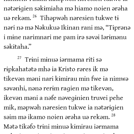
nətərɨɡien səkɨmiaha mə hiamo noien ərəha
uə rekəm.
Tihəpwəh nəresien tukwe tɨ
26
nəri nə mə Nəkukuə Ikinan rani mə, “Tɨprənə
i mɨne narimnari me pam irə səvəi Iərɨmənu
səkɨtaha.”
Trɨni mɨnuə iərmama riti sə
27
rɨpkahatətə mhə ia Kristo rəres ik mə
tikevən məni nari kɨmirau min fwe ia nimwə
səvənhi, nənə rerɨm raɡien mə tikevən,
ikevən məni a nəfe nəveɡɨnien truvei pehe
mik, məpwəh nəresien tukwe ia nətərɨɡien
səim mə ikamo noien ərəha uə rekəm.
28
Mətə tikəfo trɨni mɨnuə kɨmirau iərmama