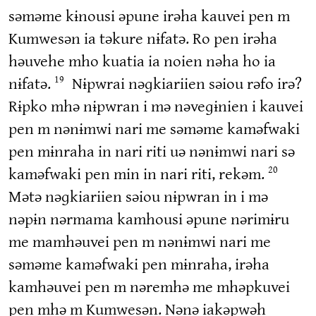
səməme kɨnousi əpune irəha kauvei pen m
Kumwesən ia təkure nɨfatə. Ro pen irəha
həuvehe mho kuatia ia noien nəha ho ia
nɨfatə.
Nɨpwrai nəɡkiariien səiou rəfo irə?
19
Rɨpko mhə nɨpwran i mə nəveɡɨnien i kauvei
pen m nənɨmwi nari me səməme kaməfwaki
pen mɨnraha in nari riti uə nənɨmwi nari sə
kaməfwaki pen min in nari riti, rekəm.
20
Mətə nəɡkiariien səiou nɨpwran in i mə
nəpɨn nərmama kamhousi əpune nərimɨru
me mamhəuvei pen m nənɨmwi nari me
səməme kaməfwaki pen mɨnraha, irəha
kamhəuvei pen m nəremhə me mhəpkuvei
pen mhə m Kumwesən. Nənə iakəpwəh