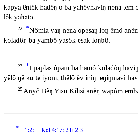
kapya êntêk hadêŋ o ba yahêvhaviŋ nena tem 
lêk yahato.
*
Nômla yaŋ nena opesaŋ loŋ êmô anê
22
koladôŋ ba yambô yasôk esak loŋbô.
*
Epaplas ôpatu ba hamô koladôŋ haviŋ 
23
yêlô ŋê ku te iyom, thêlô êv iniŋ leŋiŋmavi hav
Anyô Bêŋ Yisu Kilisi anêŋ wapôm emb
25
*
1:2:
Kol 4:17
;
2Ti 2:3