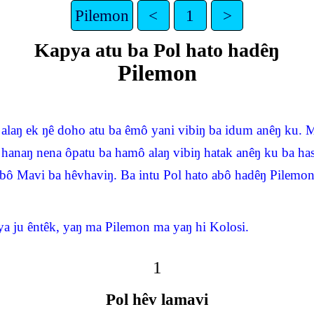
Pilemon
<
1
>
Kapya atu ba Pol hato hadêŋ
Pilemon
 alaŋ ek ŋê doho atu ba êmô yani vibiŋ ba idum anêŋ ku.
hanaŋ nena ôpatu ba hamô alaŋ vibiŋ hatak anêŋ ku ba has
 Mavi ba hêvhaviŋ. Ba intu Pol hato abô hadêŋ Pilemon
 ju êntêk, yaŋ ma Pilemon ma yaŋ hi Kolosi.
1
Pol hêv lamavi