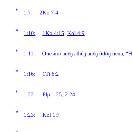
*
1:7:
2Ko 7:4
*
1:10:
1Ko 4:15
;
Kol 4:9
*
1:11:
Onesimi anêŋ athêŋ anêŋ ôdôŋ nena, “H
*
1:16:
1Ti 6:2
*
1:22:
Plp 1:25
;
2:24
*
1:23:
Kol 1:7