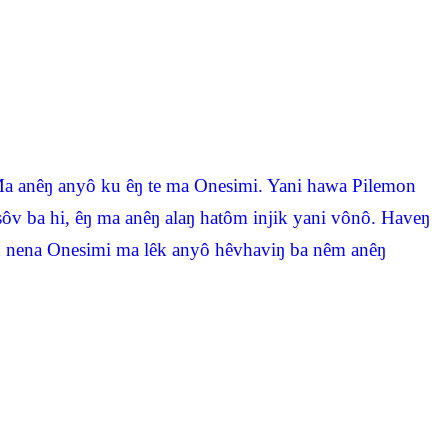
 Ma anêŋ anyô ku êŋ te ma Onesimi. Yani hawa Pilemon
ôv ba hi, êŋ ma anêŋ alaŋ hatôm injik yani vônô. Haveŋ
 nena Onesimi ma lêk anyô hêvhaviŋ ba nêm anêŋ