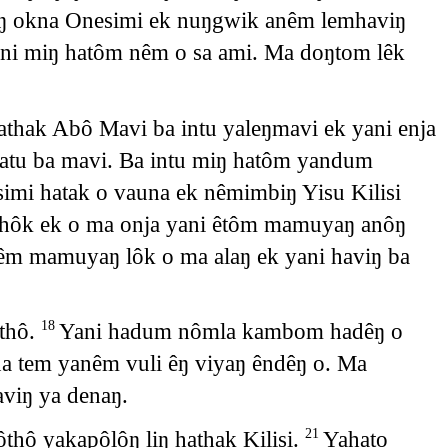
naŋ okna Onesimi ek nuŋgwik anêm lemhaviŋ
ni miŋ hatôm nêm o sa ami. Ma doŋtom lêk
thak Abô Mavi ba intu yaleŋmavi ek yani enja
atu ba mavi. Ba intu miŋ hatôm yandum
imi hatak o vauna ek nêmimbiŋ Yisu Kilisi
thôk ek o ma onja yani êtôm mamuyaŋ anôŋ
nêm mamuyaŋ lôk o ma alaŋ ek yani haviŋ ba
 thô.
Yani hadum nômla kambom hadêŋ o
18
a tem yanêm vuli êŋ viyaŋ êndêŋ o. Ma
viŋ ya denaŋ.
thô yakapôlôŋ liŋ hathak Kilisi.
Yahato
21