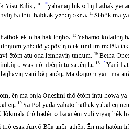
*
k Yisu Kilisi,
yahanaŋ hik o liŋ hathak ye
10
aviŋ ba intu habitak yenaŋ okna.
Sêbôk ma ya
11
hathôk ek o hathak loŋbô.
Yahamô koladôŋ ha
13
doŋtom yahadô yapôviŋ o ek undum malêla tak
avi êtôm atu oda lemhaviŋ undum.
Betha Ones
15
*
imbiŋ o wak nômbêŋ intu sapêŋ la.
Yani ha
16
Yaleŋhaviŋ yani bêŋ anôŋ. Ma doŋtom yani ma a
yom, êŋ ma onja Onesimi thô êtôm intu howa ya
baheŋ.
Ya Pol yada yahato hathak yabaheŋ nen
19
lôkmala thô hadêŋ o ba anêm vuli viyaŋ hêk ha
 thô esak Anyô Bêŋ anêŋ athêŋ. Êŋ ma hatôm hô