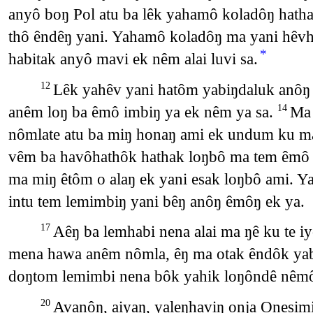
anyô boŋ Pol atu ba lêk yahamô koladôŋ hatha
thô êndêŋ yani. Yahamô koladôŋ ma yani hêvh
*
habitak anyô mavi ek nêm alai luvi sa.
Lêk yahêv yani hatôm yabiŋdaluk anôŋ 
12
anêm loŋ ba êmô imbiŋ ya ek nêm ya sa.
Ma 
14
nômlate atu ba miŋ honaŋ ami ek undum ku m
vêm ba havôhathôk hathak loŋbô ma tem êmô 
ma miŋ êtôm o alaŋ ek yani esak loŋbô ami. 
intu tem lemimbiŋ yani bêŋ anôŋ êmôŋ ek ya.
Aêŋ ba lemhabi nena alai ma ŋê ku te i
17
mena hawa anêm nômla, êŋ ma otak êndôk ya
doŋtom lemimbi nena bôk yahik loŋôndê nêmô 
Avanôŋ, aiyaŋ, yaleŋhaviŋ onja Onesimi
20