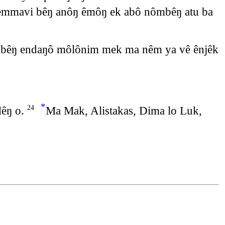
lemmavi bêŋ anôŋ êmôŋ ek abô nômbêŋ atu ba
mbêŋ endaŋô môlônim mek ma nêm ya vê ênjêk
*
dêŋ o.
Ma Mak, Alistakas, Dima lo Luk,
24