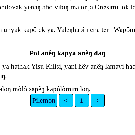
ondovak yenaŋ abô vibiŋ ma onja Onesimi lôk 
m unyak kapô ek ya. Yaleŋhabi nena tem Wapô
Pol anêŋ kapya anêŋ daŋ
ya hathak Yisu Kilisi, yani hêv anêŋ lamavi ha
iŋ.
aloŋ môlô sapêŋ kapôlômim loŋ.
Pilemon
<
1
>