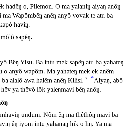
têk hadêŋ o, Pilemon. O ma yaianiŋ aiyaŋ anôŋ
ani ma Wapômbêŋ anêŋ anyô vovak te atu ba
kapô haviŋ.
 môlô sapêŋ.
ô Bêŋ Yisu. Ba intu mek sapêŋ atu ba yahateŋ
u o anyô wapôm. Ma yahateŋ mek ek anêm
*
a alalô awa halêm anêŋ Kilisi.
Aiyaŋ, abô
7
 hêv ya thêvô lôk yaleŋmavi bêŋ anôŋ.
nôŋ
lemhaviŋ undum. Nôm êŋ ma thêthôŋ mavi ba
viŋ êŋ iyom intu yahanaŋ hik o liŋ. Ya ma