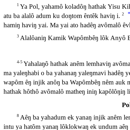
Ya Pol, yahamô koladôŋ hathak Yisu Kili
1
atu ba alalô adum ku doŋtom êntêk haviŋ i.
2
hamiŋ haviŋ yai. Ma yai ato hadêŋ avômalô êv
Alalôaniŋ Kamik Wapômbêŋ lôk Anyô Bêŋ
3
Yahalaŋô hathak anêm lemhaviŋ avômal
4-5
ma yaleŋhabi o ba yahanaŋ yaleŋmavi hadêŋ
wapôm êŋ injik anôŋ ba Wapômbêŋ nêm auk mav
hathak hôthô avômalô matheŋ iniŋ kapôlôŋiŋ l
Po
Aêŋ ba yahadum ek yanaŋ injik anêm le
8
intu ya hatôm yanaŋ lôklokwaŋ ek undum aêŋ e