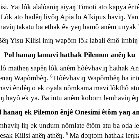
si. Yai lôk alalôaniŋ aiyaŋ Timoti ato kapya ên
*
Lôk ato hadêŋ livôŋ Apia lo Alkipus haviŋ. Y
haviŋ takatu ba ethak êv yeŋ hamô anêm unyak 
 Yisu Kilisi iniŋ wapôm lôk labali êmô imbiŋ
Pol hanaŋ lamavi hathak Pilemon anêŋ ku
ô matheŋ sapêŋ lôk anêm hôêvhaviŋ hathak Any
 yenaŋ Wapômbêŋ.
Hôêvhaviŋ Wapômbêŋ ba int
6
i êndêŋ o ek oyala nômkama mavi lôkthô atu b
iŋ hayô ek ya. Ba intu anêm kobom lemhaviŋ êŋ
l hanaŋ ek Pilemon ênjê Onesimi êtôm yaŋ a
mhaviŋ liŋ ek undum nômlate êtôm atu ba oda 
sak Kilisi anêŋ athêŋ.
Ma doŋtom hathak leŋha
9