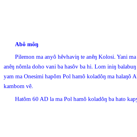
Abô môŋ
Pilemon ma anyô hêvhaviŋ te anêŋ Kolosi. Yani ma
anêŋ nômla doho vani ba hasôv ba hi. Lom iniŋ balabuŋ 
yam ma Onesimi hapôm Pol hamô koladôŋ ma halaŋô Abô
kambom vê.
Hatôm 60 AD la ma Pol hamô koladôŋ ba hato kapya