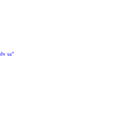
êv sa”