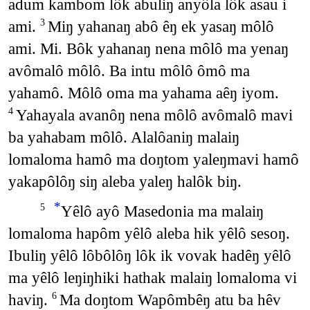
adum kambom lôk abuliŋ anyôla lôk asau i
ami.
Miŋ yahanaŋ abô êŋ ek yasaŋ môlô
3
ami. Mi. Bôk yahanaŋ nena môlô ma yenaŋ
avômalô môlô. Ba intu môlô ômô ma
yahamô. Môlô oma ma yahama aêŋ iyom.
Yahayala avanôŋ nena môlô avômalô mavi
4
ba yahabam môlô. Alalôaniŋ malaiŋ
lomaloma hamô ma doŋtom yaleŋmavi hamô
yakapôlôŋ siŋ aleba yaleŋ halôk biŋ.
*
Yêlô ayô Masedonia ma malaiŋ
5
lomaloma hapôm yêlô aleba hik yêlô sesoŋ.
Ibuliŋ yêlô lôbôlôŋ lôk ik vovak hadêŋ yêlô
ma yêlô leŋiŋhiki hathak malaiŋ lomaloma vi
haviŋ.
Ma doŋtom Wapômbêŋ atu ba hêv
6