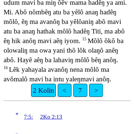
udum mavi ba miŋ ôêv mama hadêŋ ya ami.
Mi. Abô nômbêŋ atu ba yêlô anaŋ hadêŋ
môlô, êŋ ma avanôŋ ba yêlôaniŋ abô mavi
atu ba anaŋ hathak môlô hadêŋ Titi, ma abô
êŋ hik anôŋ mavi aêŋ iyom.
Môlô ôkô ba
15
olowaliŋ ma owa yani thô lôk olaŋô anêŋ
abô. Hayê aêŋ ba lahaviŋ môlô bêŋ anôŋ.
Lêk yahayala avanôŋ nena môlô ma
16
avômalô mavi ba intu yaleŋmavi anôŋ.
2 Kolin
<
7
>
*
7:5:
2Ko 2:13