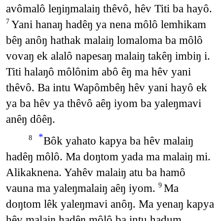
avômalô leŋiŋmalaiŋ thêvô, hêv Titi ba hayô.
Yani hanaŋ hadêŋ ya nena môlô lemhikam
7
bêŋ anôŋ hathak malaiŋ lomaloma ba môlô
vovaŋ ek alalô napesaŋ malaiŋ takêŋ imbiŋ i.
Titi halaŋô môlônim abô êŋ ma hêv yani
thêvô. Ba intu Wapômbêŋ hêv yani hayô ek
ya ba hêv ya thêvô aêŋ iyom ba yaleŋmavi
anêŋ dôêŋ.
*
Bôk yahato kapya ba hêv malaiŋ
8
hadêŋ môlô. Ma doŋtom yada ma malaiŋ mi.
Alikaknena. Yahêv malaiŋ atu ba hamô
vauna ma yaleŋmalaiŋ aêŋ iyom.
Ma
9
doŋtom lêk yaleŋmavi anôŋ. Ma yenaŋ kapya
hêv malaiŋ hadêŋ môlô ba intu hadum