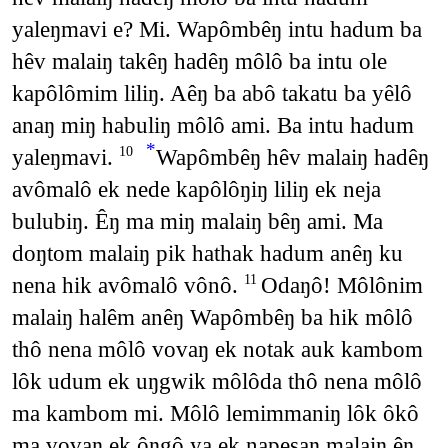
yaleŋmavi e? Mi. Wapômbêŋ intu hadum ba
hêv malaiŋ takêŋ hadêŋ môlô ba intu ole
kapôlômim liliŋ. Aêŋ ba abô takatu ba yêlô
anaŋ miŋ habuliŋ môlô ami. Ba intu hadum
*
yaleŋmavi.
Wapômbêŋ hêv malaiŋ hadêŋ
10
avômalô ek nede kapôlôŋiŋ liliŋ ek neja
bulubiŋ. Êŋ ma miŋ malaiŋ bêŋ ami. Ma
doŋtom malaiŋ pik hathak hadum anêŋ ku
nena hik avômalô vônô.
Odaŋô! Môlônim
11
malaiŋ halêm anêŋ Wapômbêŋ ba hik môlô
thô nena môlô vovaŋ ek notak auk kambom
lôk udum ek uŋgwik môlôda thô nena môlô
ma kambom mi. Môlô lemimmaniŋ lôk ôkô
ma vovaŋ ek ôŋgô ya ek napesaŋ malaiŋ êŋ