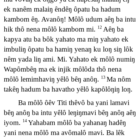
ek nanêm malaiŋ êndêŋ ôpatu ba hadum
kambom êŋ. Avanôŋ! Môlô udum aêŋ ba intu
hik thô nena môlô kambom mi.
Aêŋ ba
12
kapya atu ba bôk yahato ma miŋ yahato ek
imbuliŋ ôpatu ba hamiŋ yenaŋ ku loŋ siŋ lôk
nêm yada liŋ ami. Mi. Yahato ek môlô numiŋ
Wapômbêŋ ma ek injik môlôda thô nena
môlô lemimhaviŋ yêlô bêŋ anôŋ.
Ma nôm
13
takêŋ hadum ba havatho yêlô kapôlôŋiŋ loŋ.
Ba môlô ôêv Titi thêvô ba yani lamavi
bêŋ anôŋ ba intu yêlô leŋiŋmavi bêŋ anôŋ aêŋ
iyom.
Yahabam môlô ba yahanaŋ hadêŋ
14
yani nena môlô ma avômalô mavi. Ba lêk