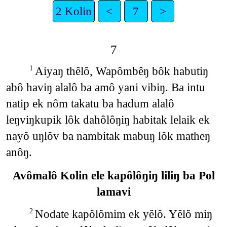
2 Kolin
<
7
>
7
Aiyaŋ thêlô, Wapômbêŋ bôk habutiŋ
1
abô haviŋ alalô ba amô yani vibiŋ. Ba intu
natip ek nôm takatu ba hadum alalô
leŋviŋkupik lôk dahôlôŋiŋ habitak lelaik ek
nayô uŋlôv ba nambitak mabuŋ lôk matheŋ
anôŋ.
Avômalô Kolin ele kapôlôŋiŋ liliŋ ba Pol
lamavi
Nodate kapôlômim ek yêlô. Yêlô miŋ
2