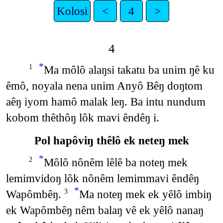
Kolosi
<
4
>
4
*
Ma môlô alaŋsi takatu ba unim ŋê ku
1
êmô, noyala nena unim Anyô Bêŋ doŋtom
aêŋ iyom hamô malak leŋ. Ba intu nundum
kobom thêthôŋ lôk mavi êndêŋ i.
Pol hapôviŋ thêlô ek neteŋ mek
*
Môlô nônêm lêlê ba noteŋ mek
2
lemimvidoŋ lôk nônêm lemimmavi êndêŋ
*
Wapômbêŋ.
Ma noteŋ mek ek yêlô imbiŋ
3
ek Wapômbêŋ nêm balaŋ vê ek yêlô nanaŋ