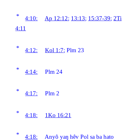
*
4:10:
Ap 12:12
;
13:13
;
15:37-39
;
2Ti
4:11
*
4:12:
Kol 1:7
; Plm 23
*
4:14:
Plm 24
*
4:17:
Plm 2
*
4:18:
1Ko 16:21
*
4:18:
Anyô yaŋ hêv Pol sa ba hato