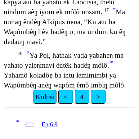
kapya atu ba yahato ek Laodisia, thêlô
*
nindum aêŋ iyom ek môlô nosam.
Ma
17
nonaŋ êndêŋ Alkipus nena, “Ku atu ba
Wapômbêŋ hêv hadêŋ o, ma undum ku êŋ
dedauŋ mavi.”
*
Ya Pol, hathak yada yabaheŋ ma
18
*
yahato yaleŋmavi êntêk hadêŋ môlô.
Yahamô koladôŋ ba intu lemimimbi ya.
Wapômbêŋ anêŋ wapôm êmô imbiŋ môlô.
Kolosi
<
4
>
*
4:1:
Ep 6:9