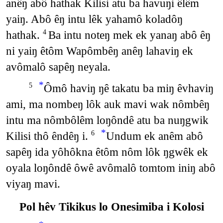
anêŋ abô hathak Kilisi atu ba havuŋi êlêm
yaiŋ. Abô êŋ intu lêk yahamô koladôŋ
hathak.
Ba intu noteŋ mek ek yanaŋ abô êŋ
4
ni yaiŋ êtôm Wapômbêŋ anêŋ lahaviŋ ek
avômalô sapêŋ neyala.
*
Ômô haviŋ ŋê takatu ba miŋ êvhaviŋ
5
ami, ma nombeŋ lôk auk mavi wak nômbêŋ
intu ma nômbôlêm loŋôndê atu ba nuŋgwik
*
Kilisi thô êndêŋ i.
Undum ek anêm abô
6
sapêŋ ida yôhôkna êtôm nôm lôk ŋgwêk ek
oyala loŋôndê ôwê avômalô tomtom iniŋ abô
viyaŋ mavi.
Pol hêv Tikikus lo Onesimiba i Kolosi