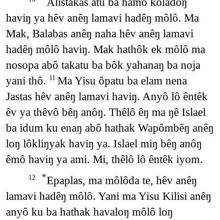
Alistakas atu ba hamô koladôŋ
haviŋ ya hêv anêŋ lamavi hadêŋ môlô. Ma
Mak, Balabas anêŋ naha hêv anêŋ lamavi
hadêŋ môlô haviŋ. Mak hathôk ek môlô ma
nosopa abô takatu ba bôk yahanaŋ ba noja
yani thô.
Ma Yisu ôpatu ba elam nena
11
Jastas hêv anêŋ lamavi haviŋ. Anyô lô êntêk
êv ya thêvô bêŋ anôŋ. Thêlô êŋ ma ŋê Islael
ba idum ku enaŋ abô hathak Wapômbêŋ anêŋ
loŋ lôkliŋyak haviŋ ya. Islael miŋ bêŋ anôŋ
êmô haviŋ ya ami. Mi, thêlô lô êntêk iyom.
*
Epaplas, ma môlôda te, hêv anêŋ
12
lamavi hadêŋ môlô. Yani ma Yisu Kilisi anêŋ
anyô ku ba hathak havaloŋ môlô loŋ