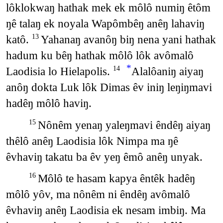
lôklokwaŋ hathak mek ek môlô numiŋ êtôm
ŋê talaŋ ek noyala Wapômbêŋ anêŋ lahaviŋ
katô.
Yahanaŋ avanôŋ biŋ nena yani hathak
13
hadum ku bêŋ hathak môlô lôk avômalô
*
Laodisia lo Hielapolis.
Alalôaniŋ aiyaŋ
14
anôŋ dokta Luk lôk Dimas êv iniŋ leŋiŋmavi
hadêŋ môlô haviŋ.
Nônêm yenaŋ yaleŋmavi êndêŋ aiyaŋ
15
thêlô anêŋ Laodisia lôk Nimpa ma ŋê
êvhaviŋ takatu ba êv yeŋ êmô anêŋ unyak.
Môlô te hasam kapya êntêk hadêŋ
16
môlô yôv, ma nônêm ni êndêŋ avômalô
êvhaviŋ anêŋ Laodisia ek nesam imbiŋ. Ma