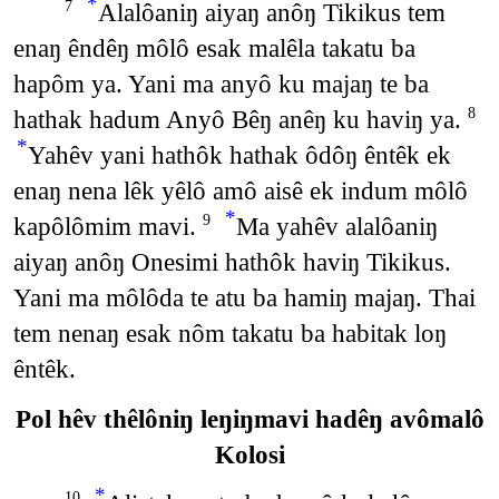
*
Alalôaniŋ aiyaŋ anôŋ Tikikus tem
7
enaŋ êndêŋ môlô esak malêla takatu ba
hapôm ya. Yani ma anyô ku majaŋ te ba
hathak hadum Anyô Bêŋ anêŋ ku haviŋ ya.
8
*
Yahêv yani hathôk hathak ôdôŋ êntêk ek
enaŋ nena lêk yêlô amô aisê ek indum môlô
*
kapôlômim mavi.
Ma yahêv alalôaniŋ
9
aiyaŋ anôŋ Onesimi hathôk haviŋ Tikikus.
Yani ma môlôda te atu ba hamiŋ majaŋ. Thai
tem nenaŋ esak nôm takatu ba habitak loŋ
êntêk.
Pol hêv thêlôniŋ leŋiŋmavi hadêŋ avômalô
Kolosi
*
10