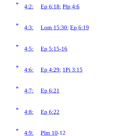
*
4:2:
Ep 6:18
;
Plp 4:6
*
4:3:
Lom 15:30
;
Ep 6:19
*
4:5:
Ep 5:15-16
*
4:6:
Ep 4:29
;
1Pi 3:15
*
4:7:
Ep 6:21
*
4:8:
Ep 6:22
*
4:9:
Plm 10
-12