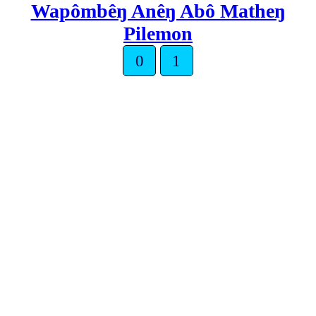
Wapômbêŋ Anêŋ Abô Matheŋ
Pilemon
0
1