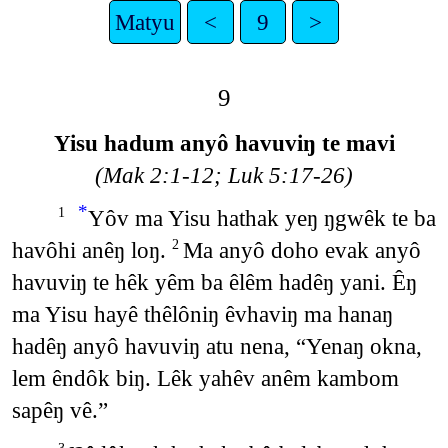
Matyu
<
9
>
9
Yisu hadum anyô havuviŋ te mavi
(Mak 2:1-12; Luk 5:17-26)
*
Yôv ma Yisu hathak yeŋ ŋgwêk te ba
1
havôhi anêŋ loŋ.
Ma anyô doho evak anyô
2
havuviŋ te hêk yêm ba êlêm hadêŋ yani. Êŋ
ma Yisu hayê thêlôniŋ êvhaviŋ ma hanaŋ
hadêŋ anyô havuviŋ atu nena, “Yenaŋ okna,
lem êndôk biŋ. Lêk yahêv anêm kambom
sapêŋ vê.”