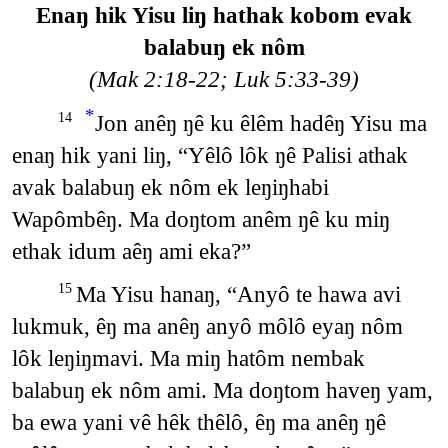
Enaŋ hik Yisu liŋ hathak kobom evak
balabuŋ ek nôm
(Mak 2:18-22; Luk 5:33-39)
*
Jon anêŋ ŋê ku êlêm hadêŋ Yisu ma
14
enaŋ hik yani liŋ, “Yêlô lôk ŋê Palisi athak
avak balabuŋ ek nôm ek leŋiŋhabi
Wapômbêŋ. Ma doŋtom anêm ŋê ku miŋ
ethak idum aêŋ ami eka?”
Ma Yisu hanaŋ, “Anyô te hawa avi
15
lukmuk, êŋ ma anêŋ anyô môlô eyaŋ nôm
lôk leŋiŋmavi. Ma miŋ hatôm nembak
balabuŋ ek nôm ami. Ma doŋtom haveŋ yam,
ba ewa yani vê hêk thêlô, êŋ ma anêŋ ŋê