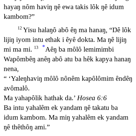
hayaŋ nôm haviŋ ŋê ewa takis lôk ŋê idum
kambom?”
Yisu halaŋô abô êŋ ma hanaŋ, “Ŋê lôk
12
lijiŋ iyom intu ethak i êyê dokta. Ma ŋê lijiŋ
*
mi ma mi.
Aêŋ ba môlô lemimimbi
13
Wapômbêŋ anêŋ abô atu ba hêk kapya hanaŋ
nena,
“ ‘Yaleŋhaviŋ môlô nônêm kapôlômim êndêŋ
avômalô.
Ma yahapôlik hathak da.’
Hosea 6:6
Ba intu yahalêm ek yandam ŋê takatu ba
idum kambom. Ma miŋ yahalêm ek yandam
ŋê thêthôŋ ami.”