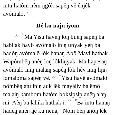
intu hatôm nêm ŋgôk sapêŋ vê ênjêk
avômalô.”
Ŋê ku naju iyom
*
Ma Yisu haveŋ loŋ buêŋ sapêŋ ba
35
habitak hayô avômalô iniŋ unyak yeŋ ba
hadôŋ avômalô lôk hanaŋ Abô Mavi hathak
Wapômbêŋ anêŋ loŋ lôkliŋyak. Ma hapesaŋ
avômalô iniŋ malaiŋ sapêŋ lôk hêv iniŋ lijiŋ
*
lomaloma sapêŋ vê.
Yisu hayê avômalô
36
nômbêŋ atu iniŋ auk lêk mayaliv ba êmô
malaiŋ kambom hatôm boksipsip anêŋ alaŋ
*
mi. Aêŋ ba lahiki hathak i.
Ba intu hanaŋ
37
hadêŋ anêŋ ŋê ku nena, “Nôm bêŋ anôŋ lêk