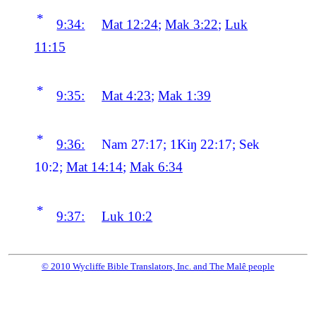
*
9:34:
Mat 12:24
;
Mak 3:22
;
Luk
11:15
*
9:35:
Mat 4:23
;
Mak 1:39
*
9:36:
Nam 27:17; 1Kiŋ 22:17; Sek
10:2;
Mat 14:14
;
Mak 6:34
*
9:37:
Luk 10:2
© 2010 Wycliffe Bible Translators, Inc. and The Malê people