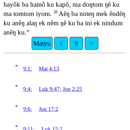
hayôk ba hamô ku kapô, ma doŋtom ŋê ku
ma tomtom iyom.
Aêŋ ba noteŋ mek êndêŋ
38
ku anêŋ alaŋ ek nêm ŋê ku ba ini ek nindum
anêŋ ku.”
Matyu
<
9
>
*
9:1:
Mat 4:13
*
9:4:
Luk 9:47
;
Jon 2:25
*
9:6:
Jon 17:2
*
9:11:
Luk 15:2