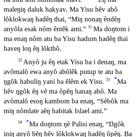
maleŋiŋ daluk hakyav. Ma Yisu hêv abô
lôklokwaŋ hadêŋ thai, “Miŋ nonaŋ êndêŋ
anyôla esak nôm êntêk ami.”
Ma doŋtom i
31
ma enaŋ nôm atu ba Yisu hadum hadêŋ thai
haveŋ loŋ êŋ lôkthô.
Anyô ju êŋ etak Yisu ba i denaŋ, ma
32
avômalô ewa anyô abôlêk putup te atu ba
*
ŋgôk habuliŋ yani ba êlêm ek Yisu.
Ma
33
hêv ŋgôk êŋ vê ma ôpêŋ hanaŋ abô. Ma
avômalô esoŋ kambom ba enaŋ, “Sêbôk ma
miŋ nômlate aêŋ habitak Islael ami.”
*
Ma doŋtom ŋê Palisi enaŋ, “Ŋgôk
34
iniŋ anyô bêŋ hêv lôklokwaŋ hadêŋ ôpêŋ. Ba