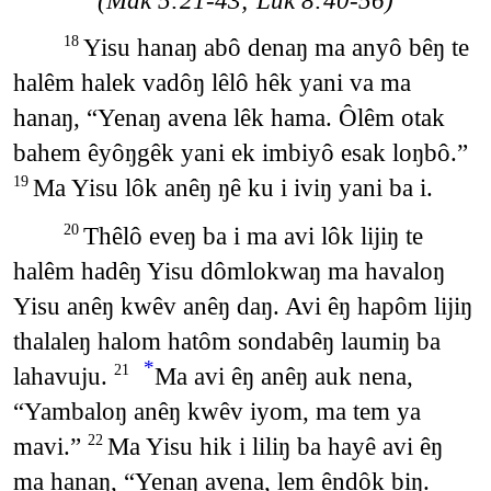
Yisu hanaŋ abô denaŋ ma anyô bêŋ te
18
halêm halek vadôŋ lêlô hêk yani va ma
hanaŋ, “Yenaŋ avena lêk hama. Ôlêm otak
bahem êyôŋgêk yani ek imbiyô esak loŋbô.”
Ma Yisu lôk anêŋ ŋê ku i iviŋ yani ba i.
19
Thêlô eveŋ ba i ma avi lôk lijiŋ te
20
halêm hadêŋ Yisu dômlokwaŋ ma havaloŋ
Yisu anêŋ kwêv anêŋ daŋ. Avi êŋ hapôm lijiŋ
thalaleŋ halom hatôm sondabêŋ laumiŋ ba
*
lahavuju.
Ma avi êŋ anêŋ auk nena,
21
“Yambaloŋ anêŋ kwêv iyom, ma tem ya
mavi.”
Ma Yisu hik i liliŋ ba hayê avi êŋ
22
ma hanaŋ, “Yenaŋ avena, lem êndôk biŋ.