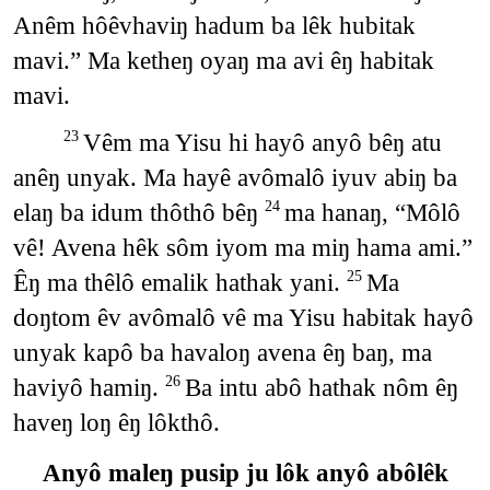
Anêm hôêvhaviŋ hadum ba lêk hubitak
mavi.” Ma ketheŋ oyaŋ ma avi êŋ habitak
mavi.
Vêm ma Yisu hi hayô anyô bêŋ atu
23
anêŋ unyak. Ma hayê avômalô iyuv abiŋ ba
elaŋ ba idum thôthô bêŋ
ma hanaŋ, “Môlô
24
vê! Avena hêk sôm iyom ma miŋ hama ami.”
Êŋ ma thêlô emalik hathak yani.
Ma
25
doŋtom êv avômalô vê ma Yisu habitak hayô
unyak kapô ba havaloŋ avena êŋ baŋ, ma
haviyô hamiŋ.
Ba intu abô hathak nôm êŋ
26
haveŋ loŋ êŋ lôkthô.
Anyô maleŋ pusip ju lôk anyô abôlêk