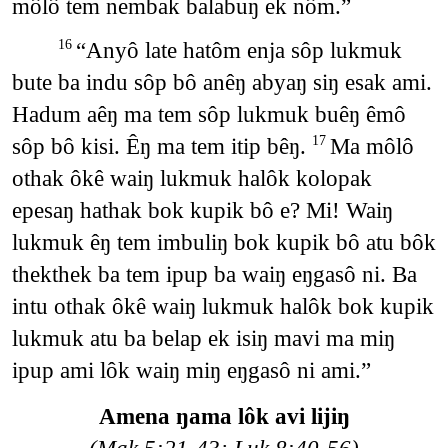
môlô tem nembak balabuŋ ek nôm.”
“Anyô late hatôm enja sôp lukmuk
16
bute ba indu sôp bô anêŋ abyaŋ siŋ esak ami.
Hadum aêŋ ma tem sôp lukmuk buêŋ êmô
sôp bô kisi. Êŋ ma tem itip bêŋ.
Ma môlô
17
othak ôkê waiŋ lukmuk halôk kolopak
epesaŋ hathak bok kupik bô e? Mi! Waiŋ
lukmuk êŋ tem imbuliŋ bok kupik bô atu bôk
thekthek ba tem ipup ba waiŋ eŋgasô ni. Ba
intu othak ôkê waiŋ lukmuk halôk bok kupik
lukmuk atu ba belap ek isiŋ mavi ma miŋ
ipup ami lôk waiŋ miŋ eŋgasô ni ami.”
Amena ŋama lôk avi lijiŋ
(Mak 5:21-43; Luk 8:40-56)