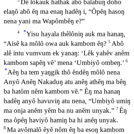
Ŋê lôkauk hathak abô balabuŋ doho
3
elaŋô abô êŋ ma enaŋ hadêŋ i, “Ôpêŋ hasoŋ
nena yani ma Wapômbêŋ e?”
*
Yisu hayala thêlôniŋ auk ma hanaŋ,
4
“Aisê ka môlô owa auk kambom êŋ?
Abô
5
alê intu vumvum ek yanaŋ: ‘Lêk yahêv anêm
kambom sapêŋ vê’ mena ‘Umbiyô ombeŋ.’
6
*
Aêŋ ba tem yaŋgik thô êndêŋ môlô nena
Anyô Anêŋ Nakaduŋ atu anêŋ athêŋ ma bêŋ
ba hatôm nêm kambom vê.” Êŋ ma hanaŋ
hadêŋ anyô havuviŋ atu nena, “Umbiyô umiŋ
ma onja anêm yêm ba nu anêm unyak.”
Êŋ
7
ma ôpêŋ haviyô hamiŋ ba hi anêŋ unyak.
Ma avômalô êyê nôm êŋ ba esoŋ kambom
8