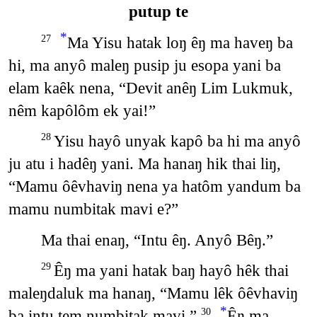
putup te
*
Ma Yisu hatak loŋ êŋ ma haveŋ ba
27
hi, ma anyô maleŋ pusip ju esopa yani ba
elam kaêk nena, “Devit anêŋ Lim Lukmuk,
nêm kapôlôm ek yai!”
Yisu hayô unyak kapô ba hi ma anyô
28
ju atu i hadêŋ yani. Ma hanaŋ hik thai liŋ,
“Mamu ôêvhaviŋ nena ya hatôm yandum ba
mamu numbitak mavi e?”
Ma thai enaŋ, “Intu êŋ. Anyô Bêŋ.”
Êŋ ma yani hatak baŋ hayô hêk thai
29
maleŋdaluk ma hanaŋ, “Mamu lêk ôêvhaviŋ
*
ba intu tem numbitak mavi.”
Êŋ ma
30