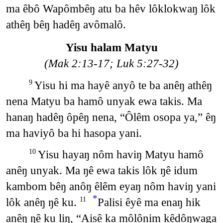
ma êbô Wapômbêŋ atu ba hêv lôklokwaŋ lôk
athêŋ bêŋ hadêŋ avômalô.
Yisu halam Matyu
(Mak 2:13-17; Luk 5:27-32)
Yisu hi ma hayê anyô te ba anêŋ athêŋ
9
nena Matyu ba hamô unyak ewa takis. Ma
hanaŋ hadêŋ ôpêŋ nena, “Ôlêm osopa ya,” êŋ
ma haviyô ba hi hasopa yani.
Yisu hayaŋ nôm haviŋ Matyu hamô
10
anêŋ unyak. Ma ŋê ewa takis lôk ŋê idum
kambom bêŋ anôŋ êlêm eyaŋ nôm haviŋ yani
*
lôk anêŋ ŋê ku.
Palisi êyê ma enaŋ hik
11
anêŋ ŋê ku liŋ, “Aisê ka môlônim kêdôŋwaga