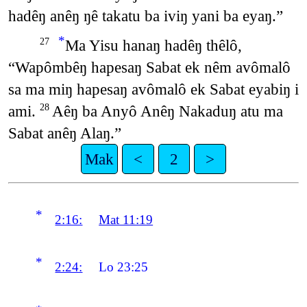
hadêŋ anêŋ ŋê takatu ba iviŋ yani ba eyaŋ.”
*
Ma Yisu hanaŋ hadêŋ thêlô,
27
“Wapômbêŋ hapesaŋ Sabat ek nêm avômalô
sa ma miŋ hapesaŋ avômalô ek Sabat eyabiŋ i
ami.
Aêŋ ba Anyô Anêŋ Nakaduŋ atu ma
28
Sabat anêŋ Alaŋ.”
Mak
<
2
>
*
2:16:
Mat 11:19
*
2:24:
Lo 23:25