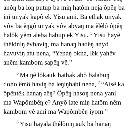
anôŋ ba loŋ putup ba miŋ hatôm neja ôpêŋ ba
ini unyak kapô ek Yisu ami. Ba ethak unyak
vôv ba êŋgô unyak vôv abyaŋ ma êlêlô ôpêŋ
halôk yêm aleba habup ek Yisu.
Yisu hayê
5
thêlôniŋ êvhaviŋ, ma hanaŋ hadêŋ anyô
havuviŋ atu nena, “Yenaŋ okna, lêk yahêv
anêm kambom sapêŋ vê.”
Ma ŋê lôkauk hathak abô balabuŋ
6
doho êmô haviŋ ba leŋiŋhabi nena,
“Aisê ka
7
ôpêntêk hanaŋ aêŋ? Ôpêŋ hasoŋ nena yani
ma Wapômbêŋ e? Anyô late miŋ hatôm nêm
kambom vê ami ma Wapômbêŋ iyom.”
Yisu hayala thêlôniŋ auk ba hanaŋ
8