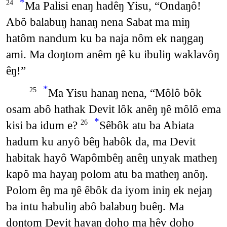
*
Ma Palisi enaŋ hadêŋ Yisu, “Ondaŋô!
24
Abô balabuŋ hanaŋ nena Sabat ma miŋ
hatôm nandum ku ba naja nôm ek naŋgaŋ
ami. Ma doŋtom anêm ŋê ku ibuliŋ waklavôŋ
êŋ!”
*
Ma Yisu hanaŋ nena, “Môlô bôk
25
osam abô hathak Devit lôk anêŋ ŋê môlô ema
*
kisi ba idum e?
Sêbôk atu ba Abiata
26
hadum ku anyô bêŋ habôk da, ma Devit
habitak hayô Wapômbêŋ anêŋ unyak matheŋ
kapô ma hayaŋ polom atu ba matheŋ anôŋ.
Polom êŋ ma ŋê êbôk da iyom iniŋ ek nejaŋ
ba intu habuliŋ abô balabuŋ buêŋ. Ma
doŋtom Devit hayaŋ doho ma hêv doho