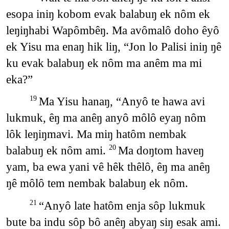
esopa iniŋ kobom evak balabuŋ ek nôm ek
leŋiŋhabi Wapômbêŋ. Ma avômalô doho êyô
ek Yisu ma enaŋ hik liŋ, “Jon lo Palisi iniŋ ŋê
ku evak balabuŋ ek nôm ma anêm ma mi
eka?”
Ma Yisu hanaŋ, “Anyô te hawa avi
19
lukmuk, êŋ ma anêŋ anyô môlô eyaŋ nôm
lôk leŋiŋmavi. Ma miŋ hatôm nembak
balabuŋ ek nôm ami.
Ma doŋtom haveŋ
20
yam, ba ewa yani vê hêk thêlô, êŋ ma anêŋ
ŋê môlô tem nembak balabuŋ ek nôm.
“Anyô late hatôm enja sôp lukmuk
21
bute ba indu sôp bô anêŋ abyaŋ siŋ esak ami.