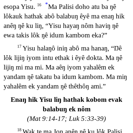
*
esopa Yisu.
Ma Palisi doho atu ba ŋê
16
lôkauk hathak abô balabuŋ êyê ma enaŋ hik
anêŋ ŋê ku liŋ, “Yisu hayaŋ nôm haviŋ ŋê
ewa takis lôk ŋê idum kambom eka?”
Yisu halaŋô iniŋ abô ma hanaŋ, “Ŋê
17
lôk lijiŋ iyom intu ethak i êyê dokta. Ma ŋê
lijiŋ mi ma mi. Ma aêŋ iyom yahalêm ek
yandam ŋê takatu ba idum kambom. Ma miŋ
yahalêm ek yandam ŋê thêthôŋ ami.”
Enaŋ hik Yisu liŋ hathak kobom evak
balabuŋ ek nôm
(Mat 9:14-17; Luk 5:33-39)
Wak te ma Jon anêŋ ŋê ku lôk Palisi
18