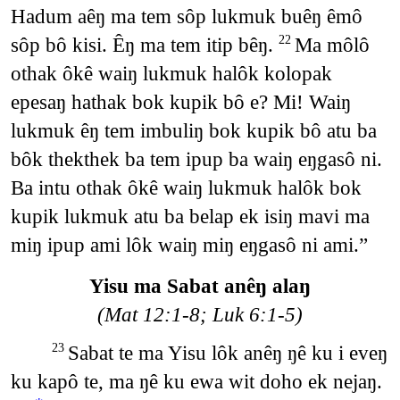
Hadum aêŋ ma tem sôp lukmuk buêŋ êmô
sôp bô kisi. Êŋ ma tem itip bêŋ.
Ma môlô
22
othak ôkê waiŋ lukmuk halôk kolopak
epesaŋ hathak bok kupik bô e? Mi! Waiŋ
lukmuk êŋ tem imbuliŋ bok kupik bô atu ba
bôk thekthek ba tem ipup ba waiŋ eŋgasô ni.
Ba intu othak ôkê waiŋ lukmuk halôk bok
kupik lukmuk atu ba belap ek isiŋ mavi ma
miŋ ipup ami lôk waiŋ miŋ eŋgasô ni ami.”
Yisu ma Sabat anêŋ alaŋ
(Mat 12:1-8; Luk 6:1-5)
Sabat te ma Yisu lôk anêŋ ŋê ku i eveŋ
23
ku kapô te, ma ŋê ku ewa wit doho ek nejaŋ.