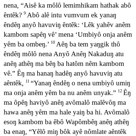
nena, “Aisê ka môlô lemimhikam hathak abô
êntêk?
Abô alê intu vumvum ek yanaŋ
9
êndêŋ anyô havuviŋ êntêk: ‘Lêk yahêv anêm
kambom sapêŋ vê’ mena ‘Umbiyô onja anêm
yêm ba ombeŋ.’
Aêŋ ba tem yaŋgik thô
10
êndêŋ môlô nena Anyô Anêŋ Nakaduŋ atu
anêŋ athêŋ ma bêŋ ba hatôm nêm kambom
vê.” Êŋ ma hanaŋ hadêŋ anyô havuviŋ atu
aêntêk,
“Yanaŋ êndêŋ o nena umbiyô umiŋ
11
ma onja anêm yêm ba nu anêm unyak.”
Êŋ
12
ma ôpêŋ haviyô anêŋ avômalô malêvôŋ ma
hawa anêŋ yêm ma hale yaiŋ ba hi. Avômalô
esoŋ kambom ba êbô Wapômbêŋ anêŋ athêŋ
ba enaŋ, “Yêlô miŋ bôk ayê nômlate aêntêk