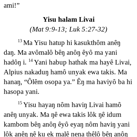
ami!”
Yisu halam Livai
(Mat 9:9-13; Luk 5:27-32)
Ma Yisu hatup hi kasukthôm anêŋ
13
daŋ. Ma avômalô bêŋ anôŋ êyô ma yani
hadôŋ i.
Yani habup hathak ma hayê Livai,
14
Alpius nakaduŋ hamô unyak ewa takis. Ma
hanaŋ, “Ôlêm osopa ya.” Êŋ ma haviyô ba hi
hasopa yani.
Yisu hayaŋ nôm haviŋ Livai hamô
15
anêŋ unyak. Ma ŋê ewa takis lôk ŋê idum
kambom bêŋ anôŋ êyô eyaŋ nôm haviŋ yani
lôk anêŋ ŋê ku ek malê nena thêlô bêŋ anôŋ