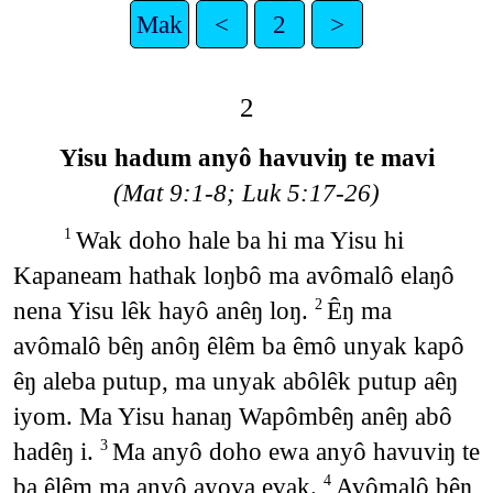
Mak
<
2
>
2
Yisu hadum anyô havuviŋ te mavi
(Mat 9:1-8; Luk 5:17-26)
Wak doho hale ba hi ma Yisu hi
1
Kapaneam hathak loŋbô ma avômalô elaŋô
nena Yisu lêk hayô anêŋ loŋ.
Êŋ ma
2
avômalô bêŋ anôŋ êlêm ba êmô unyak kapô
êŋ aleba putup, ma unyak abôlêk putup aêŋ
iyom. Ma Yisu hanaŋ Wapômbêŋ anêŋ abô
hadêŋ i.
Ma anyô doho ewa anyô havuviŋ te
3
ba êlêm ma anyô ayova evak.
Avômalô bêŋ
4