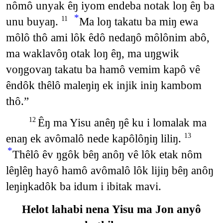
nômô unyak êŋ iyom endeba notak loŋ êŋ ba
*
unu buyaŋ.
Ma loŋ takatu ba miŋ ewa
11
môlô thô ami lôk êdô nedaŋô môlônim abô,
ma waklavôŋ otak loŋ êŋ, ma uŋgwik
voŋgovaŋ takatu ba hamô vemim kapô vê
êndôk thêlô maleŋiŋ ek injik iniŋ kambom
thô.”
Êŋ ma Yisu anêŋ ŋê ku i lomalak ma
12
enaŋ ek avômalô nede kapôlôŋiŋ liliŋ.
13
*
Thêlô êv ŋgôk bêŋ anôŋ vê lôk etak nôm
lêŋlêŋ hayô hamô avômalô lôk lijiŋ bêŋ anôŋ
leŋiŋkadôk ba idum i ibitak mavi.
Helot lahabi nena Yisu ma Jon anyô