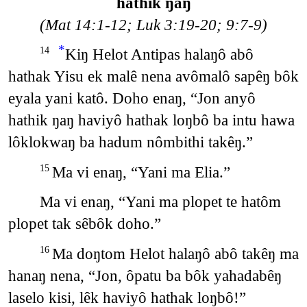
hathik ŋaŋ
(Mat 14:1-12; Luk 3:19-20; 9:7-9)
*
Kiŋ Helot Antipas halaŋô abô
14
hathak Yisu ek malê nena avômalô sapêŋ bôk
eyala yani katô. Doho enaŋ, “Jon anyô
hathik ŋaŋ haviyô hathak loŋbô ba intu hawa
lôklokwaŋ ba hadum nômbithi takêŋ.”
Ma vi enaŋ, “Yani ma Elia.”
15
Ma vi enaŋ, “Yani ma plopet te hatôm
plopet tak sêbôk doho.”
Ma doŋtom Helot halaŋô abô takêŋ ma
16
hanaŋ nena, “Jon, ôpatu ba bôk yahadabêŋ
laselo kisi, lêk haviyô hathak loŋbô!”