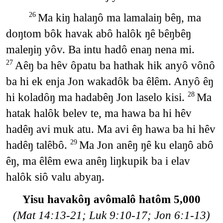
Ma kiŋ halaŋô ma lamalaiŋ bêŋ, ma
26
doŋtom bôk havak abô halôk ŋê bêŋbêŋ
maleŋiŋ yôv. Ba intu hadô enaŋ nena mi.
Aêŋ ba hêv ôpatu ba hathak hik anyô vônô
27
ba hi ek enja Jon wakadôk ba êlêm. Anyô êŋ
hi koladôŋ ma hadabêŋ Jon laselo kisi.
Ma
28
hatak halôk belev te, ma hawa ba hi hêv
hadêŋ avi muk atu. Ma avi êŋ hawa ba hi hêv
hadêŋ talêbô.
Ma Jon anêŋ ŋê ku elaŋô abô
29
êŋ, ma êlêm ewa anêŋ liŋkupik ba i elav
halôk siô valu abyaŋ.
Yisu havakôŋ avômalô hatôm 5,000
(Mat 14:13-21; Luk 9:10-17; Jon 6:1-13)