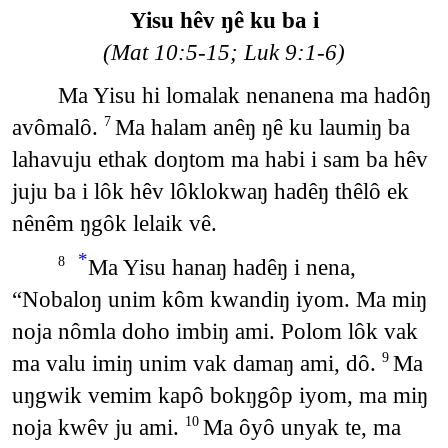
Yisu hêv ŋê ku ba i
(Mat 10:5-15; Luk 9:1-6)
Ma Yisu hi lomalak nenanena ma hadôŋ
avômalô.
Ma halam anêŋ ŋê ku laumiŋ ba
7
lahavuju ethak doŋtom ma habi i sam ba hêv
juju ba i lôk hêv lôklokwaŋ hadêŋ thêlô ek
nênêm ŋgôk lelaik vê.
*
Ma Yisu hanaŋ hadêŋ i nena,
8
“Nobaloŋ unim kôm kwandiŋ iyom. Ma miŋ
noja nômla doho imbiŋ ami. Polom lôk vak
ma valu imiŋ unim vak damaŋ ami, dô.
Ma
9
uŋgwik vemim kapô bokŋgôp iyom, ma miŋ
noja kwêv ju ami.
Ma ôyô unyak te, ma
10