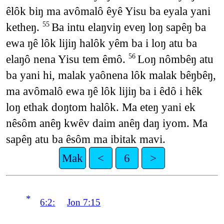
êlôk biŋ ma avômalô êyê Yisu ba eyala yani
ketheŋ.
Ba intu elaŋviŋ eveŋ loŋ sapêŋ ba
55
ewa ŋê lôk lijiŋ halôk yêm ba i loŋ atu ba
elaŋô nena Yisu tem êmô.
Loŋ nômbêŋ atu
56
ba yani hi, malak yaônena lôk malak bêŋbêŋ,
ma avômalô ewa ŋê lôk lijiŋ ba i êdô i hêk
loŋ ethak doŋtom halôk. Ma eteŋ yani ek
nêsôm anêŋ kwêv daim anêŋ daŋ iyom. Ma
sapêŋ atu ba êsôm ma ibitak mavi.
Mak
<
6
>
*
6:2:
Jon 7:15