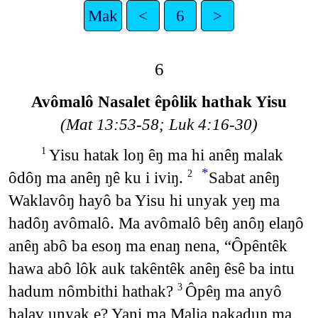
Mak
<
6
>
6
Avômalô Nasalet êpôlik hathak Yisu
(Mat 13:53-58; Luk 4:16-30)
Yisu hatak loŋ êŋ ma hi anêŋ malak
1
*
ôdôŋ ma anêŋ ŋê ku i iviŋ.
Sabat anêŋ
2
Waklavôŋ hayô ba Yisu hi unyak yeŋ ma
hadôŋ avômalô. Ma avômalô bêŋ anôŋ elaŋô
anêŋ abô ba esoŋ ma enaŋ nena, “Ôpêntêk
hawa abô lôk auk takêntêk anêŋ êsê ba intu
hadum nômbithi hathak?
Ôpêŋ ma anyô
3
halav unyak e? Yani ma Malia nakaduŋ ma