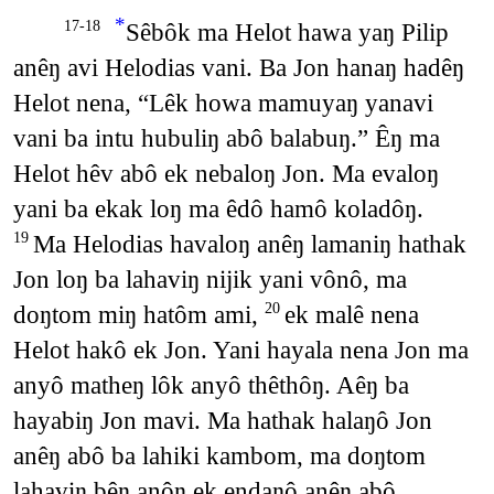
*
Sêbôk ma Helot hawa yaŋ Pilip
17-18
anêŋ avi Helodias vani. Ba Jon hanaŋ hadêŋ
Helot nena, “Lêk howa mamuyaŋ yanavi
vani ba intu hubuliŋ abô balabuŋ.” Êŋ ma
Helot hêv abô ek nebaloŋ Jon. Ma evaloŋ
yani ba ekak loŋ ma êdô hamô koladôŋ.
Ma Helodias havaloŋ anêŋ lamaniŋ hathak
19
Jon loŋ ba lahaviŋ nijik yani vônô, ma
doŋtom miŋ hatôm ami,
ek malê nena
20
Helot hakô ek Jon. Yani hayala nena Jon ma
anyô matheŋ lôk anyô thêthôŋ. Aêŋ ba
hayabiŋ Jon mavi. Ma hathak halaŋô Jon
anêŋ abô ba lahiki kambom, ma doŋtom
lahaviŋ bêŋ anôŋ ek endaŋô anêŋ abô.