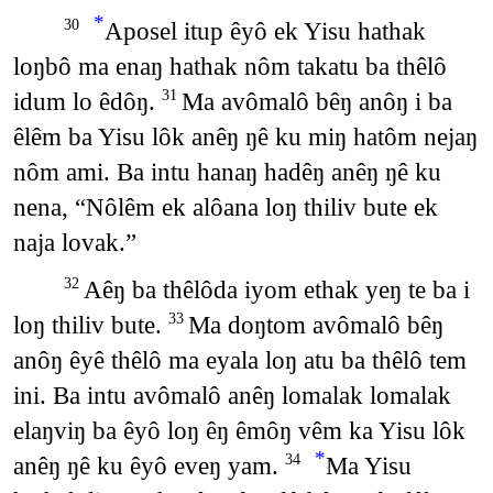
*
Aposel itup êyô ek Yisu hathak
30
loŋbô ma enaŋ hathak nôm takatu ba thêlô
idum lo êdôŋ.
Ma avômalô bêŋ anôŋ i ba
31
êlêm ba Yisu lôk anêŋ ŋê ku miŋ hatôm nejaŋ
nôm ami. Ba intu hanaŋ hadêŋ anêŋ ŋê ku
nena, “Nôlêm ek alôana loŋ thiliv bute ek
naja lovak.”
Aêŋ ba thêlôda iyom ethak yeŋ te ba i
32
loŋ thiliv bute.
Ma doŋtom avômalô bêŋ
33
anôŋ êyê thêlô ma eyala loŋ atu ba thêlô tem
ini. Ba intu avômalô anêŋ lomalak lomalak
elaŋviŋ ba êyô loŋ êŋ êmôŋ vêm ka Yisu lôk
*
anêŋ ŋê ku êyô eveŋ yam.
Ma Yisu
34