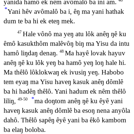
yanida hamô ek nêm avômalô ba ini am.
46
*
Yani hêv avômalô ba i, êŋ ma yani hathak
dum te ba hi ek eteŋ mek.
Hale vônô ma yeŋ atu lôk anêŋ ŋê ku
47
êmô kasukthôm malêvôŋ biŋ ma Yisu da intu
hamô liŋdaŋ denaŋ.
Ma hayê lovak hayuv
48
anêŋ ŋê ku lôk yeŋ ba hamô yeŋ loŋ hale hi.
Ma thêlô lôklokwaŋ ek ivusiŋ yeŋ. Habobo
tem eyaŋ ma Yisu haveŋ kasuk anêŋ dômlê
ba hi hadêŋ thêlô. Yani hadum ek nêm thêlô
*
liliŋ,
ma doŋtom anêŋ ŋê ku êyê yani
49-50
haveŋ kasuk anêŋ dômlê ba esoŋ nena anyôla
dahô. Thêlô sapêŋ êyê yani ba êkô kambom
ba elaŋ boloba.