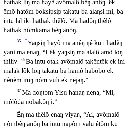
hathak liŋ ma hayê avômalô bêŋ anôŋ lêk
êmô hatôm boksipsip takatu ba alaŋsi mi, ba
intu lahiki hathak thêlô. Ma hadôŋ thêlô
hathak nômkama bêŋ anôŋ.
*
Yaŋsiŋ hayô ma anêŋ ŋê ku i hadêŋ
35
yani ma enaŋ, “Lêk yaŋsiŋ ma alalô amô loŋ
thiliv.
Ba intu otak avômalô takêntêk ek ini
36
malak lôk loŋ takatu ba hamô habobo ek
nênêm iniŋ nôm vuli ek nejaŋ.”
Ma doŋtom Yisu hanaŋ nena, “Mi,
37
môlôda nobakôŋ i.”
Êŋ ma thêlô enaŋ viyaŋ, “Ai, avômalô
nômbêŋ anôŋ ba intu napôm valu êtôm ku