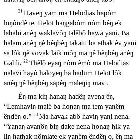
Haveŋ yam ma Helodias hapôm
21
loŋôndê te. Helot haŋgabôm nôm bêŋ ek
lahabi anêŋ waklavôŋ talêbô hawa yani. Ba
halam anêŋ ŋê bêŋbêŋ takatu ba ethak êv yani
sa lôk ŋê vovak laik môŋ ma ŋê bêŋbêŋ anêŋ
Galili.
Thêlô eyaŋ nôm êmô ma Helodias
22
nalavi hayô haloyeŋ ba hadum Helot lôk
anêŋ ŋê bêŋbêŋ sapêŋ maleŋiŋ mavi.
Êŋ ma kiŋ hanaŋ hadêŋ avena êŋ,
“Lemhaviŋ malê ba honaŋ ma tem yanêm
êndêŋ o.”
Ma havak abô haviŋ yani nena,
23
“Yanaŋ avanôŋ biŋ dake nena honaŋ hik ya
liŋ hathak nômlate ek yanêm êndêŋ o, êŋ ma