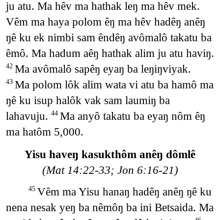
ju atu. Ma hêv ma hathak leŋ ma hêv mek.
Vêm ma haya polom êŋ ma hêv hadêŋ anêŋ
ŋê ku ek nimbi sam êndêŋ avômalô takatu ba
êmô. Ma hadum aêŋ hathak alim ju atu haviŋ.
Ma avômalô sapêŋ eyaŋ ba leŋiŋviyak.
42
Ma polom lôk alim wata vi atu ba hamô ma
43
ŋê ku isup halôk vak sam laumiŋ ba
lahavuju.
Ma anyô takatu ba eyaŋ nôm êŋ
44
ma hatôm 5,000.
Yisu haveŋ kasukthôm anêŋ dômlê
(Mat 14:22-33; Jon 6:16-21)
Vêm ma Yisu hanaŋ hadêŋ anêŋ ŋê ku
45
nena nesak yeŋ ba nêmôŋ ba ini Betsaida. Ma