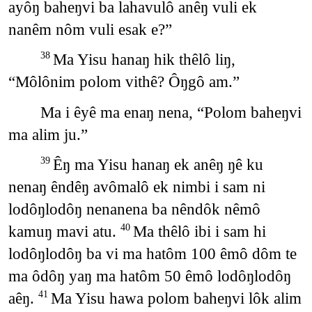
ayôŋ baheŋvi ba lahavulô anêŋ vuli ek
nanêm nôm vuli esak e?”
Ma Yisu hanaŋ hik thêlô liŋ,
38
“Môlônim polom vithê? Ôŋgô am.”
Ma i êyê ma enaŋ nena, “Polom baheŋvi
ma alim ju.”
Êŋ ma Yisu hanaŋ ek anêŋ ŋê ku
39
nenaŋ êndêŋ avômalô ek nimbi i sam ni
lodôŋlodôŋ nenanena ba nêndôk nêmô
kamuŋ mavi atu.
Ma thêlô ibi i sam hi
40
lodôŋlodôŋ ba vi ma hatôm 100 êmô dôm te
ma ôdôŋ yaŋ ma hatôm 50 êmô lodôŋlodôŋ
aêŋ.
Ma Yisu hawa polom baheŋvi lôk alim
41