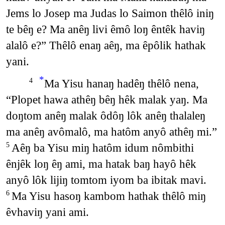
Jems lo Josep ma Judas lo Saimon thêlô iniŋ
te bêŋ e? Ma anêŋ livi êmô loŋ êntêk haviŋ
alalô e?” Thêlô enaŋ aêŋ, ma êpôlik hathak
yani.
*
Ma Yisu hanaŋ hadêŋ thêlô nena,
4
“Plopet hawa athêŋ bêŋ hêk malak yaŋ. Ma
doŋtom anêŋ malak ôdôŋ lôk anêŋ thalaleŋ
ma anêŋ avômalô, ma hatôm anyô athêŋ mi.”
Aêŋ ba Yisu miŋ hatôm idum nômbithi
5
ênjêk loŋ êŋ ami, ma hatak baŋ hayô hêk
anyô lôk lijiŋ tomtom iyom ba ibitak mavi.
Ma Yisu hasoŋ kambom hathak thêlô miŋ
6
êvhaviŋ yani ami.