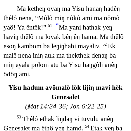
Ma ketheŋ oyaŋ ma Yisu hanaŋ hadêŋ
thêlô nena, “Môlô miŋ nôkô ami ma nômô
*
yaô! Ya êntêk!”
Ma yani hathak yeŋ
51
haviŋ thêlô ma lovak bêŋ êŋ hama. Ma thêlô
esoŋ kambom ba leŋiŋhabi mayaliv.
Ek
52
malê nena iniŋ auk ma thekthek denaŋ ba
miŋ eyala polom atu ba Yisu haŋgôli anêŋ
ôdôŋ ami.
Yisu hadum avômalô lôk lijiŋ mavi hêk
Genesalet
(Mat 14:34-36; Jon 6:22-25)
Thêlô ethak liŋdaŋ vi tuvulu anêŋ
53
Genesalet ma êthô yeŋ hamô.
Etak yeŋ ba
54