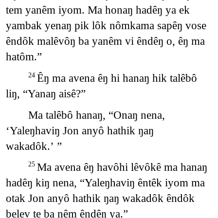
tem yanêm iyom. Ma honaŋ hadêŋ ya ek
yambak yenaŋ pik lôk nômkama sapêŋ vose
êndôk malêvôŋ ba yanêm vi êndêŋ o, êŋ ma
hatôm.”
Êŋ ma avena êŋ hi hanaŋ hik talêbô
24
liŋ, “Yanaŋ aisê?”
Ma talêbô hanaŋ, “Onaŋ nena,
‘Yaleŋhaviŋ Jon anyô hathik ŋaŋ
wakadôk.’ ”
Ma avena êŋ havôhi lêvôkê ma hanaŋ
25
hadêŋ kiŋ nena, “Yaleŋhaviŋ êntêk iyom ma
otak Jon anyô hathik ŋaŋ wakadôk êndôk
belev te ba nêm êndêŋ ya.”