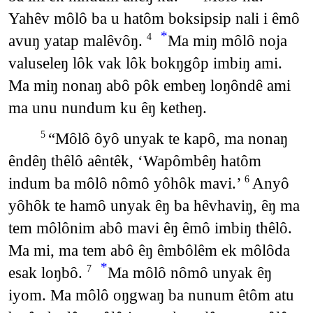
Yahêv môlô ba u hatôm boksipsip nali i êmô
*
avuŋ yatap malêvôŋ.
Ma miŋ môlô noja
4
valuseleŋ lôk vak lôk bokŋgôp imbiŋ ami.
Ma miŋ nonaŋ abô pôk embeŋ loŋôndê ami
ma unu nundum ku êŋ ketheŋ.
“Môlô ôyô unyak te kapô, ma nonaŋ
5
êndêŋ thêlô aêntêk, ‘Wapômbêŋ hatôm
indum ba môlô nômô yôhôk mavi.’
Anyô
6
yôhôk te hamô unyak êŋ ba hêvhaviŋ, êŋ ma
tem môlônim abô mavi êŋ êmô imbiŋ thêlô.
Ma mi, ma tem abô êŋ êmbôlêm ek môlôda
*
esak loŋbô.
Ma môlô nômô unyak êŋ
7
iyom. Ma môlô oŋgwaŋ ba nunum êtôm atu