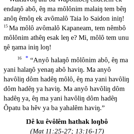
endaŋô abô, êŋ ma môlônim malaiŋ tem bêŋ
anôŋ êmôŋ ek avômalô Taia lo Saidon iniŋ!
Ma môlô avômalô Kapaneam, tem nêmbô
15
môlônim athêŋ esak leŋ e? Mi, môlô tem unu
ŋê ŋama iniŋ loŋ!
*
“Anyô halaŋô môlônim abô, êŋ ma
16
yani halaŋô yenaŋ abô haviŋ. Ma anyô
havôliŋ dôm hadêŋ môlô, êŋ ma yani havôliŋ
dôm hadêŋ ya haviŋ. Ma anyô havôliŋ dôm
hadêŋ ya, êŋ ma yani havôliŋ dôm hadêŋ
Ôpatu ba hêv ya ba yahalêm haviŋ.”
Ŋê ku êvôlêm hathak loŋbô
(Mat 11:25-27; 13:16-17)