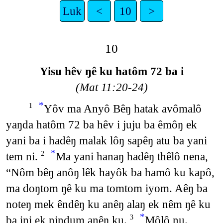
Luk
<
10
>
10
Yisu hêv ŋê ku hatôm 72 ba i
(Mat 11:20-24)
*
Yôv ma Anyô Bêŋ hatak avômalô
1
yaŋda hatôm 72 ba hêv i juju ba êmôŋ ek
yani ba i hadêŋ malak lôŋ sapêŋ atu ba yani
*
tem ni.
Ma yani hanaŋ hadêŋ thêlô nena,
2
“Nôm bêŋ anôŋ lêk hayôk ba hamô ku kapô,
ma doŋtom ŋê ku ma tomtom iyom. Aêŋ ba
noteŋ mek êndêŋ ku anêŋ alaŋ ek nêm ŋê ku
*
ba ini ek nindum anêŋ ku.
Môlô nu.
3