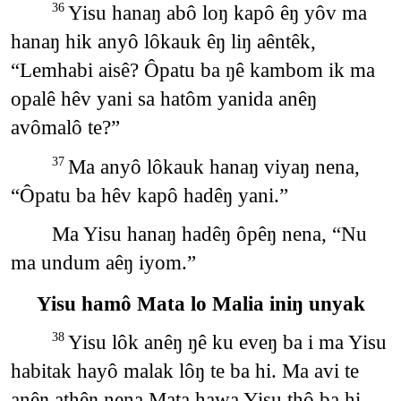
Yisu hanaŋ abô loŋ kapô êŋ yôv ma
36
hanaŋ hik anyô lôkauk êŋ liŋ aêntêk,
“Lemhabi aisê? Ôpatu ba ŋê kambom ik ma
opalê hêv yani sa hatôm yanida anêŋ
avômalô te?”
Ma anyô lôkauk hanaŋ viyaŋ nena,
37
“Ôpatu ba hêv kapô hadêŋ yani.”
Ma Yisu hanaŋ hadêŋ ôpêŋ nena, “Nu
ma undum aêŋ iyom.”
Yisu hamô Mata lo Malia iniŋ unyak
Yisu lôk anêŋ ŋê ku eveŋ ba i ma Yisu
38
habitak hayô malak lôŋ te ba hi. Ma avi te
anêŋ athêŋ nena Mata hawa Yisu thô ba hi