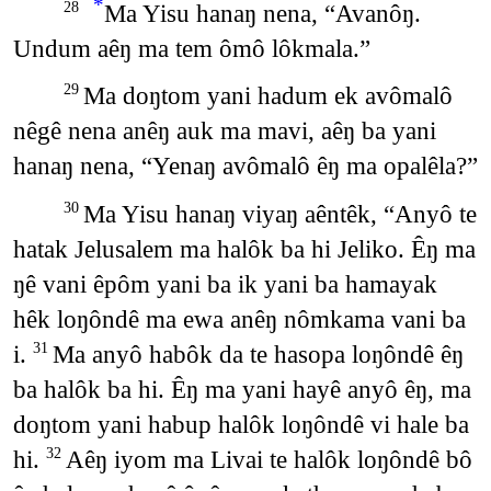
*
Ma Yisu hanaŋ nena, “Avanôŋ.
28
Undum aêŋ ma tem ômô lôkmala.”
Ma doŋtom yani hadum ek avômalô
29
nêgê nena anêŋ auk ma mavi, aêŋ ba yani
hanaŋ nena, “Yenaŋ avômalô êŋ ma opalêla?”
Ma Yisu hanaŋ viyaŋ aêntêk, “Anyô te
30
hatak Jelusalem ma halôk ba hi Jeliko. Êŋ ma
ŋê vani êpôm yani ba ik yani ba hamayak
hêk loŋôndê ma ewa anêŋ nômkama vani ba
i.
Ma anyô habôk da te hasopa loŋôndê êŋ
31
ba halôk ba hi. Êŋ ma yani hayê anyô êŋ, ma
doŋtom yani habup halôk loŋôndê vi hale ba
hi.
Aêŋ iyom ma Livai te halôk loŋôndê bô
32