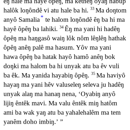
êŋ hale ma hayê ôpêŋ, ma ketheŋ oyaŋ habup
halôk loŋôndê vi atu hale ba hi.
Ma doŋtom
33
*
anyô Samalia
te halom loŋôndê êŋ ba hi ma
hayê ôpêŋ ba lahiki.
Êŋ ma yani hi hadêŋ
34
ôpêŋ ma haŋgasô waiŋ lôk nôm lêŋlêŋ hathak
ôpêŋ anêŋ palê ma hasum. Yôv ma yani
hawa ôpêŋ ba hatak hayô hamô anêŋ bok
doŋki ma halom ba hi unyak atu ba êv vuli
ba êk. Ma yanida hayabiŋ ôpêŋ.
Ma haviyô
35
hayaŋ ma yani hêv valuseleŋ seleva ju hadêŋ
unyak alaŋ ma hanaŋ nena, ‘Oyabiŋ anyô
lijiŋ êntêk mavi. Ma valu êntêk miŋ hatôm
ami ba wak yaŋ atu ba yahalehalêm ma tem
yanêm doho imbiŋ.’ ”