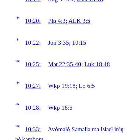
*
10:20:
Plp 4:3
;
ALK 3:5
*
10:22:
Jon 3:35
;
10:15
*
10:25:
Mat 22:35-40
;
Luk 18:18
*
10:27:
Wkp 19:18; Lo 6:5
*
10:28:
Wkp 18:5
*
10:33:
Avômalô Samalia ma Islael iniŋ
ŋê kambom.