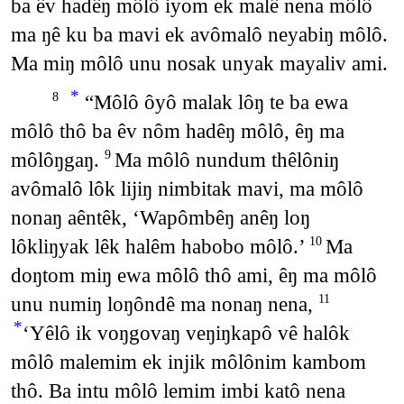
ba êv hadêŋ môlô iyom ek malê nena môlô
ma ŋê ku ba mavi ek avômalô neyabiŋ môlô.
Ma miŋ môlô unu nosak unyak mayaliv ami.
*
“Môlô ôyô malak lôŋ te ba ewa
8
môlô thô ba êv nôm hadêŋ môlô, êŋ ma
môlôŋgaŋ.
Ma môlô nundum thêlôniŋ
9
avômalô lôk lijiŋ nimbitak mavi, ma môlô
nonaŋ aêntêk, ‘Wapômbêŋ anêŋ loŋ
lôkliŋyak lêk halêm habobo môlô.’
Ma
10
doŋtom miŋ ewa môlô thô ami, êŋ ma môlô
unu numiŋ loŋôndê ma nonaŋ nena,
11
*
‘Yêlô ik voŋgovaŋ veŋiŋkapô vê halôk
môlô malemim ek injik môlônim kambom
thô. Ba intu môlô lemim imbi katô nena