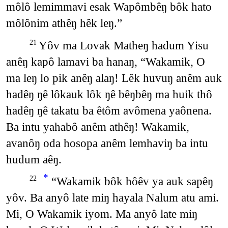
môlô lemimmavi esak Wapômbêŋ bôk hato
môlônim athêŋ hêk leŋ.”
Yôv ma Lovak Matheŋ hadum Yisu
21
anêŋ kapô lamavi ba hanaŋ, “Wakamik, O
ma leŋ lo pik anêŋ alaŋ! Lêk huvuŋ anêm auk
hadêŋ ŋê lôkauk lôk ŋê bêŋbêŋ ma huik thô
hadêŋ ŋê takatu ba êtôm avômena yaônena.
Ba intu yahabô anêm athêŋ! Wakamik,
avanôŋ oda hosopa anêm lemhaviŋ ba intu
hudum aêŋ.
*
“Wakamik bôk hôêv ya auk sapêŋ
22
yôv. Ba anyô late miŋ hayala Nalum atu ami.
Mi, O Wakamik iyom. Ma anyô late miŋ