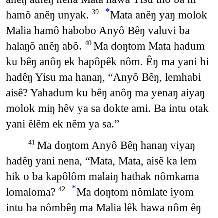
*
hamô anêŋ unyak.
Mata anêŋ yaŋ molok
39
Malia hamô habobo Anyô Bêŋ valuvi ba
halaŋô anêŋ abô.
Ma doŋtom Mata hadum
40
ku bêŋ anôŋ ek hapôpêk nôm. Êŋ ma yani hi
hadêŋ Yisu ma hanaŋ, “Anyô Bêŋ, lemhabi
aisê? Yahadum ku bêŋ anôŋ ma yenaŋ aiyaŋ
molok miŋ hêv ya sa dokte ami. Ba intu otak
yani êlêm ek nêm ya sa.”
Ma doŋtom Anyô Bêŋ hanaŋ viyaŋ
41
hadêŋ yani nena, “Mata, Mata, aisê ka lem
hik o ba kapôlôm malaiŋ hathak nômkama
*
lomaloma?
Ma doŋtom nômlate iyom
42
intu ba nômbêŋ ma Malia lêk hawa nôm êŋ