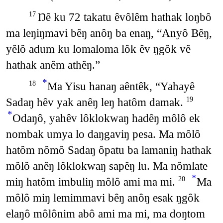
Ŋê ku 72 takatu êvôlêm hathak loŋbô
17
ma leŋiŋmavi bêŋ anôŋ ba enaŋ, “Anyô Bêŋ,
yêlô adum ku lomaloma lôk êv ŋgôk vê
hathak anêm athêŋ.”
*
Ma Yisu hanaŋ aêntêk, “Yahayê
18
Sadaŋ hêv yak anêŋ leŋ hatôm damak.
19
*
Odaŋô, yahêv lôklokwaŋ hadêŋ môlô ek
nombak umya lo daŋgaviŋ pesa. Ma môlô
hatôm nômô Sadaŋ ôpatu ba lamaniŋ hathak
môlô anêŋ lôklokwaŋ sapêŋ lu. Ma nômlate
*
miŋ hatôm imbuliŋ môlô ami ma mi.
Ma
20
môlô miŋ lemimmavi bêŋ anôŋ esak ŋgôk
elaŋô môlônim abô ami ma mi, ma doŋtom