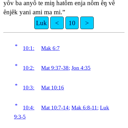
yôv ba anyô te miŋ hatôm enja nôm êŋ vê
ênjêk yani ami ma mi.”
Luk
<
10
>
*
10:1:
Mak 6:7
*
10:2:
Mat 9:37-38
;
Jon 4:35
*
10:3:
Mat 10:16
*
10:4:
Mat 10:7-14
;
Mak 6:8-11
;
Luk
9:3-5