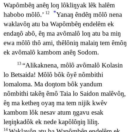
Wapômbêŋ anêŋ loŋ lôkliŋyak lêk halêm
*
habobo môlô.’
Yanaŋ êndêŋ môlô nena
12
waklavôŋ atu ba Wapômbêŋ endelêm ek
endaŋô abô, êŋ ma avômalô loŋ atu ba miŋ
ewa môlô thô ami, thêlôniŋ malaiŋ tem êmôŋ
ek avômalô kambom anêŋ Sodom.
“Alikaknena, môlô avômalô Kolasin
13
lo Betsaida! Môlô bôk ôyê nômbithi
lomaloma. Ma doŋtom bôk yandum
nômbithi takêŋ êmô Taia lo Saidon malêvôŋ,
êŋ ma ketheŋ oyaŋ ma tem nijik kwêv
kambom lôk nesav atum ŋgavu esak
leŋiŋkadôk ek nede kapôlôŋiŋ liliŋ.
Waklavôŋ atu ba Wapômbêŋ endelêm ek
14