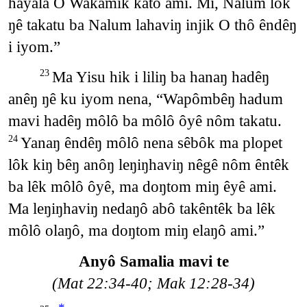
hayala O Wakamik katô ami. Mi, Nalum lôk
ŋê takatu ba Nalum lahaviŋ injik O thô êndêŋ
i iyom.”
Ma Yisu hik i liliŋ ba hanaŋ hadêŋ
23
anêŋ ŋê ku iyom nena, “Wapômbêŋ hadum
mavi hadêŋ môlô ba môlô ôyê nôm takatu.
Yanaŋ êndêŋ môlô nena sêbôk ma plopet
24
lôk kiŋ bêŋ anôŋ leŋiŋhaviŋ nêgê nôm êntêk
ba lêk môlô ôyê, ma doŋtom miŋ êyê ami.
Ma leŋiŋhaviŋ nedaŋô abô takêntêk ba lêk
môlô olaŋô, ma doŋtom miŋ elaŋô ami.”
Anyô Samalia mavi te
(Mat 22:34-40; Mak 12:28-34)