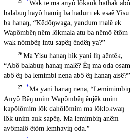
*
Wak te ma anyô lôkauk hathak abô
25
balabuŋ hayô hamiŋ ba hadum ek esaê Yisu
ba hanaŋ, “Kêdôŋwaga, yandum malê ek
Wapômbêŋ nêm lôkmala atu ba nêmô êtôm
wak nômbêŋ intu sapêŋ êndêŋ ya?”
Ma Yisu hanaŋ hik yani liŋ aêntêk,
26
“Abô balabuŋ hanaŋ malê? Êŋ ma oda osam
abô êŋ ba lemimbi nena abô êŋ hanaŋ aisê?”
*
Ma yani hanaŋ nena, “Lemimimbiŋ
27
Anyô Bêŋ unim Wapômbêŋ ênjêk unim
kapôlômim lôk dahôlômim ma lôklokwaŋ
lôk unim auk sapêŋ. Ma lemimbiŋ anêm
avômalô êtôm lemhaviŋ oda.”