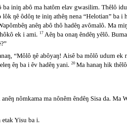
bô ba iniŋ abô ma hatôm elav gwasilim. Thêlô 
 lôk ŋê ôdôŋ te iniŋ athêŋ nena “Helotian” ba 
 Wapômbêŋ anêŋ abô thô hadêŋ avômalô. Ma mi
hôkô ek i ami.
Aêŋ ba onaŋ êndêŋ yêlô. Buma
17
ê?”
hanaŋ, “Môlô ŋê abôyaŋ! Aisê ba môlô udum ek
eleŋ êŋ ba i êv hadêŋ yani.
Ma hanaŋ hik thêlô
20
Sisa anêŋ nômkama ma nônêm êndêŋ Sisa da. M
etak Yisu ba i.