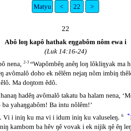
Matyu
<
22
>
22
Abô loŋ kapô hathak eŋgabôm nôm ewa i
(Luk 14:16-24)
bô nena,
“Wapômbêŋ anêŋ loŋ lôkliŋyak ma h
2-3
dêŋ avômalô doho ek nêlêm nejaŋ nôm imbiŋ th
hêlô. Ma doŋtom êdô.
 hanaŋ hadêŋ avômalô takatu ba halam nena, ‘
 ba yahaŋgabôm! Ba intu nôlêm!’
*
Vi i iniŋ ku ma vi i idum iniŋ ku valuseleŋ.
6
niŋ kambom ba hêv ŋê vovak i ek nijik ŋê êŋ le