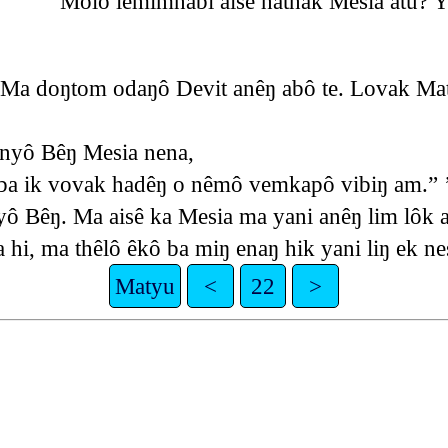
,
“Môlô lemimhabi aisê hathak Mesia atu? Y
 Ma doŋtom odaŋô Devit anêŋ abô te. Lovak Mat
nyô Bêŋ Mesia nena,
ba ik vovak hadêŋ o nêmô vemkapô vibiŋ am.” 
ô Bêŋ. Ma aisê ka Mesia ma yani anêŋ lim lôk
hi, ma thêlô êkô ba miŋ enaŋ hik yani liŋ ek ne
Matyu
<
22
>