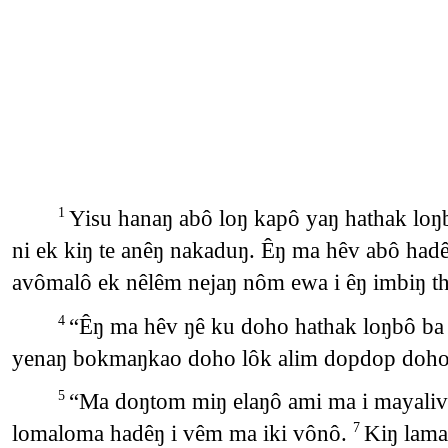
Yisu hanaŋ abô loŋ kapô yaŋ hathak loŋ
1
ni ek kiŋ te anêŋ nakaduŋ. Êŋ ma hêv abô ha
avômalô ek nêlêm nejaŋ nôm ewa i êŋ imbiŋ t
“Êŋ ma hêv ŋê ku doho hathak loŋbô ba
4
yenaŋ bokmaŋkao doho lôk alim dopdop doho
“Ma doŋtom miŋ elaŋô ami ma i mayaliv. 
5
lomaloma hadêŋ i vêm ma iki vônô.
Kiŋ lama
7