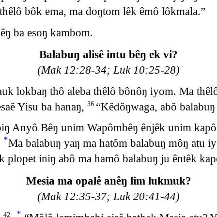
 thêlô bôk ema, ma doŋtom lêk êmô lôkmala.”
 êŋ ba esoŋ kambom.
Balabuŋ alisê intu bêŋ ek vi?
(Mak 12:28-34; Luk 10:25-28)
ŋ auk lokbaŋ thô aleba thêlô bônôŋ iyom. Ma thê
esaê Yisu ba hanaŋ,
“Kêdôŋwaga, abô balabuŋ a
36
biŋ Anyô Bêŋ unim Wapômbêŋ ênjêk unim kapô
*
Ma balabuŋ yaŋ ma hatôm balabuŋ môŋ atu i
k plopet iniŋ abô ma hamô balabuŋ ju êntêk kap
Mesia ma opalê anêŋ lim lukmuk?
(Mak 12:35-37; Luk 20:41-44)
*
42