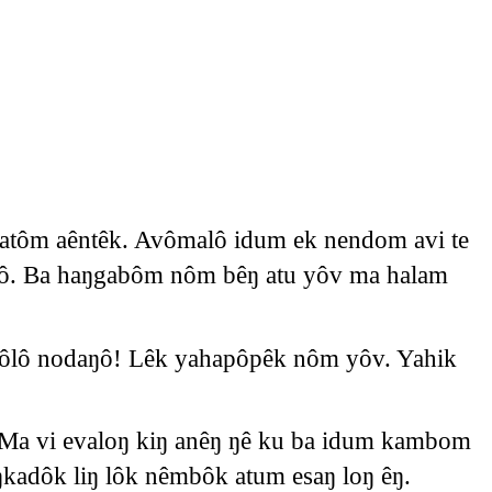
atôm aêntêk. Avômalô idum ek nendom avi te
êlô. Ba haŋgabôm nôm bêŋ atu yôv ma halam
Môlô nodaŋô! Lêk yahapôpêk nôm yôv. Yahik
Ma vi evaloŋ kiŋ anêŋ ŋê ku ba idum kambom
ŋkadôk liŋ lôk nêmbôk atum esaŋ loŋ êŋ.