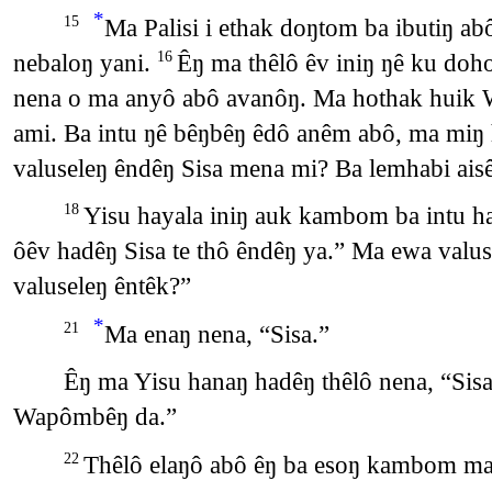
*
Ma Palisi i ethak doŋtom ba ibutiŋ a
15
nebaloŋ yani.
Êŋ ma thêlô êv iniŋ ŋê ku doho
16
nena o ma anyô abô avanôŋ. Ma hothak huik
ami. Ba intu ŋê bêŋbêŋ êdô anêm abô, ma miŋ 
valuseleŋ êndêŋ Sisa mena mi? Ba lemhabi ais
Yisu hayala iniŋ auk kambom ba intu 
18
ôêv hadêŋ Sisa te thô êndêŋ ya.” Ma ewa valus
valuseleŋ êntêk?”
*
Ma enaŋ nena, “Sisa.”
21
Êŋ ma Yisu hanaŋ hadêŋ thêlô nena, “
Wapômbêŋ da.”
Thêlô elaŋô abô êŋ ba esoŋ kambom ma 
22