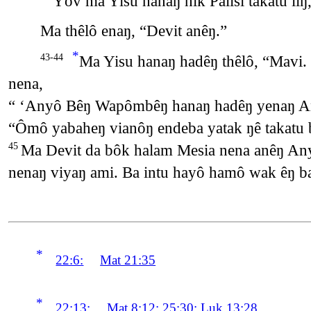
Yôv ma Yisu hanaŋ hik Palisi takatu liŋ
Ma thêlô enaŋ, “Devit anêŋ.”
*
Ma Yisu hanaŋ hadêŋ thêlô, “Mavi.
43-44
nena,
“ ‘Anyô Bêŋ Wapômbêŋ hanaŋ hadêŋ yenaŋ A
“Ômô yabaheŋ vianôŋ endeba yatak ŋê takatu 
Ma Devit da bôk halam Mesia nena anêŋ Any
45
nenaŋ viyaŋ ami. Ba intu hayô hamô wak êŋ ba 
*
22:6:
Mat 21:35
*
22:13:
Mat 8:12
;
25:30
;
Luk 13:28