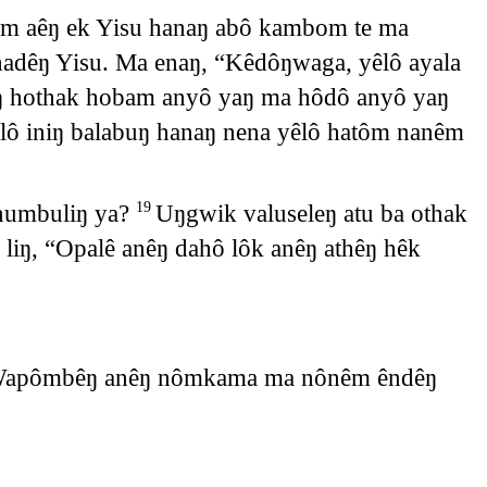
idum aêŋ ek Yisu hanaŋ abô kambom te ma
i hadêŋ Yisu. Ma enaŋ, “Kêdôŋwaga, yêlô ayala
ŋ hothak hobam anyô yaŋ ma hôdô anyô yaŋ
lô iniŋ balabuŋ hanaŋ nena yêlô hatôm nanêm
 numbuliŋ ya?
Uŋgwik valuseleŋ atu ba othak
19
 liŋ, “Opalê anêŋ dahô lôk anêŋ athêŋ hêk
a Wapômbêŋ anêŋ nômkama ma nônêm êndêŋ