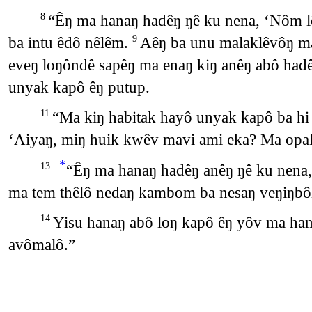
“Êŋ ma hanaŋ hadêŋ ŋê ku nena, ‘Nôm 
8
ba intu êdô nêlêm.
Aêŋ ba unu malaklêvôŋ ma
9
eveŋ loŋôndê sapêŋ ma enaŋ kiŋ anêŋ abô had
unyak kapô êŋ putup.
“Ma kiŋ habitak hayô unyak kapô ba hi
11
‘Aiyaŋ, miŋ huik kwêv mavi ami eka? Ma opa
*
“Êŋ ma hanaŋ hadêŋ anêŋ ŋê ku nena,
13
ma tem thêlô nedaŋ kambom ba nesaŋ veŋiŋbôl
Yisu hanaŋ abô loŋ kapô êŋ yôv ma ha
14
avômalô.”