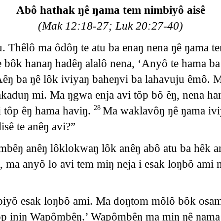
Abô hathak ŋê ŋama tem nimbiyô aisê
(Mak 12:18-27; Luk 20:27-40)
. Thêlô ma ôdôŋ te atu ba enaŋ nena ŋê ŋama te
ôk hanaŋ hadêŋ alalô nena, ‘Anyô te hama ba n
êŋ ba ŋê lôk iviyaŋ baheŋvi ba lahavuju êmô. 
kaduŋ mi. Ma ŋgwa enja avi tôp bô êŋ, nena ha
 tôp êŋ hama haviŋ.
Ma waklavôŋ ŋê ŋama iviy
28
isê te anêŋ avi?”
êŋ anêŋ lôklokwaŋ lôk anêŋ abô atu ba hêk an
 ma anyô lo avi tem miŋ neja i esak loŋbô ami
biyô esak loŋbô ami. Ma doŋtom môlô bôk osa
p iniŋ Wapômbêŋ.’ Wapômbêŋ ma miŋ ŋê ŋama 