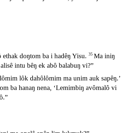
lô ethak doŋtom ba i hadêŋ Yisu.
Ma iniŋ
35
lisê intu bêŋ ek abô balabuŋ vi?”
lômim lôk dahôlômim ma unim auk sapêŋ.’
yom ba hanaŋ nena, ‘Lemimbiŋ avômalô vi
ô.”