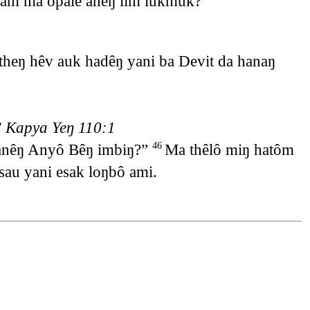
ani ma opalê anêŋ lim lukmuk?”
heŋ hêv auk hadêŋ yani ba Devit da hanaŋ
’
Kapya Yeŋ 110:1
 anêŋ Anyô Bêŋ imbiŋ?”
Ma thêlô miŋ hatôm
46
sau yani esak loŋbô ami.