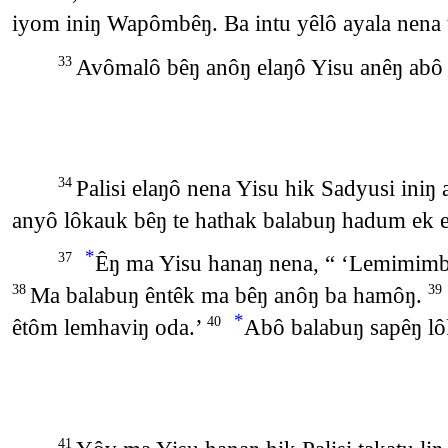
iyom iniŋ Wapômbêŋ. Ba intu yêlô ayala nena
Avômalô bêŋ anôŋ elaŋô Yisu anêŋ abô
33
Palisi elaŋô nena Yisu hik Sadyusi ini
34
anyô lôkauk bêŋ te hathak balabuŋ hadum ek 
*
Êŋ ma Yisu hanaŋ nena, “ ‘Lemimim
37
Ma balabuŋ êntêk ma bêŋ anôŋ ba hamôŋ.
38
39
*
êtôm lemhaviŋ oda.’
Abô balabuŋ sapêŋ lô
40
41