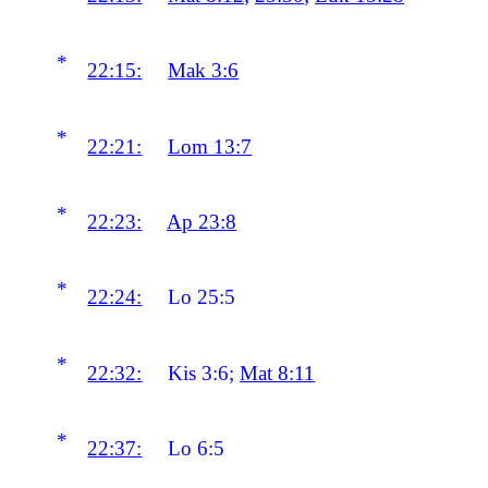
*
22:15:
Mak 3:6
*
22:21:
Lom 13:7
*
22:23:
Ap 23:8
*
22:24:
Lo 25:5
*
22:32:
Kis 3:6;
Mat 8:11
*
22:37:
Lo 6:5