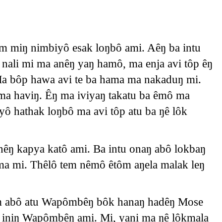
m miŋ nimbiyô esak loŋbô ami. Aêŋ ba intu
ali mi ma anêŋ yaŋ hamô, ma enja avi tôp êŋ
Ma bôp hawa avi te ba hama ma nakaduŋ mi.
ma haviŋ. Êŋ ma iviyaŋ takatu ba êmô ma
ô hathak loŋbô ma avi tôp atu ba ŋê lôk
êŋ kapya katô ami. Ba intu onaŋ abô lokbaŋ
 ma mi. Thêlô tem nêmô êtôm aŋela malak leŋ
m abô atu Wapômbêŋ bôk hanaŋ hadêŋ Mose
iniŋ Wapômbêŋ ami. Mi, yani ma ŋê lôkmala