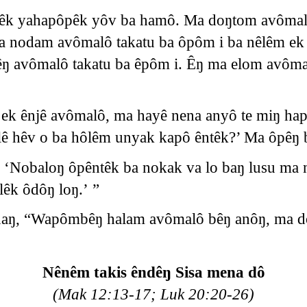
lêk yahapôpêk yôv ba hamô. Ma doŋtom avômal
 nodam avômalô takatu ba ôpôm i ba nêlêm ek 
êŋ avômalô takatu ba êpôm i. Êŋ ma elom avôm
 ek ênjê avômalô, ma hayê nena anyô te miŋ hap
lê hêv o ba hôlêm unyak kapô êntêk?’ Ma ôpêŋ
 ‘Nobaloŋ ôpêntêk ba nokak va lo baŋ lusu ma 
êk ôdôŋ loŋ.’ ”
naŋ, “Wapômbêŋ halam avômalô bêŋ anôŋ, ma do
Nênêm takis êndêŋ Sisa mena dô
(Mak 12:13-17; Luk 20:20-26)