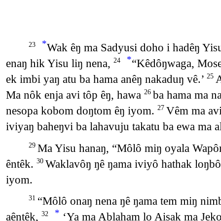
*
Wak êŋ ma Sadyusi doho i hadêŋ Yisu
23
*
enaŋ hik Yisu liŋ nena,
“Kêdôŋwaga, Mose b
24
ek imbi yaŋ atu ba hama anêŋ nakaduŋ vê.’
A
25
Ma nôk enja avi tôp êŋ, hawa
ba hama ma na
26
nesopa kobom doŋtom êŋ iyom.
Vêm ma avi
27
iviyaŋ baheŋvi ba lahavuju takatu ba ewa ma al
Ma Yisu hanaŋ, “Môlô miŋ oyala Wapômb
29
êntêk.
Waklavôŋ ŋê ŋama iviyô hathak loŋbô,
30
iyom.
“Môlô onaŋ nena ŋê ŋama tem miŋ nim
31
*
aêntêk,
‘Ya ma Ablaham lo Aisak ma Jeko
32