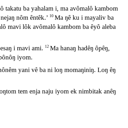
ô takatu ba yahalam i, ma avômalô kambom
nejaŋ nôm êntêk.’
Ma ŋê ku i mayaliv ba
10
alô mavi lôk avômalô kambom ba êyô aleba
esaŋ i mavi ami.
Ma hanaŋ hadêŋ ôpêŋ,
12
 bônôŋ iyom.
nônêm yani vê ba ni loŋ momaŋiniŋ. Loŋ êŋ
ŋtom tem enja naju iyom ek nimbitak anêŋ