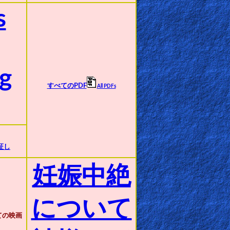
s
g
すべてのPDF
All PDFs
証し
妊娠中絶
について
ての映画