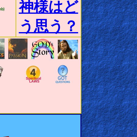
神様はど
b)
う思う？