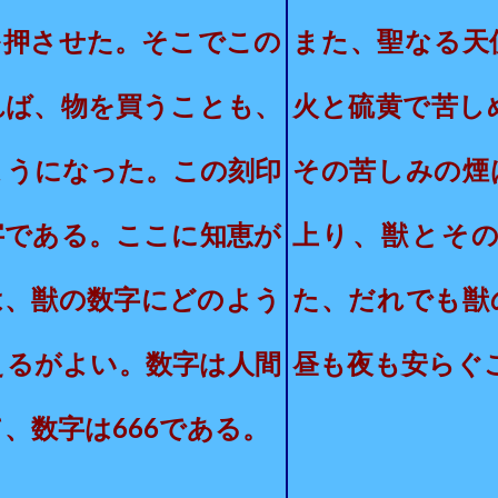
を押させた。そこでこの
また、聖なる天
れば、物を買うことも、
火と硫黄で苦し
ようになった。
この刻印
その苦しみの煙
字である。ここに知恵が
上り、獣とそ
は、獣の数字にどのよう
た、
だれでも獣
えるがよい。数字は人間
昼も夜も安らぐ
、数字は666である。