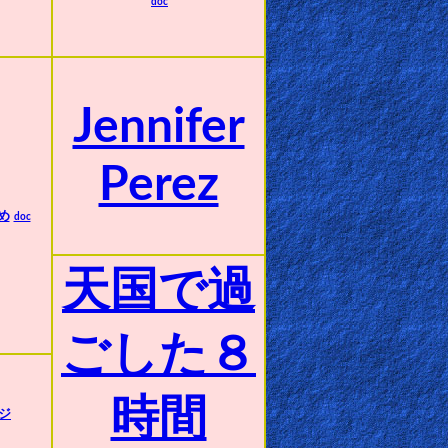
doc
Jennifer
Perez
め
doc
天国で過
ごした８
時間
ジ