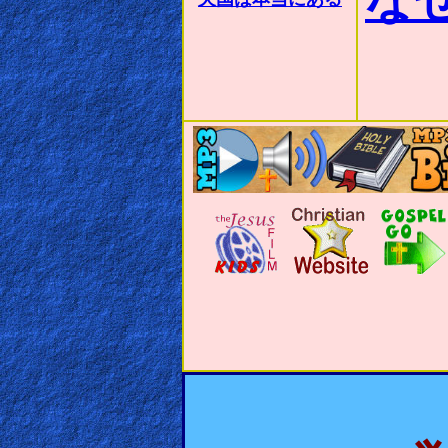
な
天国は本当にある
🎞
Kids
Videos
🎞
Worship
Music
🎞
Vids
for
New
Believers