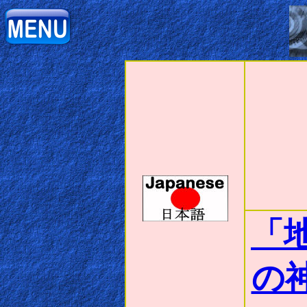
Home:
Mobile
Home: Original Style
ðŸ”
Search
Site
「
🎞
Christian
の
Netflix