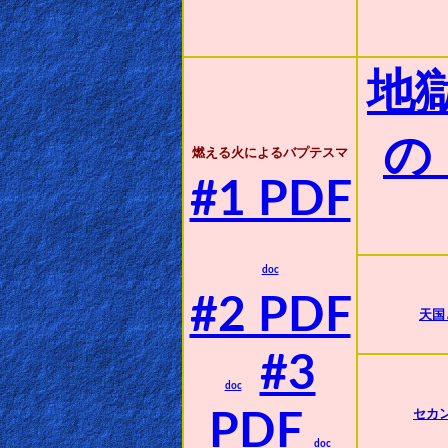
🎞
Jewish
地
Stories
🎞
の
燃える火によるバプテスマ
X-
#1 PDF
Witch
🎞
doc
X-
#2 PDF
天国
Muslim
#3
MP3
doc
Bible
PDF
セカン
doc