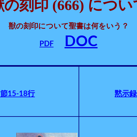
(666)
獣の刻印
につい
獣の刻印について聖書は何をいう？
DOC
PDF
3節15-18行
黙示録