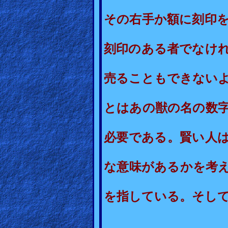
Other
その右手か額に刻印
Languages
刻印のある者でなけ
Contact/Feedback/Donate
売ることもできない
Follow
とはあの獣の名の数
us
Social
必要である。賢い人
Media
な意味があるかを考
PDF
Books
を指している。そして
Random
Video