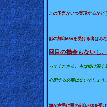
Ask
この予言がいつ実現するかど
AI
Bible
Questions
獣の刻印666を受ける者はみ
Something
Funny...
回目の機会もないし
2nd
ってくださる。主は情け深く
Page,
Older
心配する必要はないでしょう
Material
×
666
額か右手に獣の刻印
を受け