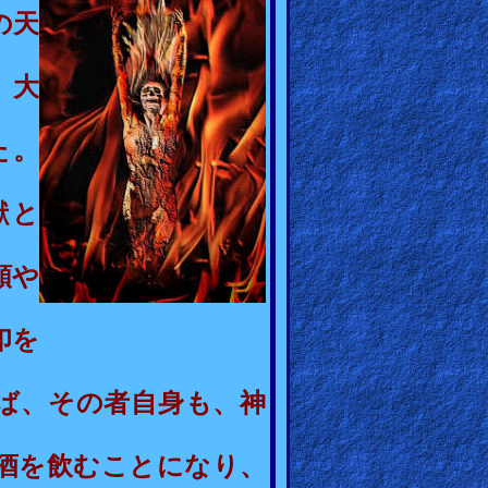
の天
、大
た。
獣と
額や
印を
ば、その者自身も、
神
酒
を飲むことになり、