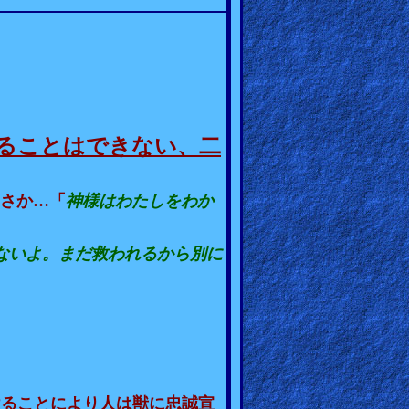
ることはできない、二
…
さか
「
神様はわたしをわか
ないよ。まだ救われるから別に
けることにより人は獣に忠誠宣