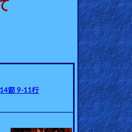
て
14節
9-11行