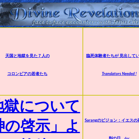
天国と地獄を見た７人の
臨死体験者たちが 見出して
コロンビアの若者たち
Translators Needed !
地獄について
Sarangのビジョン：イエス
神の啓示」よ
判の日
doc