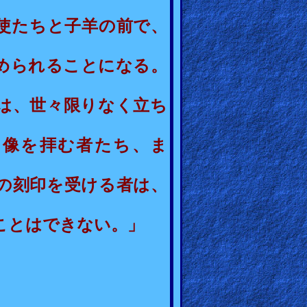
使たちと子羊の前で、
められることになる。
は、世々限りなく立ち
の像を拝む者たち、ま
の刻印を受ける者
は、
ことはできない。」