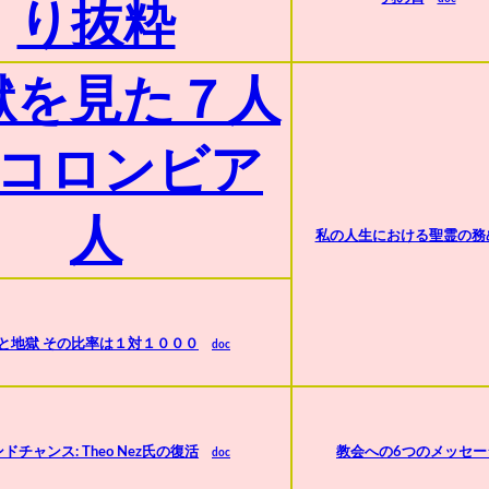
り抜粋
獄を見た７人
 コロンビア
人
私の人生における聖霊の務
と地獄 その比率は１対１０００
doc
ドチャンス: Theo Nez氏の復活
教会への6つのメッセー
doc