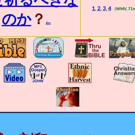
ぜ祈るべきな
1
,
2
,
3
,
4
(WMV, 71m
のか
？
doc