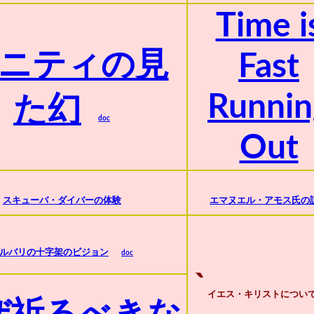
Time i
ニティの見
Fast
Runnin
た幻
doc
Out
スキューバ・ダイバーの体験
エマヌエル・アモス氏の
ルバリの十字架のビジョン
doc
`
イエス・キリストについ