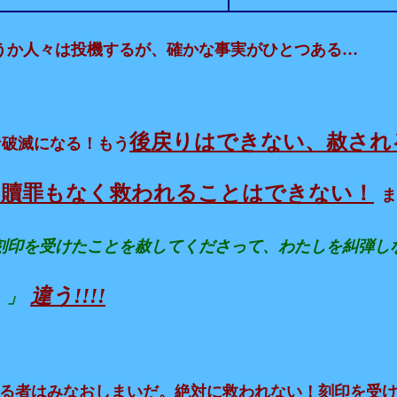
…
うか人々は投機するが、確かな事実がひとつある
後戻りはできない、赦され
な
破滅
になる！もう
、贖罪もなく救われることはできない！
ま
刻印を受けたことを赦してくださって、わたしを糾弾し
!!!!
違う
。」
る者はみなおしまいだ。絶対に救われない！刻印を受