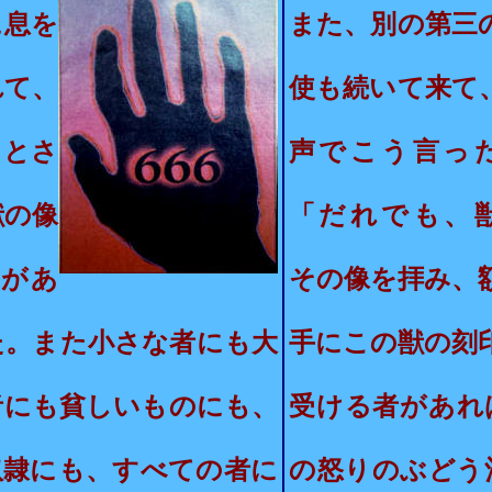
に息を
また、別の第三
れて、
使も続いて来て
ことさ
声でこう言っ
獣の像
「だれでも、
があ
その像を拝み、
た。また小さな者にも大
手にこの獣の刻
者にも貧しいものにも、
受ける者があれ
奴隷にも、
すべての者に
の怒りのぶどう