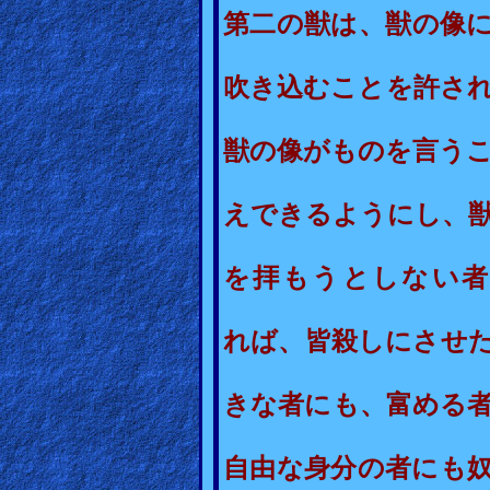
第二の獣は、獣の像
Revelations
吹き込むことを許さ
Testimonies
獣の像がものを言う
Evangelism
えできるようにし、
Documentaries
を拝もうとしない者
れば、皆殺しにさせ
Islam
きな者にも、富める
Other
自由な身分の者にも