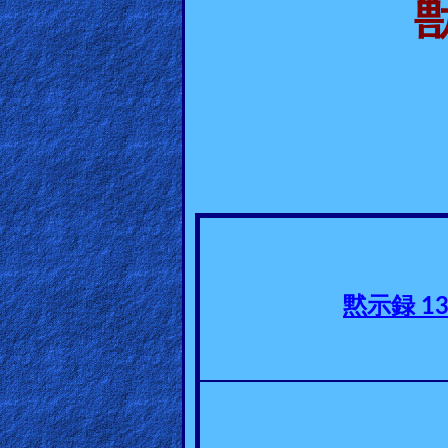
Heaven
Hell
Prayer
Bible/Study
黙示録
1
Jesus
Warfare