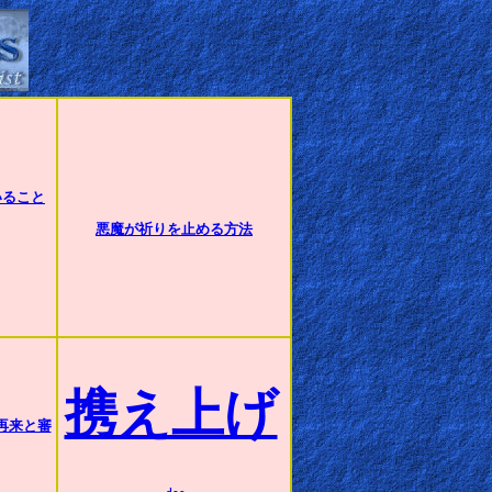
いること
悪魔が祈りを止める方法
携え上げ
の再来と審