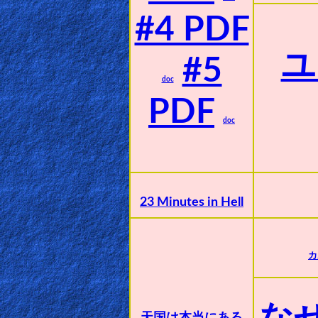
🎞
#4 PDF
Bible
Movies
ユ
#5
doc
🎞
PDF
Gospel
doc
Videos
🎞
Godly
23 Minutes in Hell
Movies
🎞
カ
CBN
Videos