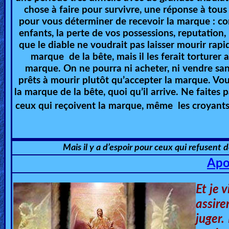
chose à faire pour survivre, une réponse à tous
🎞
pour vous déterminer de recevoir la marque : com
enfants, la perte de vos possessions, reputation,
Kids
que le diable ne voudrait pas laisser mourir rap
Videos
marque de la bête, mais il les ferait torturer
marque. On ne pourra ni acheter, ni vendre sa
🎞
prêts à mourir plutôt qu’accepter la marque. Vous
la marque de la bête, quoi qu’il arrive. Ne faites
Worship
ceux qui reçoivent la marque, même les croyant
Music
🎞
Mais il y a d’espoir pour ceux qui refusent d
Vids
Apo
for
New
Et je 
Believers
assir
juger.