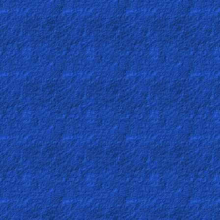
Other
Languages
Contact/Feedback/Donate
Follow
us
Social
Media
PDF
Books
Random
Video