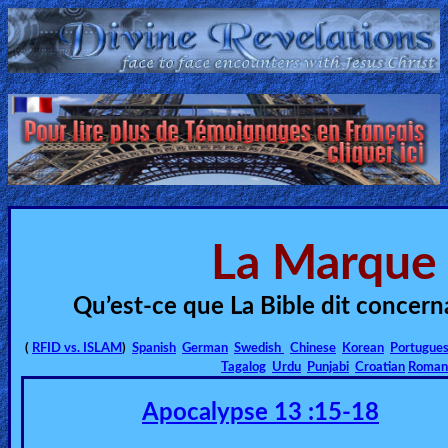
Home:
Mobile
Home: Original Style
ðŸ”
La Marque 
Search
Site
Qu’est-ce que La Bible dit concer
🎞
(
RFID vs. ISLAM
)
Spanish
German
Swedish
Chinese
Korean
Portugue
Tagalog
Urdu
Punjabi
Croatian
Roman
Christian
Apocalypse 13 :15-18
Netflix