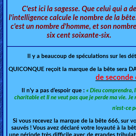
🎞
C'est ici la sagesse. Que celui qui a d
Bible
l'intelligence calcule le nombre de la bête
Movies
c'est un nombre d'homme, et son nombre
six cent soixante-six.
🎞
Gospel
Il y a beaucoup de spéculations sur les dé
Videos
QUICONQUE reçoit la marque de la bête sera 
🎞
de seconde c
Godly
Il n’y a pas d’espoir que :
«
Dieu comprendra, Il
Movies
charitable et Il ne veut pas que je perde ma vie. Je
n’est-ce p
🎞
CBN
Si vous recevez la marque de la bête 666, sur vo
sauvés ! Vous avez déclaré votre loyauté à la bêt
Videos
une période très difficile avec de grandes tribul