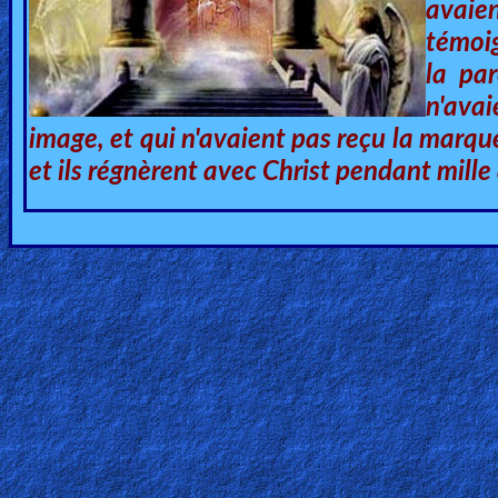
avaie
Heaven
témoi
la pa
n'avai
Hell
image, et qui n'avaient pas reçu la marque s
et ils régnèrent avec Christ pendant mille
Prayer
Bible/Study
Jesus
Warfare