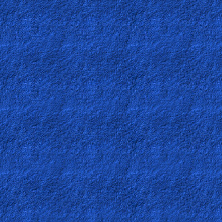
Ask
AI
Bible
Questions
Something
Funny...
2nd
Page,
Older
Material
×