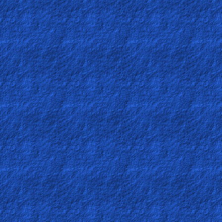
Revelations
Testimonies
Evangelism
Documentaries
Islam
Other