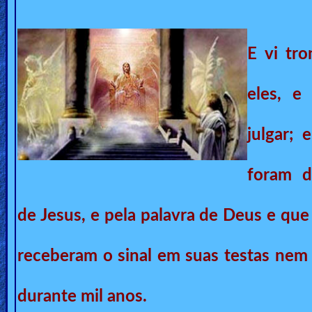
Ask
AI
E vi tr
Bible
Questions
eles, e
Something
julgar;
Funny...
foram d
2nd
Page,
de Jesus, e pela palavra de Deus e qu
Older
Material
receberam o sinal em suas testas nem
×
durante mil anos.