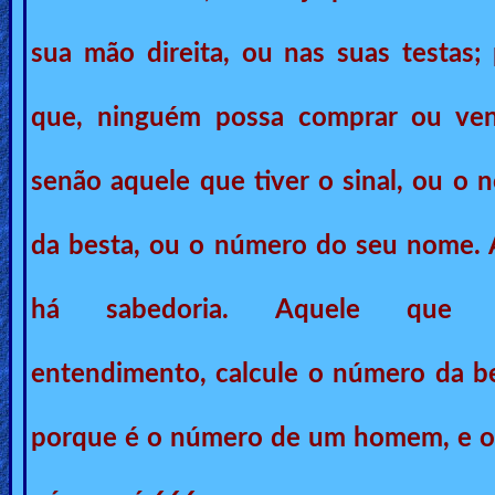
🎞
sua mão direita, ou nas suas testas; 
Kids
Videos
que, ninguém possa comprar ou ven
🎞
senão aquele que tiver o sinal
, ou o 
Worship
Music
da besta, ou o número do seu nome. 
🎞
há sabedoria. Aquele que 
Vids
for
entendimento, calcule o número da be
New
porque é o número de um homem, e o
Believers