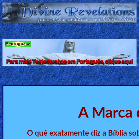
Home:
Mobile
Home: Original Style
ðŸ”
Search
Site
🎞
A Marca 
Christian
Netflix
O quê exatamente diz a Bíblia so