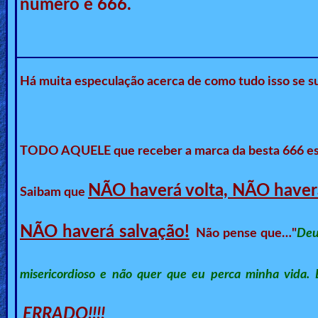
número é 666.
Heaven
Hell
Há muita especulação acerca de como tudo isso se 
Prayer
TODO AQUELE que receber a marca da besta 666
Bible/Study
NÃO haverá volta, NÃO have
Saibam que
NÃO haverá salvação!
Jesus
Não pense que…"
Deu
misericordioso e não quer que eu perca minha vida. E
Warfare
ERRADO!!!!