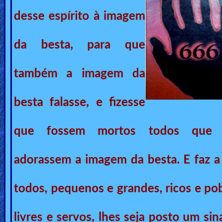
🎞
desse espírito à imagem
Bible
Movies
da besta, para que
🎞
também a imagem da
Gospel
Videos
besta falasse, e fizesse
🎞
que fossem mortos todos que 
Godly
Movies
adorassem a imagem da besta. E faz a
🎞
todos, pequenos e grandes, ricos e po
CBN
Videos
livres e servos, lhes
seja posto um sin