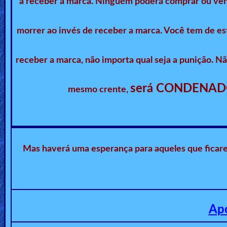
a receber a marca. Ninguém poderá comprar ou ven
Other
Languages
morrer ao invés de receber a marca. Você tem de e
receber a marca, não importa qual seja a punição. Nã
Contact/Feedback/Donate
será CONDENADO à
mesmo crente,
Follow
us
Social
Media
Mas haverá uma esperança para aqueles que ficare
PDF
Books
Apo
Random
Video