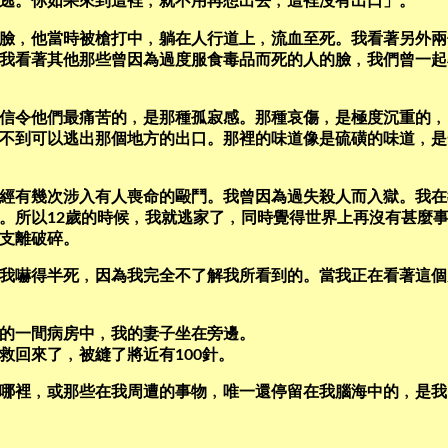
逃。你如果來到這裡﹐就不用再想出去﹐這裡沒有出口」。
臉﹐他當時被槍打中﹐躺在人行道上﹐流血至死。我看著另外兩
我看著其他那些曾因為過度服食毒品而死的人的臉﹐我們曾一起
信令他們最痛苦的﹐是那種孤寂感。那種哀傷﹐是極度沉重的﹐
不到可以逃出那個地方的出口。那裡的味道像是硫磺的味道﹐是
經有幾次涉入有人喪命的毆鬥。我曾因為過失殺人而入獄。我在
。所以12歲的時候﹐我就逃家了﹐同時覺得世界上再沒有甚麼
支離破碎。
我嚇得半死﹐因為我完全不了解我所看到的。當我正在看著這個
的一間病房中﹐我的妻子坐在旁邊。
救回來了﹐被縫了將近有100針。
哪裡﹐或那些在我周遭的事物﹐唯一還停留在我腦海中的﹐是我