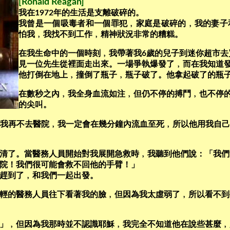
[Ronald Reagan]
我在1972年的生活是支離破碎的。
我曾是一個吸毒者和一個罪犯﹐家庭是破碎的﹐我的妻子
怕我﹐我找不到工作﹐精神狀況非常的糟糕。
在我生命中的一個時刻﹐我帶著我6歲的兒子到迷你超市去
見一位先生從裡面走出來。一場爭執爆發了﹐而在我知道
他打倒在地上﹐撞倒了瓶子﹐瓶子破了。他拿起破了的瓶
在數秒之內﹐我全身血流如注﹐但仍不停的搏鬥﹐也不停
的尖叫。
如果我再不去醫院﹐我一定會在幾分鐘內流血至死﹐所以他用我自
清了。當醫務人員開始對我展開急救時﹐我聽到他們說：「我們
院！我們很可能會救不回他的手臂！」
趕到了﹐和我們一起出發。
輕的醫務人員往下看著我的臉﹐但因為我太虛弱了﹐所以看不到
」﹐但因為我那時並不認識耶穌﹐我完全不知道他在說些甚麼﹐