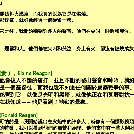
」
開始起火燃燒﹐而我真的以為它是在燃燒。
那煙霧﹐就好像經過一個隧道一樣。
來之後﹐我開始聽到許多人的聲音。他們在尖叫、呻吟和哭泣。
、煙霧和人。他們都在尖叫和哭泣﹐身上有火﹐卻沒有被燒成灰
[妻子，Elaine Reagan]
他像被人不斷的痛打，並且不斷的發出聲音和呻吟﹐就
是一個基督徒﹐而我也還不知道任何關於屬靈戰爭的事
感覺到它。就像是光明和黑暗﹐就像他正在和甚麼對抗
在我知道 —— 他是看到了地獄的景象。
[Ronald Reagan]
可怕的是：我開始認出在火焰中的許多人﹐就像有一個攝影鏡頭
的特徵﹐我可以看到他們的痛苦和絕望。他們當中有一些人開始叫