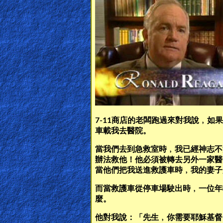
Revelations
Testimonies
Evangelism
7-11商店的老闆跑過來對我說﹐
Documentaries
車載我去醫院。
當我們去到急救室時﹐我已經神志不
辦法救他！他必須被轉去另外一家醫
Islam
當他們把我送進救護車時﹐我的妻子
而當救護車從停車場駛出時﹐一位年
Other
麼。
他對我說：「先生﹐你需要耶穌基督