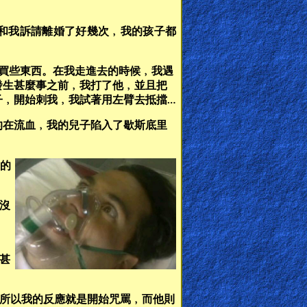
和我訴請離婚了好幾次﹐我的孩子都
買些東西。在我走進去的時候﹐我遇
發生甚麼事之前﹐我打了他﹐並且把
子﹐開始刺我﹐我試著用左臂去抵擋…
的在流血﹐我的兒子陷入了歇斯底里
己的
沒
甚
所以我的反應就是開始咒罵﹐而他則