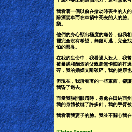
千萬不要來到這個地方﹐這裡無處可
我看著一個以前在搶劫時喪生的人的
Ask
醉酒駕車而在車禍中死去的人的臉。
AI
樂。
Bible
他們的身心顯出極度的痛苦﹐但我相
Questions
裡完全沒有希望﹐無處可逃﹐完全找
怕的惡臭。
Something
在我的生命中﹐我看過人殺人﹐我曾
Funny...
被暴躁和酗酒的父親毫無憐憫的打過
碎﹐我的婚姻支離破碎﹐我的健康也
2nd
但現在﹐我所看著的一些東西﹐卻讓
Page,
我昏了過去。
Older
而當我張開眼睛時﹐身處在田納西州
Material
我的身體被縫了許多針﹐我的手臂被
我看著我妻子的臉。我並不關心我在
×