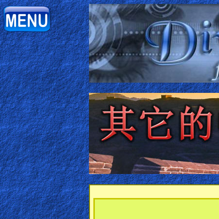
Home:
Mobile
Home: Original Style
ðŸ”
Search
Site
🎞
Christian
Netflix