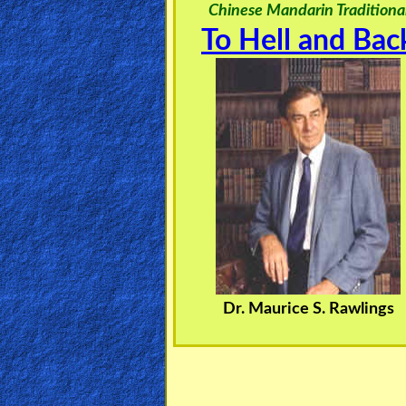
Chinese Mandarin Traditiona
🎞
To Hell and Bac
Jewish
Stories
🎞
X-
Witch
🎞
X-
Muslim
Dr. Maurice S. Rawlings
MP3
Bible