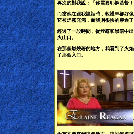
再次的對我說：「你需要耶穌基督！
Other
而當他在跟我說話時﹐救護車卻好像
Languages
它被煙霧充滿﹐而我則很快的穿過了
經過了一段時間﹐從煙霧和黑暗中出
火山口。
Contact/Feedback/Donate
在那個燃燒著的地方﹐我看到了火焰
了那個入口。
Follow
us
Social
Media
PDF
Books
Random
Video