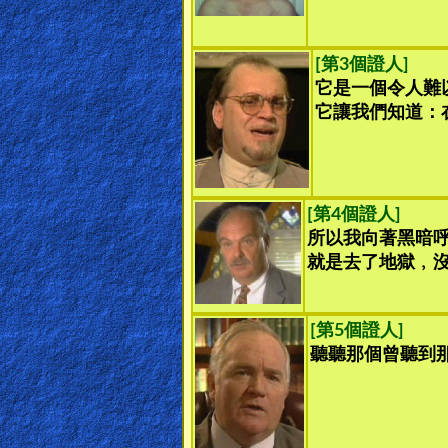
🎞
[第3個證人]
Kids
它是一個令人難
Videos
它讓我們知道：
🎞
Worship
Music
[第4個證人]
所以我向著黑暗
就是去了地獄﹐
🎞
Vids
[第5個證人]
for
聽聽那個曾聽到
New
Believers