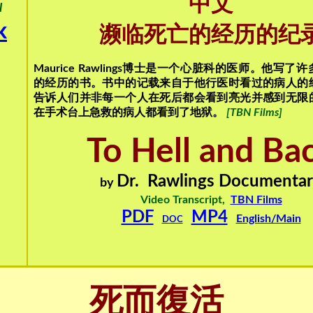
中文
l
k
濒临死亡的经历的纪
Maurice Rawlings博士是一个心脏科的医师。他写
的经历的书。书中的记载来自于他行医时看过的病人的
告诉人们并非每一个人在死后都会看到亮光并感到无限
在手术台上急救的病人都看到了地狱。
[TBN Films]
To Hell and Ba
Dr. Rawlings Documenta
by
Video Transcript,
TBN Films
PDF
MP4
English/Main
DOC
死而復活