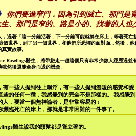
》
你們要進窄門．因為引到滅亡、那門是
永生、那門是窄的、路是小的、找著的人也
人﹐過著「這一分鐘活著﹐下一分鐘可能就躺在床上﹐等著死亡
這個世界﹐到了另一個世界﹐和他們所恐懼的面對面… 然後﹐
的真實故事。
ice Rawlings醫生﹐將帶您走一趟這個只有非常少數人經歷
地獄然後還能全身而退的機會。
，有一些人提到往上飄浮，有一些人提到溫暖的感覺和愛
這些的任何一種﹐我感覺到的完全不是那樣的。 我感覺
的人﹐要當一個無神論者﹐是非常容易的﹔
你瀕臨死亡的床上﹐那就是非常困難的一件事了。
wlings醫生說我的頭髮都是聳立著的。