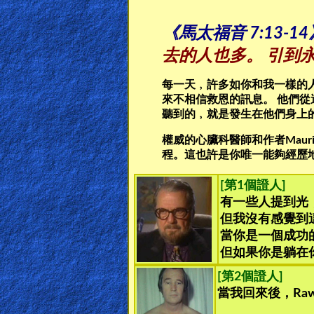
🎞
Bible
《馬太福音 7:13-14
Movies
去的人也多。 引到
🎞
每一天﹐許多如你和我一樣的
來不相信救恩的訊息。 他們從
Gospel
聽到的﹐就是發生在他們身上
Videos
權威的心臟科醫師和作者Maur
程。這也許是你唯一能夠經歷
🎞
[第1個證人]
Godly
有一些人提到光
Movies
但我沒有感覺到
當你是一個成功
🎞
但如果你是躺在
CBN
[第2個證人]
當我回來後，Ra
Videos