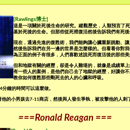
[Rawlings博士]
這是一項關於死後生命的研究。縱觀歷史﹐人類預言了死
基於死後的生命。但那些從死裡復活然後告訴我們有死後
現在﹐通過先進的復甦術﹐我們能夠讓心臟重新跳動、讓
然後告訴我們在另一邊的世界是怎麼樣的。但看看你對我
為正面的例子有很多﹐人們喜歡述說死而復活後的那些美
但和地獄有關的經歷﹐卻是令人難堪的﹐就像是成績單上
有一些人的案例﹐是他們自己去了地獄的經歷﹐好讓你不
教你如何復甦那些剛死去的人的心臟和呼吸。
4分鐘的時間可以這麼做。
子。他帶著他的小男孩去7-11商店﹐然後與人發生爭執﹐被攻擊他的人
===Ronald Reagan ===