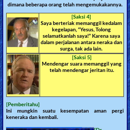
dimana beberapa orang telah mengemukakannya.
Heaven
[Saksi 4]
Saya berteriak memanggil kedalam
Hell
kegelapan, “Yesus, Tolong
selamatkanlah saya!” Karena saya
dalam perjalanan antara neraka dan
surga, tak ada lain.
Prayer
[Saksi 5]
Mendengar suara memanggil yang
telah mendengar jeritan itu.
Bible/Study
Jesus
[Pemberitahu]
Ini mungkin suatu kesempatan aman pergi
Warfare
keneraka dan kembali.