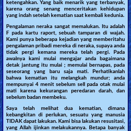
ketengahkan. Yang baik menarik yang terbanyak,
Other
karena orang senang menceritakan kehidupan
yang indah setelah kematian saat kembali kedunia.
Languages
Pengalaman neraka sangat memalukan. Itu adalah
F pada kartu raport, sebuah tamparan di wajah.
Contact/Feedback/Donate
Kami punya beberapa kejadian yang memberitahu
pengalaman pribadi mereka di neraka, supaya anda
tidak pergi kemana mereka telah pergi. Pada
awalnya kami mulai mengajar anda bagaimana
Follow
detak jantung itu mulai ; memulai bernapas, pada
us
seseorang yang baru saja mati. Perhatikanlah
Social
bahwa kematian itu melangkah mundur; anda
Media
mempunyai 4 menit sebelum sell pada otak mulai
mati karena kekurangan peredaran darah, dan
sebelum badan membeku.
PDF
Saya telah melihat dua kematian, dimana
Books
kebangkitan di perlukan, sesuatu yang manusia
Random
TIDAK dapat lakukan. Kami bisa lakukan resusitasi,
yang Allah ijinkan melakukannya. Betapa banyak
Video