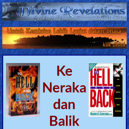
Home:
Mobile
Home: Original Style
ðŸ”
Ke
Search
Neraka
Site
🎞
dan
Christian
Balik
Netflix