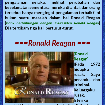
pengalaman neraka, melihat perubahan dan
keselamatan sementara mereka dilantai, dan orang
Ask
tersebut hanya mengingat pengalaman terbaik? Ini
AI
bukan suatu masalah dalam hal Ronald Reagan
(
)
tidak berhubungan dengan X-Presiden Ronald Reagan
Bible
Dia tertikam tiga kali berturut-turut.
Questions
===Ronald Reagan ===
Something
Funny...
[Ronald
Reagan]
2nd
IPada 1972
Page,
hidupku
Older
rusak. Saya
pecandu. dan
Material
kriminal.
Keluargaku
rusak.
×
Isteriku