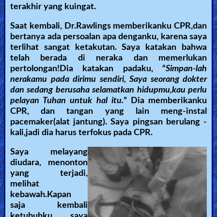
terakhir yang kuingat.
Saat kembali, Dr.Rawlings memberikanku CPR,dan
bertanya ada persoalan apa denganku, karena saya
terlihat sangat ketakutan. Saya katakan bahwa
telah berada di neraka dan memerlukan
pertolongan!Dia katakan padaku, “
Simpan-lah
nerakamu pada dirimu sendiri, Saya seorang dokter
dan sedang berusaha selamatkan hidupmu,kau perlu
pelayan Tuhan untuk hal itu.
” Dia memberikanku
CPR, dan tangan yang lain meng-instal
pacemaker(alat jantung). Saya pingsan berulang -
kali,jadi dia harus terfokus pada CPR.
Saya melayang
diudara, menonton
yang terjadi,
melihat
kebawah.Kapan
saja kembali
ketubuhku, saya