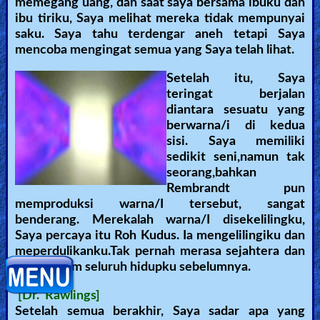
memegang uang, dan saat saya bersama ibuku dan
ibu tiriku, Saya melihat mereka tidak mempunyai
saku. Saya tahu terdengar aneh tetapi Saya
mencoba mengingat semua yang Saya telah lihat.
Setelah itu, Saya
teringat berjalan
diantara sesuatu yang
berwarna/i di kedua
sisi. Saya memiliki
sedikit seni,namun tak
seorang,bahkan
Rembrandt pun
memproduksi warna/I tersebut, sangat
benderang. Merekalah warna/I disekelilingku,
Saya percaya itu Roh Kudus. Ia mengelilingiku dan
meperdulikanku.Tak pernah merasa sejahtera dan
aman dalam seluruh hidupku sebelumnya.
[Dr. Rawlings]
Setelah semua berakhir, Saya sadar apa yang