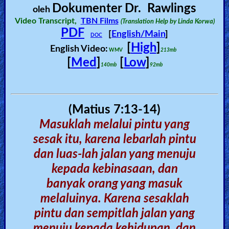
Dokumenter Dr. Rawlings
🎞
oleh
Video Transcript,
TBN Films
(Translation Help by Linda Korwa)
Jewish
PDF
[
English/Main
]
DOC
Stories
[
High
]
English Video:
WMV
213mb
[
Med
]
[
Low
]
140mb
92mb
🎞
X-
Witch
(Matius 7:13-14)
Masuklah melalui pintu yang
🎞
sesak itu, karena lebarlah pintu
X-
dan luas-lah jalan yang menuju
Muslim
kepada kebinasaan, dan
banyak orang yang masuk
MP3
melaluinya. Karena sesaklah
Bible
pintu dan sempitlah jalan yang
menuju kepada kehidupan, dan