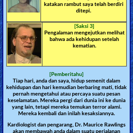
katakan rambut saya telah berdiri
🎞
ditepi.
Kids
[Saksi 3]
Videos
Pengalaman mengejutkan melihat
bahwa ada kehidupan setelah
🎞
kematian.
Worship
Music
[Pemberitahu]
🎞
Tiap hari, anda dan saya, hidup semenit dalam
kehidupan dan hari kemudian berbaring mati, tidak
Vids
pernah mengetahui atau percaya suatu pesan
for
keselamatan. Mereka pergi dari dunia ini ke dunia
yang lain, tetapi mereka temukan terror alami.
New
Mereka kembali dan inilah kesaksiannya.
Believers
Kardiologist dan pengarang, Dr. Maurice Rawlings
akan membawah anda dalam suatu perjalanan