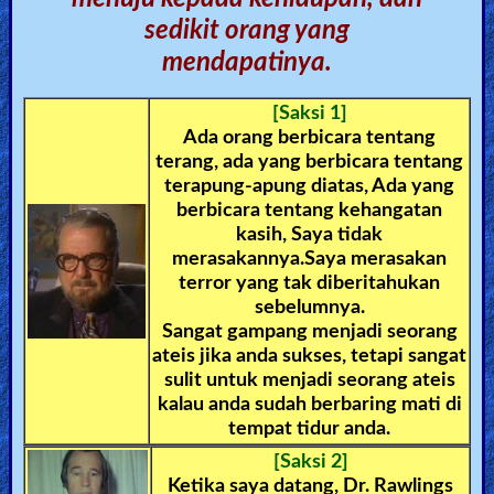
🎞
sedikit orang yang
Bible
mendapatinya.
Movies
[Saksi 1]
🎞
Ada orang berbicara tentang
terang, ada yang berbicara tentang
Gospel
terapung-apung diatas, Ada yang
Videos
berbicara tentang kehangatan
kasih, Saya tidak
merasakannya.Saya merasakan
🎞
terror yang tak diberitahukan
Godly
sebelumnya.
Sangat gampang menjadi seorang
Movies
ateis jika anda sukses, tetapi sangat
sulit untuk menjadi seorang ateis
🎞
kalau anda sudah berbaring mati di
tempat tidur anda.
CBN
[Saksi 2]
Videos
Ketika saya datang, Dr. Rawlings