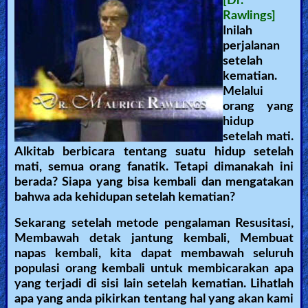
[Dr.
Rawlings]
Revelations
Inilah
perjalanan
setelah
Testimonies
kematian.
Melalui
orang yang
Evangelism
hidup
setelah mati.
Alkitab berbicara tentang suatu hidup setelah
mati, semua orang fanatik. Tetapi dimanakah ini
Documentaries
berada? Siapa yang bisa kembali dan mengatakan
bahwa ada kehidupan setelah kematian?
Sekarang setelah metode pengalaman Resusitasi,
Islam
Membawah detak jantung kembali, Membuat
napas kembali, kita dapat membawah seluruh
populasi orang kembali untuk membicarakan apa
Other
yang terjadi di sisi lain setelah kematian. Lihatlah
apa yang anda pikirkan tentang hal yang akan kami