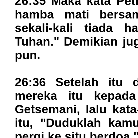
26:35 Maka kata Pet
hamba mati bersa
sekali-kali tiada 
Tuhan." Demikian jug
pun.
26:36 Setelah itu 
mereka itu kepad
Getsemani, lalu kat
itu, "Duduklah kamu
pergi ke situ berdoa.