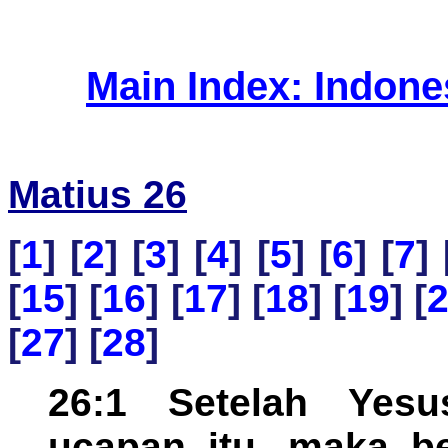
Main Index: Indon
Matius 26
[
1
] [
2
] [
3
] [
4
] [
5
] [
6
] [
7
] 
[
15
] [
16
] [
17
] [
18
] [
19
] [
[
27
] [
28
]
26:1 Setelah Yes
ucapan itu, maka be