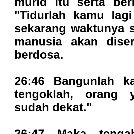
murid itu serta ber
"Tidurlah kamu lagi
sekarang waktunya 
manusia akan dise
berdosa.
26:46 Bangunlah ka
tengoklah, orang
sudah dekat."
26:47 Maka tengah