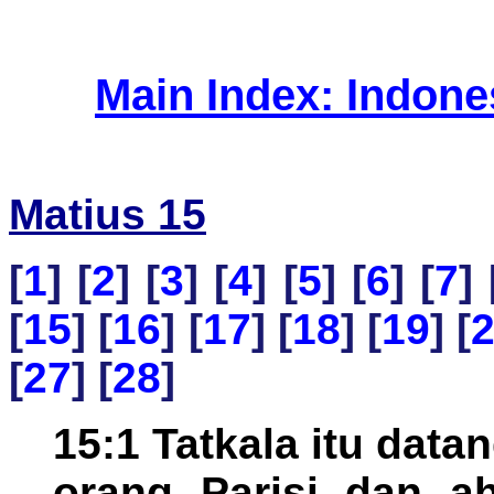
Main Index: Indon
Matius 15
[
1
] [
2
] [
3
] [
4
] [
5
] [
6
] [
7
] 
[
15
] [
16
] [
17
] [
18
] [
19
] [
[
27
] [
28
]
15:1 Tatkala itu dat
orang Parisi dan ah