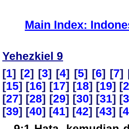
Main Index: Indon
Yehezkiel 9
[
1
] [
2
] [
3
] [
4
] [
5
] [
6
] [
7
] 
[
15
] [
16
] [
17
] [
18
] [
19
] [
[
27
] [
28
] [
29
] [
30
] [
31
] [
[
39
] [
40
] [
41
] [
42
] [
43
] [
4
9:1 Hata, kemudian d