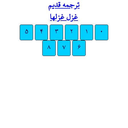
ترجمه قدیم
غزل غزلها
۵
۴
۳
۲
۱
۰
۸
۷
۶