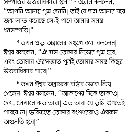
সম্পত্তির উত্তরাধিকারী হবে|”
অব্রাম বললেন,
3
“আপনি আমায় পুত্র দেননি| তাই যে দাস আমার ঘরে
জন্ম লাভ করেছে সে-ই পাবে আমার সমস্ত
ধনসম্পত্তি|”
তখন প্রভু অব্রামের সঙ্গে কথা বললেন|
4
ঈশ্বর বললেন, “ঐ দাস তোমার নিজের পুত্র হবে.
এবং তোমার ঔরসজাত পুত্রই তোমার সমস্ত কিছুর
উত্তরাধিকার পাবে|”
তখন ঈশ্বর অব্রামকে বাইরে ডেকে নিয়ে
5
গেলেন| ঈশ্বর বললেন, “আকাশের দিকে তাকাও|
দেখ, সেখানে কত তারা| এত তারা যে তুমি গুণতেই
পারবে না| ভবিষ্যতে তোমার বংশধররাও ঐরকম
অগুনতি হবে|”