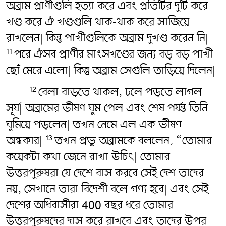
অব্রাম প্রাণীগুলি হত্যা করে এবং প্রতিটির দুটি করে
খণ্ড করে ঐ খণ্ডগুলি থাক-থাক করে সাজিয়ে
রাখলেন| কিন্তু পাখীগুলিকে অব্রাম দুখণ্ড করেন নি|
পরে ঐসব প্রাণীর মাংসখণ্ডের জন্য বড় বড় পাখী
11
ছোঁ মেরে এলো| কিন্তু অব্রাম সেগুলি তাড়িয়ে দিলেন|
বেলা বাড়তে থাকল, ঢলে পড়তে লাগল
12
সূর্য| অব্রামের ভীষণ ঘুম পেল এবং শেষ পর্যন্ত তিনি
ঘুমিয়ে পড়লেন| তখন নেমে এল এক ভীষণ
অন্ধকার|
তখন প্রভু অব্রামকে বললেন, “তোমার
13
কয়েকটা কথা জেনে রাখা উচিৎ‌| তোমার
উত্তরপুরুষরা যে দেশে বাস করবে সেই দেশ তাদের
নয়, সেখানে তারা বিদেশী বলে গণ্য হবে| এবং সেই
দেশের অধিবাসীরা 400 বছর ধরে তোমার
উত্তরপুরুষদের দাস করে রাখবে এবং তাদের উপর