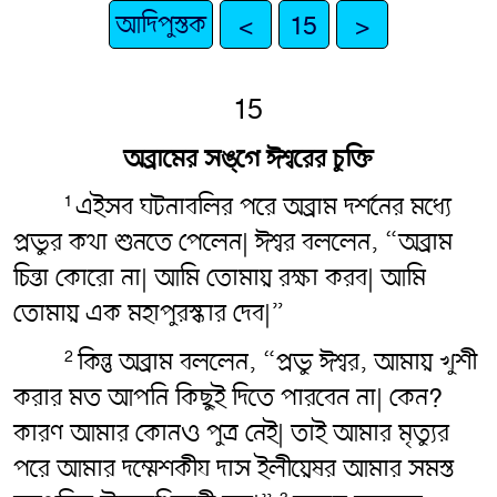
আদিপুস্তক
<
15
>
15
অব্রামের সঙ্গে ঈশ্বরের চুক্তি
এইসব ঘটনাবলির পরে অব্রাম দর্শনের মধ্যে
1
প্রভুর কথা শুনতে পেলেন| ঈশ্বর বললেন, “অব্রাম
চিন্তা কোরো না| আমি তোমায় রক্ষা করব| আমি
তোমায় এক মহাপুরস্কার দেব|”
কিন্তু অব্রাম বললেন, “প্রভু ঈশ্বর, আমায় খুশী
2
করার মত আপনি কিছুই দিতে পারবেন না| কেন?
কারণ আমার কোনও পুত্র নেই| তাই আমার মৃত্যুর
পরে আমার দম্মেশকীয দাস ইলীয়েষর আমার সমস্ত