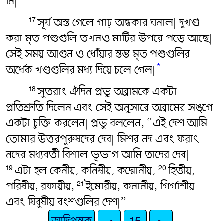
নি|”
সূর্য অস্ত গেলে গাঢ় অন্ধকার ঘনাল| দুখণ্ড
17
করা মৃত পশুগুলি তখনও মাটির উপরে পড়ে আছে|
সেই সময় আগুন ও ধোঁয়ার স্তম্ভ মৃত পশুগুলির
*
অর্ধেক খণ্ডগুলির মধ্য দিয়ে চলে গেল|
সুতরাং ঐদিন প্রভু অব্রামকে একটা
18
প্রতিশ্রুতি দিলেন এবং সেই অনুসারে অব্রামের সঙ্গে
একটা চুক্তি করলেন| প্রভু বললেন, “এই দেশ আমি
তোমার উত্তরপুরুষদের দেব| মিশর নদ এবং ফরাৎ
নদের মধ্যবর্তী বিশাল ভূভাগ আমি তাদের দেব|
এটা হল কেনীয়, কনিষীয়, কদ্মোনীয়,
হিত্তীয়,
19
20
পরিষীয়, রফায়ীয়,
ইমোরীয়, কনানীয়, গির্গাশীয়
21
এবং যিবুষীয় বংশগুলির দেশ|”
আদিপুস্তক
<
15
>