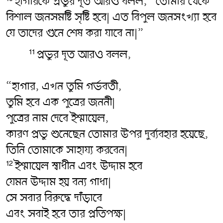
হাগারকে প্রভুর দূত আরও বলল, “তোমার থেকে
বিশাল জনসমষ্টি সৃষ্টি হবে| এত বিপুল জনসংখ্যা হবে
যে তাদের গুনে শেষ করা যাবে না|”
প্রভুর দূত আরও বলল,
11
“হাগার, এখন তুমি গর্ভবতী,
তুমি হবে এক পুত্রের জননী|
পুত্রের নাম দেবে ইশ্মায়েল,
কারণ প্রভু শুনেছেন তোমার উপর দুর্ব্যবহার হয়েছে,
তিনি তোমাকে সাহায্য করবেন|
ইশ্মায়েল স্বাধীন এবং উদ্দাম হবে
12
যেমন উদ্দাম হয় বন্য গাধা|
সে সবার বিরুদ্ধে দাঁড়াবে
এবং সবাই হবে তার প্রতিপক্ষ|