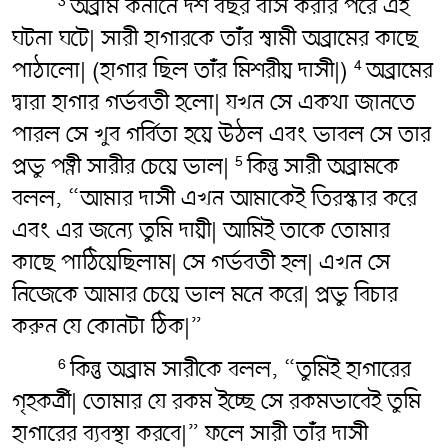
অব্রাম কনানে দশ বছর বাস করার পরে এই
3
ঘটনা ঘটে| সারী হাগারকে তাঁর স্বামী অব্রামের কাছে
পাঠালো| (হাগার ছিল তাঁর মিশরীয় দাসী|)
অব্রামের
4
দ্বারা হাগার গর্ভবতী হলো| যখন সে একথা জানতে
পারল সে খুব গর্বিতা হয়ে উঠল এবং ভাবল সে তার
প্রভু পত্নী সারীর চেয়ে ভাল|
কিন্তু সারী অব্রামকে
5
বলল, “আমার দাসী এখন আমাকেই তিরস্কার করে
এবং এর জন্যে তুমি দায়ী| আমিই তাকে তোমার
কাছে পাঠিয়েছিলাম| সে গর্ভবতী হল| এখন সে
নিজেকে আমার চেয়ে ভাল মনে করে| প্রভু বিচার
করুন যে কোনটা ঠিক|”
কিন্তু অব্রাম সারীকে বলল, “তুমিই হাগারের
6
গৃহকর্ত্রী| তোমার যে রকম ইচ্ছে সে রকমভাবেই তুমি
হাগারের ব্যবস্থা করবে|” ফলে সারী তাঁর দাসী