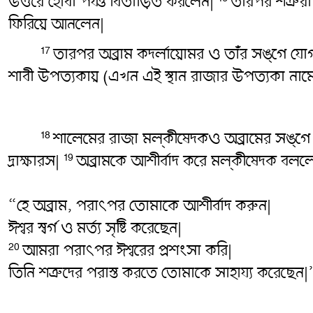
উত্তরে হোবা পর্যন্ত বিতাড়িত করলেন|
তারপর শত্রুরা
ফিরিয়ে আনলেন|
তারপর অব্রাম কদর্লায়োমর ও তাঁর সঙ্গে যো
17
শাবী উপত্যকায় (এখন এই স্থান রাজার উপত্যকা নাম
শালেমের রাজা মল্কীষেদকও অব্রামের সঙ্গে
18
দ্রাক্ষারস|
অব্রামকে আশীর্বাদ করে মল্কীষেদক বলল
19
“হে অব্রাম, পরাৎ‌‌পর তোমাকে আশীর্বাদ করুন|
ঈশ্বর স্বর্গ ও মর্ত্য সৃষ্টি করেছেন|
আমরা পরাৎ‌‌পর ঈশ্বরের প্রশংসা করি|
20
তিনি শত্রুদের পরাস্ত করতে তোমাকে সাহায্য করেছেন|