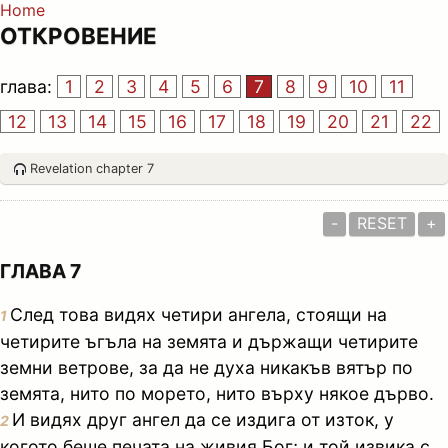
Home
ОТКРОВЕНИЕ
глава:
1
2
3
4
5
6
7
8
9
10
11
12
13
14
15
16
17
18
19
20
21
22
Revelation chapter 7
-
RESET
+
ГЛАВА 7
След това видях четири ангела, стоящи на
1
четирите ъгъла на земята и държащи четирите
земни ветрове, за да не духа никакъв вятър по
земята, нито по морето, нито върху някое дърво.
И видях друг ангел да се издига от изток, у
2
когото беше печата на живия Бог; и той извика с