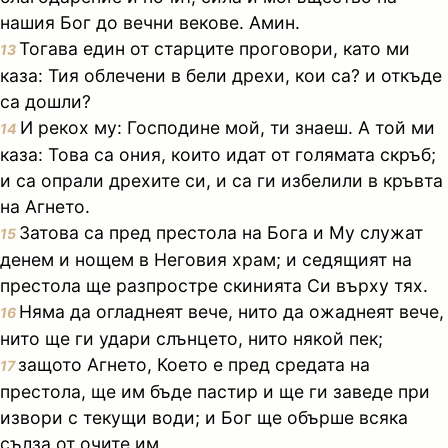
нашия Бог до вечни векове. Амин.
Тогава един от старците проговори, като ми
13
каза: Тия облечени в бели дрехи, кои са? и откъде
са дошли?
И рекох му: Господине мой, ти знаеш. А той ми
14
каза: Това са ония, които идат от голямата скръб;
и са опрали дрехите си, и са ги избелили в кръвта
на Агнето.
Затова са пред престола на Бога и Му служат
15
денем и нощем в Неговия храм; и седящият на
престола ще разпростре скинията Си върху тях.
Няма да огладнеят вече, нито да ожаднеят вече,
16
нито ще ги удари слънцето, нито някой пек;
защото Агнето, Което е пред средата на
17
престола, ще им бъде пастир и ще ги заведе при
извори с текущи води; и Бог ще обърше всяка
сълза от очите им.