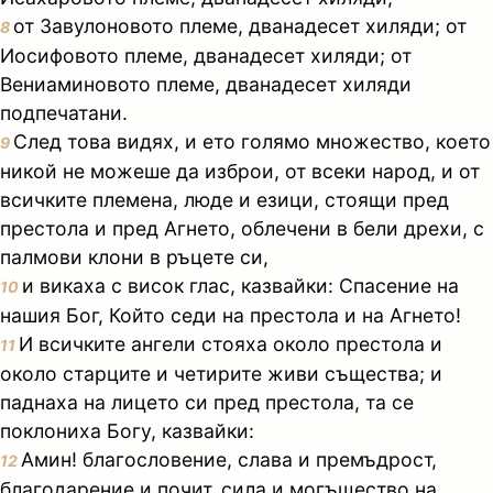
от Завулоновото племе, дванадесет хиляди; от
8
Иосифовото племе, дванадесет хиляди; от
Вениаминовото племе, дванадесет хиляди
подпечатани.
След това видях, и ето голямо множество, което
9
никой не можеше да изброи, от всеки народ, и от
всичките племена, люде и езици, стоящи пред
престола и пред Агнето, облечени в бели дрехи, с
палмови клони в ръцете си,
и викаха с висок глас, казвайки: Спасение на
10
нашия Бог, Който седи на престола и на Агнето!
И всичките ангели стояха около престола и
11
около старците и четирите живи същества; и
паднаха на лицето си пред престола, та се
поклониха Богу, казвайки:
Амин! благословение, слава и премъдрост,
12
благодарение и почит, сила и могъщество на