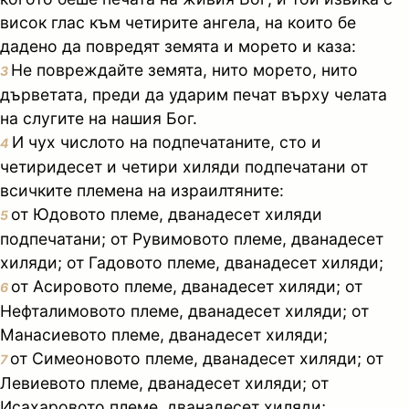
висок глас към четирите ангела, на които бе
дадено да повредят земята и морето и каза:
Не повреждайте земята, нито морето, нито
3
дърветата, преди да ударим печат върху челата
на слугите на нашия Бог.
И чух числото на подпечатаните, сто и
4
четиридесет и четири хиляди подпечатани от
всичките племена на израилтяните:
от Юдовото племе, дванадесет хиляди
5
подпечатани; от Рувимовото племе, дванадесет
хиляди; от Гадовото племе, дванадесет хиляди;
от Асировото племе, дванадесет хиляди; от
6
Нефталимовото племе, дванадесет хиляди; от
Манасиевото племе, дванадесет хиляди;
от Симеоновото племе, дванадесет хиляди; от
7
Левиевото племе, дванадесет хиляди; от
Исахаровото племе, дванадесет хиляди;