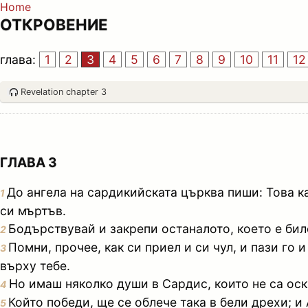
Home
ОТКРОВЕНИЕ
глава:
1
2
3
4
5
6
7
8
9
10
11
12
Revelation chapter 3
ГЛАВА 3
До ангела на сардикийската църква пиши: Това к
1
си мъртъв.
Бодърствувай и закрепи останалото, което е бил
2
Помни, прочее, как си приел и си чул, и пази го 
3
върху тебе.
Но имаш няколко души в Сардис, които не са оск
4
Който победи, ще се облече така в бели дрехи; и
5