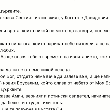
църквите.
казва Светият, истинският, у Когото е Давидовият 
рени врата, които никой не може да затвори, понеж
ката синагога, които наричат себе си юдеи, а не са
злюбих.
Аз ще опазя тебе от времето на изпитанието, коет
за да ти не отнеме никой венеца.
оя Бог; отгдето няма вече да излезе вън; и ще нап
ат} новия Ерусалим, който слиза от небето от Моя 
 църквите.
азва Амин, верният и истински свидетел, начинате
 да беше ти студен, или топъл.
, ще те повърна из устата Си.