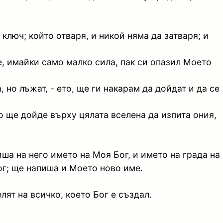
ключ; който отваря, и никой няма да затваря; и
е, имайки само малко сила, пак си опазил Моето
, но лъжат, - ето, ще ги накарам да дойдат и да се
о ще дойде върху цялата вселена да изпита ония,
иша на него името на Моя Бог, и името на града на
Бог; ще напиша и Моето ново име.
лят на всичко, което Бог е създал.