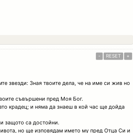
-
RESET
+
е звезди: Зная твоите дела, че на име си жив но
твоите съвършени пред Моя Бог.
като крадец; и няма да знаеш в кой час ще дойда
хи защото са достойни.
 живота, но ще изповядам името му пред Отца Си и