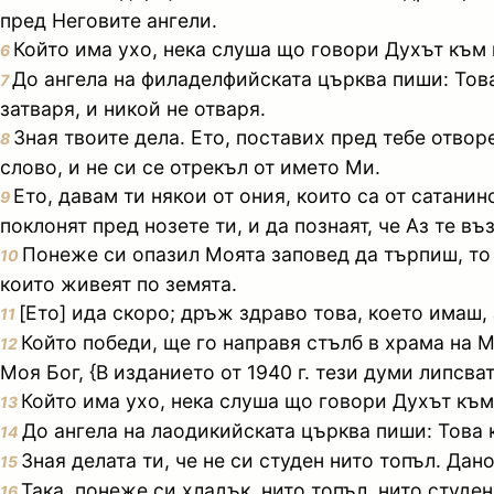
пред Неговите ангели.
Който има ухо, нека слуша що говори Духът към 
6
До ангела на филаделфийската църква пиши: Това 
7
затваря, и никой не отваря.
Зная твоите дела. Ето, поставих пред тебе отво
8
слово, и не си се отрекъл от името Ми.
Ето, давам ти някои от ония, които са от сатанинс
9
поклонят пред нозете ти, и да познаят, че Аз те въ
Понеже си опазил Моята заповед да търпиш, то 
10
които живеят по земята.
[Ето] ида скоро; дръж здраво това, което имаш, 
11
Който победи, ще го направя стълб в храма на М
12
Моя Бог, {В изданието от 1940 г. тези думи липсв
Който има ухо, нека слуша що говори Духът към
13
До ангела на лаодикийската църква пиши: Това к
14
Зная делата ти, че не си студен нито топъл. Дано
15
Така, понеже си хладък, нито топъл, нито студен
16