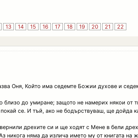
13
14
15
16
17
18
19
20
21
22
азва Оня, Който има седемте Божии духове и седемт
о близо до умиране; защото не намерих някои от 
и покай се. И тъй, ако не бодърствуваш, ще дойда 
вернили дрехите си и ще ходят с Мене в бели дре
 Аз никога няма да излича името му от книгата на