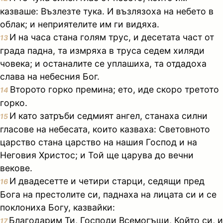
казваше: Възлезте тука. И възлязоха на небето в
облак; и неприятелите им ги видяха.
И на часа стана голям трус, и десетата част от
13
града падна, та измряха в труса седем хиляди
човека; и останалите се уплашиха, та отдадоха
слава на небесния Бог.
Второто горко премина; ето, иде скоро третото
14
горко.
И като затръби седмият ангел, станаха силни
15
гласове на небесата, които казваха: Световното
царство стана царство на нашия Господ и на
Неговия Христос; и Той ще царува до вечни
векове.
И двадесетте и четири старци, седящи пред
16
Бога на престолите си, паднаха на лицата си и се
поклониха Богу, казвайки:
Благодарим Ти, Господи Всемогъщи, Който си, и
17