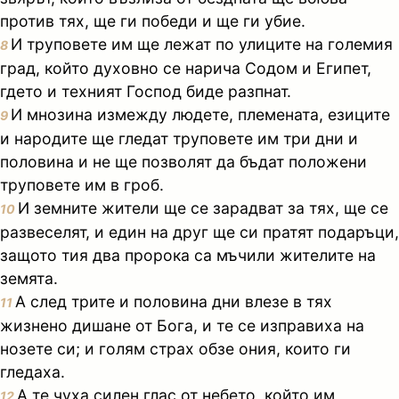
против тях, ще ги победи и ще ги убие.
И труповете им ще лежат по улиците на големия
8
град, който духовно се нарича Содом и Египет,
гдето и техният Господ биде разпнат.
И мнозина измежду людете, племената, езиците
9
и народите ще гледат труповете им три дни и
половина и не ще позволят да бъдат положени
труповете им в гроб.
И земните жители ще се зарадват за тях, ще се
10
развеселят, и един на друг ще си пратят подаръци,
защото тия два пророка са мъчили жителите на
земята.
А след трите и половина дни влезе в тях
11
жизнено дишане от Бога, и те се изправиха на
нозете си; и голям страх обзе ония, които ги
гледаха.
А те чуха силен глас от небето, който им
12