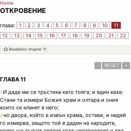
Home
ОТКРОВЕНИЕ
глава:
1
2
3
4
5
6
7
8
9
10
11
12
13
14
15
16
17
18
19
20
21
22
Revelation chapter 11
-
RESET
+
ГЛАВА 11
И даде ми се тръстика като тояга; и един каза:
1
Стани та измери Божия храм и олтара и ония
които се кланят в него;
но двора, който е извън храма, остави, и недей
2
го измерва, защото той е даден на народите,
които ще тъпчат светия град четиридесет и два