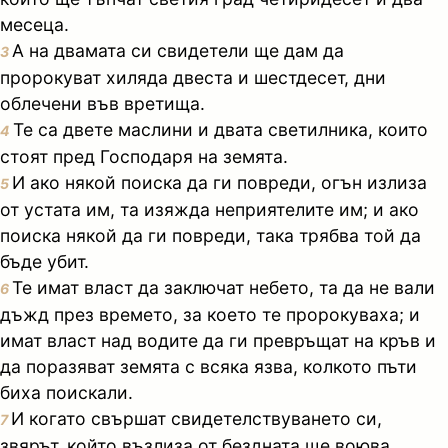
месеца.
А на двамата си свидетели ще дам да
3
пророкуват хиляда двеста и шестдесет, дни
облечени във вретища.
Те са двете маслини и двата светилника, които
4
стоят пред Господаря на земята.
И ако някой поиска да ги повреди, огън излиза
5
от устата им, та изяжда неприятелите им; и ако
поиска някой да ги повреди, така трябва той да
бъде убит.
Те имат власт да заключат небето, та да не вали
6
дъжд през времето, за което те пророкуваха; и
имат власт над водите да ги превръщат на кръв и
да поразяват земята с всяка язва, колкото пъти
биха поискали.
И когато свършат свидетелствуването си,
7
звярът, който възлиза от бездната ще воюва