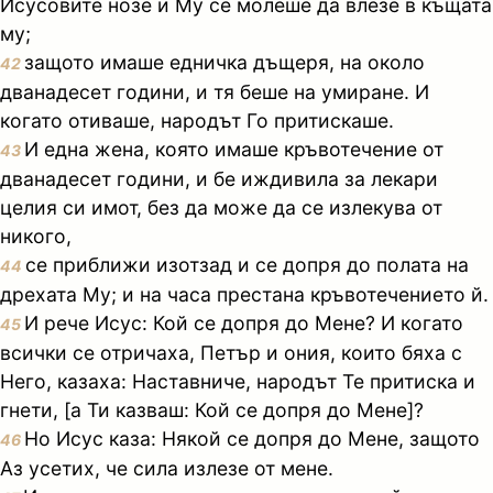
Исусовите нозе и Му се молеше да влезе в къщата
му;
защото имаше едничка дъщеря, на около
42
дванадесет години, и тя беше на умиране. И
когато отиваше, народът Го притискаше.
И една жена, която имаше кръвотечение от
43
дванадесет години, и бе иждивила за лекари
целия си имот, без да може да се излекува от
никого,
се приближи изотзад и се допря до полата на
44
дрехата Му; и на часа престана кръвотечението й.
И рече Исус: Кой се допря до Мене? И когато
45
всички се отричаха, Петър и ония, които бяха с
Него, казаха: Наставниче, народът Те притиска и
гнети, [а Ти казваш: Кой се допря до Мене]?
Но Исус каза: Някой се допря до Мене, защото
46
Аз усетих, че сила излезе от мене.