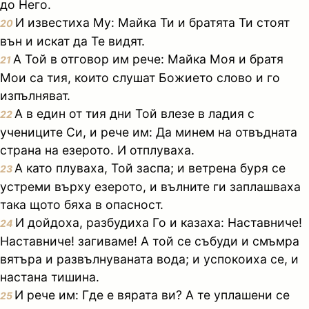
до Него.
И известиха Му: Майка Ти и братята Ти стоят
20
вън и искат да Те видят.
А Той в отговор им рече: Майка Моя и братя
21
Мои са тия, които слушат Божието слово и го
изпълняват.
А в един от тия дни Той влезе в ладия с
22
учениците Си, и рече им: Да минем на отвъдната
страна на езерото. И отплуваха.
А като плуваха, Той заспа; и ветрена буря се
23
устреми върху езерото, и вълните ги заплашваха
така щото бяха в опасност.
И дойдоха, разбудиха Го и казаха: Наставниче!
24
Наставниче! загиваме! А той се събуди и смъмра
вятъра и развълнуваната вода; и успокоиха се, и
настана тишина.
И рече им: Где е вярата ви? А те уплашени се
25