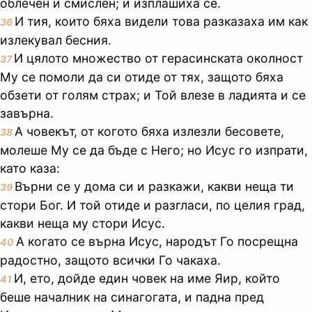
облечен и смислен; и изплашиха се.
И тия, които бяха видели това разказаха им как
36
излекувал бесния.
И цялото множество от герасинската околност
37
Му се помоли да си отиде от тях, защото бяха
обзети от голям страх; и Той влезе в ладията и се
завърна.
А човекът, от когото бяха излезли бесовете,
38
молеше Му се да бъде с Него; но Исус го изпрати,
като каза:
Върни се у дома си и разкажи, какви неща ти
39
стори Бог. И той отиде и разгласи, по целия град,
какви неща му стори Исус.
А когато се върна Исус, народът Го посрещна
40
радостно, защото всички Го чакаха.
И, ето, дойде един човек на име Яир, който
41
беше началник на синагогата, и падна пред