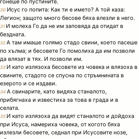
гонеше по пустините.
Исус го попита: Как ти е името? А той каза:
30
Легион; защото много бесове бяха влезли в него.
И молеха Го да не им заповяда да отидат в
31
бездната.
А там имаше голямо стадо свини, което пасеше
32
по хълма; и бесовете Го помолиха да им позволи
да влязат в тях. И позволи им.
И като излязоха бесовете из човека и влязоха в
33
свините, стадото се спусна по стръмнината в
езерото и се издави.
А свинарите, като видяха станалото,
34
прибягнаха и известиха за това в града и в
селата.
И като излязоха да видят станалото и дойдоха
35
при Исуса, намериха човека, от когото бяха
излезли бесовете, седнал при Исусовите нозе,