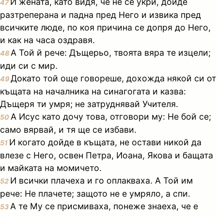
И жената, като видя, че не се укри, дойде
47
разтреперана и падна пред Него и извика пред
всичките люде, по коя причина се допря до Него,
и как на часа оздравя.
А Той й рече: Дъщерьо, твоята вяра те изцели;
48
иди си с мир.
Докато той още говореше, дохожда някой си от
49
къщата на началника на синагогата и казва:
Дъщеря ти умря; не затруднявай Учителя.
А Исус като дочу това, отговори му: Не бой се;
50
само вярвай, и тя ще се избави.
И когато дойде в къщата, не остави никой да
51
влезе с Него, освен Петра, Иоана, Якова и бащата
и майката на момичето.
И всички плачеха и го оплакваха. А Той им
52
рече: Не плачете; защото не е умряло, а спи.
А те Му се присмиваха, понеже знаеха, че е
53