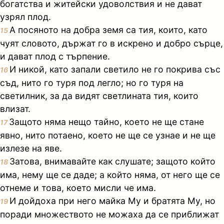
богатства и житейски удоволствия и не дават
узрял плод.
А посяното на добра земя са тия, които, като
15
чуят словото, държат го в искрено и добро сърце,
и дават плод с търпение.
И никой, като запали светило не го покрива със
16
съд, нито го туря под легло; но го туря на
светилник, за да видят светлината тия, които
влизат.
Защото няма нещо тайно, което не ще стане
17
явно, нито потаено, което не ще се узнае и не ще
излезе на яве.
Затова, внимавайте как слушате; защото който
18
има, нему ще се даде; а който няма, от него ще се
отнеме и това, което мисли че има.
И дойдоха при него майка Му и братята Му, но
19
поради множеството не можаха да се приближат