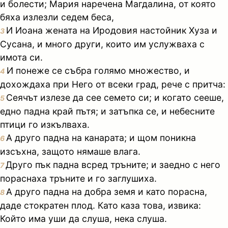
и болести; Мария наречена Магдалина, от която
бяха излезли седем беса,
И Иоана жената на Иродовия настойник Хуза и
3
Сусана, и много други, които им услужваха с
имота си.
И понеже се събра голямо множество, и
4
дохождаха при Него от всеки град, рече с притча:
Сеячът излезе да сее семето си; и когато сееше,
5
едно падна край пътя; и затъпка се, и небесните
птици го изкълваха.
А друго падна на канарата; и щом поникна
6
изсъхна, защото нямаше влага.
Друго пък падна всред тръните; и заедно с него
7
пораснаха тръните и го заглушиха.
А друго падна на добра земя и като порасна,
8
даде стократен плод. Като каза това, извика:
Който има уши да слуша, нека слуша.