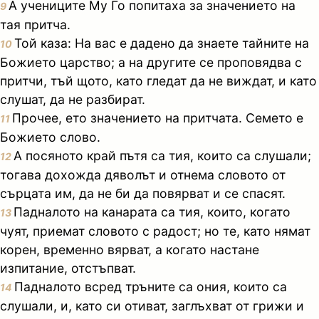
А учениците Му Го попитаха за значението на
9
тая притча.
Той каза: На вас е дадено да знаете тайните на
10
Божието царство; а на другите се проповядва с
притчи, тъй щото, като гледат да не виждат, и като
слушат, да не разбират.
Прочее, ето значението на притчата. Семето е
11
Божието слово.
А посяното край пътя са тия, които са слушали;
12
тогава дохожда дяволът и отнема словото от
сърцата им, да не би да повярват и се спасят.
Падналото на канарата са тия, които, когато
13
чуят, приемат словото с радост; но те, като нямат
корен, временно вярват, а когато настане
изпитание, отстъпват.
Падналото всред тръните са ония, които са
14
слушали, и, като си отиват, заглъхват от грижи и