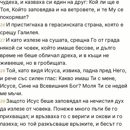
чудеха, и казваха си един на друг: Кой ли ще е
Тоя, Който заповядва и на ветровете, и те Му се
покоряват?
И пристигнаха в герасинската страна, която е
26
срещу Галилея.
И като излезе на сушата, срещна Го от града
27
някой си човек, който имаше бесове, и дълго
време не беше обличал дреха, и в къщи не
живееше, но в гробищата.
Той, като видя Исуса, извика, падна пред Него,
28
и рече със силен глас: Какво имаш Ти с мене,
Исусе, Сине на Всевишния Бог? Моля Ти се недей
ме мъчи.
Защото Исус беше заповядал на нечистия дух
29
да излезе от човека. Понеже много пъти бе го
прихващал; и връзваха го с вериги и окови и го
пазеха; но той разкъсваше връзките, и бесът го