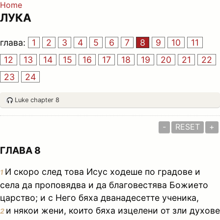
Home
ЛУКА
глава:
1
2
3
4
5
6
7
8
9
10
11
12
13
14
15
16
17
18
19
20
21
22
23
24
Luke chapter 8
-
RESET
+
ГЛАВА 8
И скоро след това Исус ходеше по градове и
1
села да проповядва и да благовестява Божието
царство; и с Него бяха дванадесетте ученика,
и някои жени, които бяха изцелени от зли духове
2