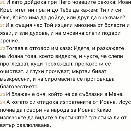
И като дойдоха при Него човеците рекоха: Иоан
20
Кръстител ни прати до Тебе да кажем: Ти ли си
Оня, Който има да дойде, или друг да очакваме?
И в същия час Той изцели мнозина от болести и
21
язви, и зли духове, и на мнозина слепи подари
зрение.
Тогава в отговор им каза: Идете, и разкажете
22
на Иоана това, което видяхте, и чухте, че слепи
прогледват, куци прохождат, прокажени се
очистват, и глухи прочуват; мъртви биват
възкресени, и на сиромасите се проповядва
благовестието.
И блажен е оня, който не се съблазни в Мене.
23
А когато си отидоха изпратените от Иоана, Исус
24
почна да говори на народа за Иоана: Какво
излязохте да видите в пустинята? тръстика ли от
вятър разлюлявана.