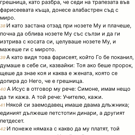
грешница, като разбра, че седи на трапезата във
фарисеевата къща, донесе алабастрен съд с
миро.
И като застана отзад при нозете Му и плачеше,
38
почна да облива нозете Му със сълзи и да ги
изтрива с косата си, целуваше нозете Му, и
мажеше ги с мирото.
А като видя това фарисеят, който Го бе поканил,
39
думаше в себе си, казвайки: Тоя ако беше пророк,
щеше да знае коя и каква е жената, която се
допира до Него, че е грешница.
А Исус в отговор му рече: Симоне, имам нещо
40
да ти кажа. А той рече: Учителю, кажи.
Някой си заемодавец имаше двама длъжника;
41
единият дължеше петстотин динари, а другият
петдесет.
И понеже нямаха с какво да му платят, той
42