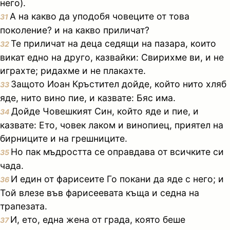
него).
А на какво да уподобя човеците от това
31
поколение? и на какво приличат?
Те приличат на деца седящи на пазара, които
32
викат едно на друго, казвайки: Свирихме ви, и не
играхте; ридахме и не плакахте.
Защото Иоан Кръстител дойде, който нито хляб
33
яде, нито вино пие, и казвате: Бяс има.
Дойде Човешкият Син, който яде и пие, и
34
казвате: Ето, човек лаком и винопиец, приятел на
бирниците и на грешниците.
Но пак мъдростта се оправдава от всичките си
35
чада.
И един от фарисеите Го покани да яде с него; и
36
Той влезе във фарисеевата къща и седна на
трапезата.
И, ето, една жена от града, която беше
37