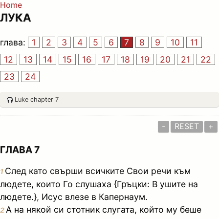
Home
ЛУКА
глава:
1
2
3
4
5
6
7
8
9
10
11
12
13
14
15
16
17
18
19
20
21
22
23
24
Luke chapter 7
-
RESET
+
ГЛАВА 7
След като свърши всичките Свои речи към
1
людете, които Го слушаха {Гръцки: В ушите на
людете.}, Исус влезе в Капернаум.
А на някой си стотник слугата, който му беше
2