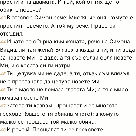
прости и на двамата. И тъй, кой от тях ще го
обикне повече?
В отговор Симон рече: Мисля, че оня, комуто е
43
простил повечето. А той му рече: Право си
отсъдил.
И като се обърна към жената, рече на Симона:
44
Видиш ли тая жена? Влязох в къщата ти, и ти вода
за нозете Ми не даде; а тя със сълзи обля нозете
Ми, и с косата си ги изтри.
Ти целувка ми не даде; а тя, откак съм влязъл
45
не е престанала да целува нозете Ми.
Ти с масло не помаза главата Ми; а тя с миро
46
помаза нозете Ми.
Затова ти казвам: Прощават й се многото
47
грехове; (защото тя обикна много); а комуто
малко се прощава той малко обича.
И рече й: Прощават ти се греховете.
48