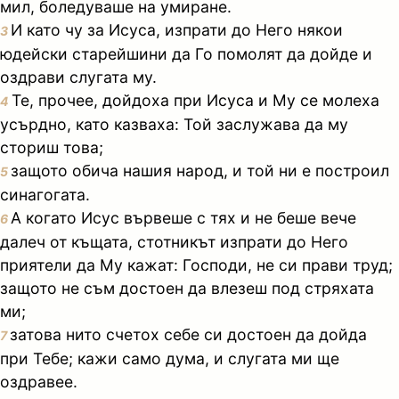
мил, боледуваше на умиране.
И като чу за Исуса, изпрати до Него някои
3
юдейски старейшини да Го помолят да дойде и
оздрави слугата му.
Те, прочее, дойдоха при Исуса и Му се молеха
4
усърдно, като казваха: Той заслужава да му
сториш това;
защото обича нашия народ, и той ни е построил
5
синагогата.
А когато Исус вървеше с тях и не беше вече
6
далеч от къщата, стотникът изпрати до Него
приятели да Му кажат: Господи, не си прави труд;
защото не съм достоен да влезеш под стряхата
ми;
затова нито счетох себе си достоен да дойда
7
при Тебе; кажи само дума, и слугата ми ще
оздравее.