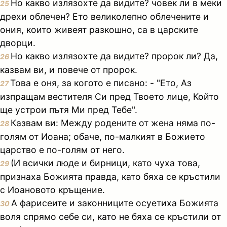
Но какво излязохте да видите? човек ли в меки
25
дрехи облечен? Ето великолепно облечените и
ония, които живеят разкошно, са в царските
дворци.
Но какво излязохте да видите? пророк ли? Да,
26
казвам ви, и повече от пророк.
Това е оня, за когото е писано: - "Ето, Аз
27
изпращам вестителя Си пред Твоето лице, Който
ще устрои пътя Ми пред Тебе".
Казвам ви: Между родените от жена няма по-
28
голям от Иоана; обаче, по-малкият в Божието
царство е по-голям от него.
(И всички люде и бирници, като чуха това,
29
признаха Божията правда, като бяха се кръстили
с Иоановото кръщение.
А фарисеите и законниците осуетиха Божията
30
воля спрямо себе си, като не бяха се кръстили от