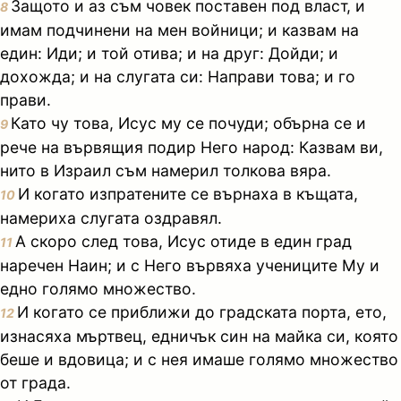
Защото и аз съм човек поставен под власт, и
8
имам подчинени на мен войници; и казвам на
един: Иди; и той отива; и на друг: Дойди; и
дохожда; и на слугата си: Направи това; и го
прави.
Като чу това, Исус му се почуди; обърна се и
9
рече на вървящия подир Него народ: Казвам ви,
нито в Израил съм намерил толкова вяра.
И когато изпратените се върнаха в къщата,
10
намериха слугата оздравял.
А скоро след това, Исус отиде в един град
11
наречен Наин; и с Него вървяха учениците Му и
едно голямо множество.
И когато се приближи до градската порта, ето,
12
изнасяха мъртвец, едничък син на майка си, която
беше и вдовица; и с нея имаше голямо множество
от града.