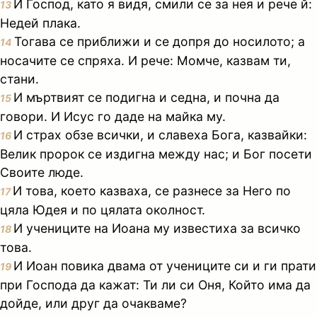
И Господ, като я видя, смили се за нея и рече й:
13
Недей плака.
Тогава се приближи и се допря до носилото; а
14
носачите се спряха. И рече: Момче, казвам ти,
стани.
И мъртвият се подигна и седна, и почна да
15
говори. И Исус го даде на майка му.
И страх обзе всички, и славеха Бога, казвайки:
16
Велик пророк се издигна между нас; и Бог посети
Своите люде.
И това, което казваха, се разнесе за Него по
17
цяла Юдея и по цялата околност.
И учениците на Иоана му известиха за всичко
18
това.
И Иоан повика двама от учениците си и ги прати
19
при Господа да кажат: Ти ли си Оня, Който има да
дойде, или друг да очакваме?