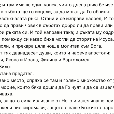
; и там имаше един човек, чиято дясна ръка бе изс
 събота ще го изцели, за да могат да Го обвинят.
изсъхналата ръка: Стани и се изправи насред. И то
о да прави човек в събота? добро ли да прави или 
ри ръката си. И той направи така; и ръката му оздр
а помежду си какво биха могли да сторят на Исуса.
моли, и прекара цяла нощ в молитва към Бога.
от тях дванадесет души, които и нарече апостоли:
ея, Якова и Иоана, Филипа и Вартоломея.
Зилот.
стана предател.
 равно място; спряха се там и голямо множество от
орие, които бяха дошли да Го чуят и да се изцеля
яваха.
о, защото сила излизаше от Него и изцеляваше вси
лажени вие сиромаси; защото е ваше Божието царс