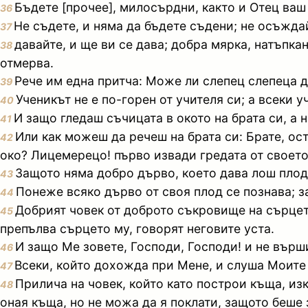
Бъдете [прочее], милосърдни, както и Отец ваш
36
Не съдете, и няма да бъдете съдени; не осъжда
37
давайте, и ще ви се дава; добра мярка, натъпка
38
отмерва.
Рече им една притча: Може ли слепец слепеца д
39
Ученикът не е по-горен от учителя си; а всеки 
40
И защо гледаш съчицата в окото на брата си, а 
41
Или как можеш да речеш на брата си: Брате, ост
42
око? Лицемерецо! първо извади гредата от своето 
Защото няма добро дърво, което дава лош плод,
43
Понеже всяко дърво от своя плод се познава; з
44
Добрият човек от доброто съкровище на сърцето
45
препълва сърцето му, говорят неговите уста.
И защо Ме зовете, Господи, Господи! и не върш
46
Всеки, който дохожда при Мене, и слуша Моите 
47
Прилича на човек, който като построи къща, из
48
оная къща, но не можа да я поклати, защото беше