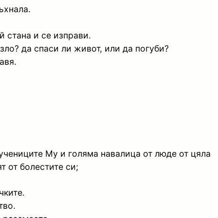
ъхнала.
й стана и се изправи.
зло? да спаси ли живот, или да погуби?
авя.
 учениците Му и голяма навалица от люде от цяла
т от болестите си;
чките.
тво.