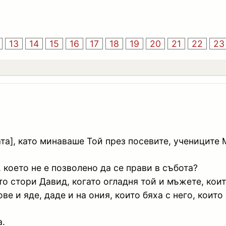
13
14
15
16
17
18
19
20
21
22
23
ата], като минаваше Той през посевите, учениците 
 което не е позволено да се прави в събота?
то стори Давид, когато огладня той и мъжете, коит
ве и яде, даде и на ония, които бяха с него, които
а.