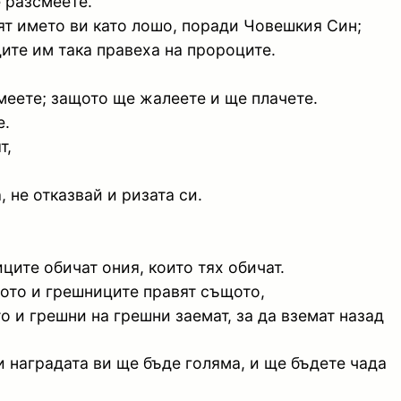
е разсмеете.
лят името ви като лошо, поради Човешкия Син;
щите им така правеха на пророците.
смеете; защото ще жалеете и ще плачете.
е.
т,
, не отказвай и ризата си.
ците обичат ония, които тях обичат.
щото и грешниците правят същото,
то и грешни на грешни заемат, за да вземат назад
и наградата ви ще бъде голяма, и ще бъдете чада