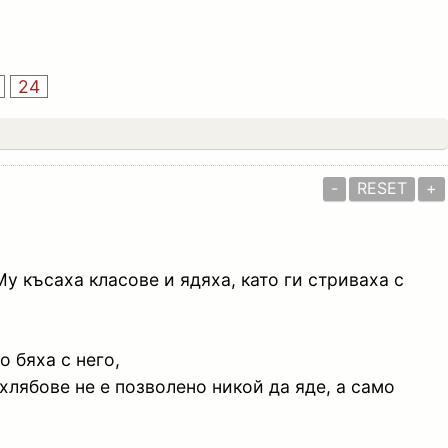
24
-
RESET
+
Му късаха класове и ядяха, като ги стриваха с
о бяха с него,
 хлябове не е позволено никой да яде, а само