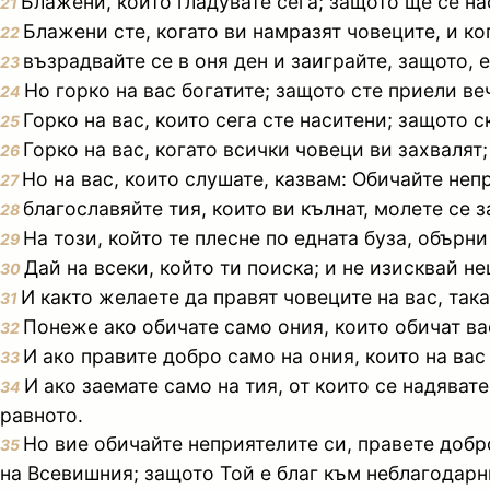
Блажени, които гладувате сега; защото ще се на
21
Блажени сте, когато ви намразят човеците, и ко
22
възрадвайте се в оня ден и заиграйте, защото, 
23
Но горко на вас богатите; защото сте приели ве
24
Горко на вас, които сега сте наситени; защото 
25
Горко на вас, когато всички човеци ви захваля
26
Но на вас, които слушате, казвам: Обичайте непр
27
благославяйте тия, които ви кълнат, молете се з
28
На този, който те плесне по едната буза, обърни 
29
Дай на всеки, който ти поиска; и не изисквай не
30
И както желаете да правят човеците на вас, така
31
Понеже ако обичате само ония, които обичат вас
32
И ако правите добро само на ония, които на ва
33
И ако заемате само на тия, от които се надяват
34
равното.
Но вие обичайте неприятелите си, правете добро
35
на Всевишния; защото Той е благ към неблагодарни