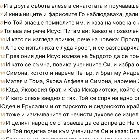
И в друга събота влезе в синагогата и поучаваше
6
И книжниците и фарисеите Го наблюдаваха, дали в
7
Но Той знаеше помислите им, и каза на човека с 
8
Тогава им рече Исус: Питам ви: Какво е позволен
9
И като ги изгледа всички, рече на човека: Прост
10
А те се изпълниха с луда ярост, и се разговарях
11
През ония дни Исус излезе на бърдото да се по
12
И като се съмна, повика учениците Си, и избра 
13
Симона, когото и нарече Петър, и брат му Андр
14
Матея и Тома, Якова Алфеев и Симона, наречен 
15
Юда, Якововия брат, и Юда Искариотски, който 
16
И като слезе заедно с тях, Той се спря на едно
17
Юдея и Ерусалим и от тирското и сидонското крайм
тоже и измъчваните от нечисти духове се изцел
18
И целият народ се стараеше да се допре до Нег
19
И Той подигна очи към учениците Си и каза: Б
20