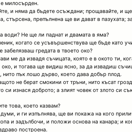
 е милосърден.
йте, и няма да бъдете осъждани; прощавайте, и ще
на, стърсена, препълнена ще ви дават в пазухата; з
а води? Не ще ли паднат и двамата в яма?
ученик, когато се усъвършенствува ще бъде като уч
не забелязваш гредата в твоето око?
ави ме да извадя съчицата, която е в окото ти, ког
око, и тогава ще видиш ясно, за да извадиш съчица
 нито пък лошо дърво, което дава добър плод.
ащото не берат смокини от тръни, нито късат грозд
 си изнася доброто; а злият човек от злото си съ
ите това, което казвам?
думи, и ги изпълнява, ще ви покажа на кого прили
копа и задълбочи, и положи основа на канара; и ко
 здраво построена.