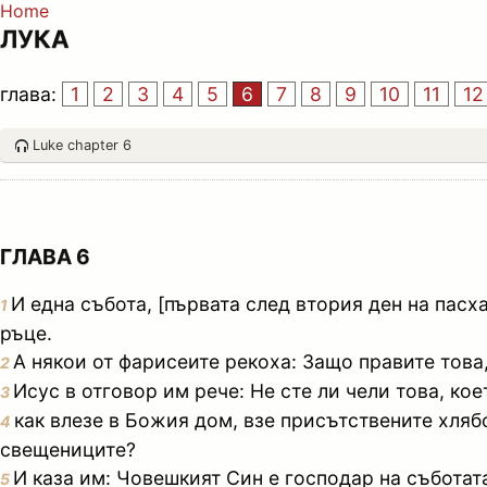
Home
ЛУКА
глава:
1
2
3
4
5
6
7
8
9
10
11
12
Luke chapter 6
ГЛАВА 6
И една събота, [първата след втория ден на пасх
1
ръце.
А някои от фарисеите рекоха: Защо правите това,
2
Исус в отговор им рече: Не сте ли чели това, кое
3
как влезе в Божия дом, взе присътствените хлябо
4
свещениците?
И каза им: Човешкият Син е господар на съботат
5