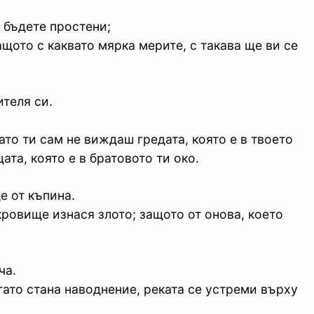
 бъдете простени;
ащото с каквато мярка мерите, с такава ще ви се
ителя си.
ато ти сам не виждаш гредата, която е в твоето
та, която е в братовото ти око.
е от къпина.
кровище изнася злото; защото от онова, което
ча.
гато стана наводнение, реката се устреми върху