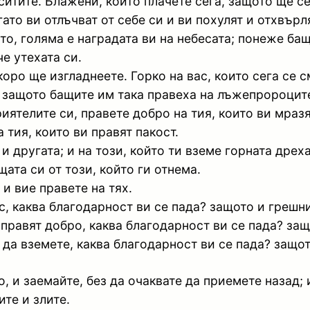
ситите. Блажени, които плачете сега, защото ще с
гато ви отлъчват от себе си и ви похулят и отхвър
ето, голяма е наградата ви на небесата; понеже ба
че утехата си.
скоро ще изгладнеете. Горко на вас, които сега се 
т; защото бащите им така правеха на лъжепророцит
иятелите си, правете добро на тия, които ви мразя
а тия, които ви правят пакост.
и другата; и на този, който ти вземе горната дреха
щата си от този, който ги отнема.
 и вие правете на тях.
, каква благодарност ви се пада? защото и грешни
с правят добро, каква благодарност ви се пада? за
е да вземете, каква благодарност ви се пада? защо
, и заемайте, без да очаквате да приемете назад; 
те и злите.