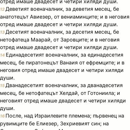
отред имаше двадесет и четири хиляди души.
Деветият военачалник, за деветия месец, бе
12
анатотецът Авиезер, от вениаминците; и в неговия
отред имаше двадесет и четири хиляди души.
Десетият военачалник, за десетия месец, бе
13
нетофатеца Маарай, от Заровците; и в неговия
отред имаше двадесет и четири хиляди души.
Единадесетият военачалник, за единадесетия
14
месец, бе пиратонецът Ванаия от ефремците; и в
неговия отред имаше двадесет и четири хиляди
души.
Дванадесетият военачалник, за дванадесетия
15
месец, бе нетофатецът Хелдай, от Готониила; и
неговият отред имаше двадесет и четири хиляди
души.
После, над Израилевите племена; първенец на
16
рувимците бе Елиезер, Зехриевият син; на