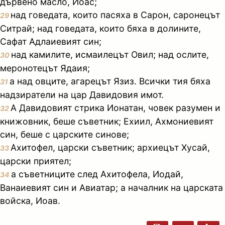
дървено масло, Иоас;
над говедата, които пасяха в Сарон, саронецът
29
Ситрай; над говедата, които бяха в долините,
Сафат Адлаиевият син;
над камилите, исмаилецът Овил; над ослите,
30
меронотецът Ядаия;
а над овците, агарецът Язиз. Всички тия бяха
31
надзиратели на цар Давидовия имот.
А Давидовият стрика Ионатан, човек разумен и
32
книжовник, беше съветник; Ехиил, Ахмониевият
син, беше с царските синове;
Ахитофел, царски съветник; архиецът Хусай,
33
царски приятел;
а съветниците след Ахитофела, Иодай,
34
Ванаиевият син и Авиатар; а началник на царската
войска, Иоав.