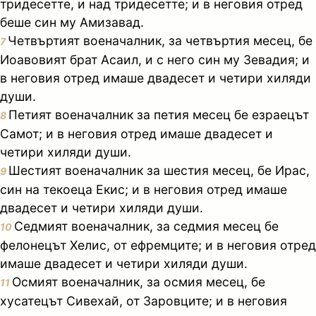
тридесетте, и над тридесетте; и в неговия отред
беше син му Амизавад.
Четвъртият военачалник, за четвъртия месец, бе
7
Иоавовият брат Асаил, и с него син му Зевадия; и
в неговия отред имаше двадесет и четири хиляди
души.
Петият военачалник за петия месец бе езраецът
8
Самот; и в неговия отред имаше двадесет и
четири хиляди души.
Шестият военачалник за шестия месец, бе Ирас,
9
син на текоеца Екис; и в неговия отред имаше
двадесет и четири хиляди души.
Седмият военачалник, за седмия месец бе
10
фелонецът Хелис, от ефремците; и в неговия отред
имаше двадесет и четири хиляди души.
Осмият военачалник, за осмия месец, бе
11
хусатецът Сивехай, от Заровците; и в неговия