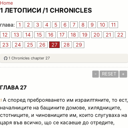
Home
1 ЛЕТОПИСИ /1 CHRONICLES
глава:
1
2
3
4
5
6
7
8
9
10
11
12
13
14
15
16
17
18
19
20
21
22
23
24
25
26
27
28
29
1 Chronicles chapter 27
-
RESET
+
ГЛАВА 27
А според преброяването им израилтяните, то ест,
1
началниците на бащините домове, хилядниците,
стотниците, и чиновниците им, които слугуваха на
царя във всичко, що се касаеше до отредите,