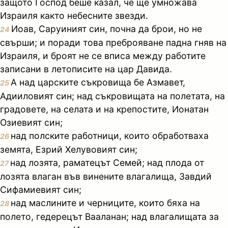
защото Господ беше казал, че ще умножава
Израиля както небесните звезди.
Иоав, Саруиният син, почна да брои, но не
24
свърши; и поради това преброяване падна гняв на
Израиля, и броят не се вписа между работите
записани в летописите на цар Давида.
А над царските съкровища бе Азмавет,
25
Адииловият син; над съкровищата на полетата, на
градовете, на селата и на крепостите, Ионатан
Озиевият син;
над полските работници, които обработваха
26
земята, Езрий Хелувовият син;
над лозята, раматецът Семей; над плода от
27
лозята влаган във винените влагалища, Завдий
Сифамиевият син;
над маслините и черниците, които бяха на
28
полето, гедерецът Вааланан; над влагалищата за