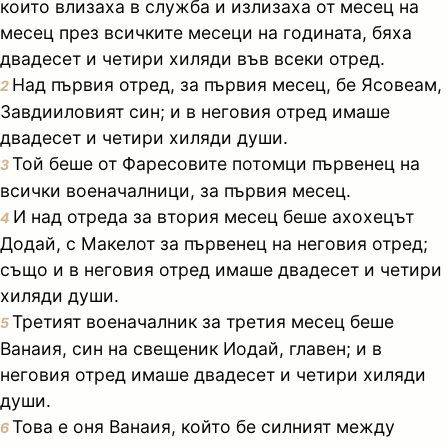
които влизаха в служба и излизаха от месец на
месец през всичките месеци на годината, бяха
двадесет и четири хиляди във всеки отред.
Над първия отред, за първия месец, бе Ясовеам,
2
Завдииловият син; и в неговия отред имаше
двадесет и четири хиляди души.
Той беше от Фаресовите потомци първенец на
3
всички военачалници, за първия месец.
И над отреда за втория месец беше ахохецът
4
Додай, с Макелот за първенец на неговия отред;
също и в неговия отред имаше двадесет и четири
хиляди души.
Третият военачалник за третия месец беше
5
Ванаия, син на свещеник Иодай, главен; и в
неговия отред имаше двадесет и четири хиляди
души.
Това е оня Ванаия, който бе силният между
6