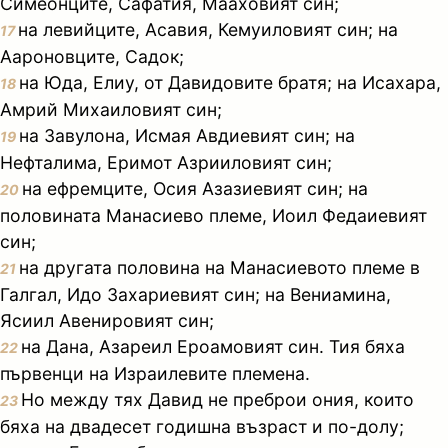
Симеонците, Сафатия, Мааховият син;
на левийците, Асавия, Кемуиловият син; на
17
Аароновците, Садок;
на Юда, Елиу, от Давидовите братя; на Исахара,
18
Амрий Михаиловият син;
на Завулона, Исмая Авдиевият син; на
19
Нефталима, Еримот Азрииловият син;
на ефремците, Осия Азазиевият син; на
20
половината Манасиево племе, Иоил Федаиевият
син;
на другата половина на Манасиевото племе в
21
Галгал, Идо Захариевият син; на Вениамина,
Ясиил Авенировият син;
на Дана, Азареил Ероамовият син. Тия бяха
22
първенци на Израилевите племена.
Но между тях Давид не преброи ония, които
23
бяха на двадесет годишна възраст и по-долу;