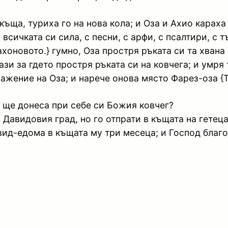
ъща, туриха го на нова кола; и Оза и Ахио караха 
сичката си сила, с песни, с арфи, с псалтири, с т
Нахоновото.} гумно, Оза простря ръката си та хвана
ази за гдето простря ръката си на ковчега; и умря 
жение на Оза; и нарече онова място Фарез-оза {Т.
ак ще донеса при себе си Божия ковчег?
 Давидовия град, но го отпрати в къщата на гетец
вид-едома в къщата му три месеца; и Господ благ