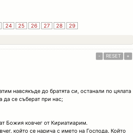
24
25
26
27
28
29
-
RESET
+
атим навсякъде до братята си, останали по цялата
а да се съберат при нас;
сат Божия ковчег от Кириатиарим.
вчег, който се нарича с името на Господа, Който