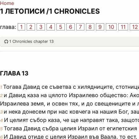
Home
1 ЛЕТОПИСИ /1 CHRONICLES
глава:
1
2
3
4
5
6
7
8
9
10
11
12
1 Chronicles chapter 13
ГЛАВА 13
Тогава Давид се съветва с хилядниците, стотниц
1
и Давид каза на цялото Израилево общество: Ако 
2
Израилева земя, и освен тях, и до свещениците и л
и нека донесем при нас ковчега на нашия Бог, за
3
И целият събор каза, че ще направят така, защот
4
Тогава Давид събра целия Израил от египетския 
5
И Давид отиде с целия Израил във Ваала, то ест,
6