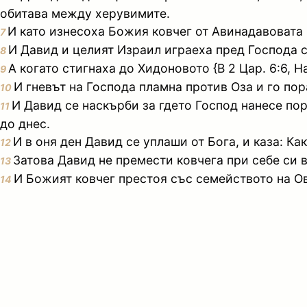
обитава между херувимите.
И като изнесоха Божия ковчег от Авинадавовата к
7
И Давид и целият Израил играеха пред Господа с в
8
А когато стигнаха до Хидоновото {В 2 Цар. 6:6, 
9
И гневът на Господа пламна против Оза и го пор
10
И Давид се наскърби за гдето Господ нанесе пора
11
до днес.
И в оня ден Давид се уплаши от Бога, и каза: К
12
Затова Давид не премести ковчега при себе си в
13
И Божият ковчег престоя със семейството на О
14