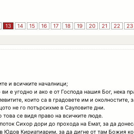
13
14
15
16
17
18
19
20
21
22
23
ите и всичките началници;
ви е угодно и ако е от Господа нашия Бог, нека пр
евитите, които са в градовете им и околностите, з
щото не го потърсихме в Сауловите дни.
о това се видя право на всичките люде.
поток Сихор дори до прохода на Емат, за да доне
 в Юдов Кириатиарим, за да дигне от там Божия ко