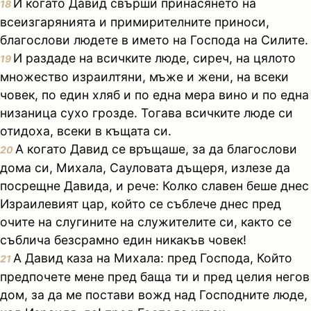
И когато Давид свърши принасянето на
18
всеизгарянията и примирителните приноси,
благослови людете в името на Господа на Силите.
И раздаде на всичките люде, сиреч, на цялото
19
множество израилтяни, мъже и жени, на всеки
човек, по един хляб и по една мера вино и по една
низаница сухо грозде. Тогава всичките люде си
отидоха, всеки в къщата си.
А когато Давид се връщаше, за да благослови
20
дома си, Михала, Сауловата дъщеря, излезе да
посрещне Давида, и рече: Колко славен беше днес
Израилевият цар, който се съблече днес пред
очите на слугините на служителите си, както се
съблича безсрамно един никакъв човек!
А Давид каза на Михала: пред Господа, Който
21
предпочете мене пред баща ти и пред целия негов
дом, за да ме постави вожд над Господните люде,