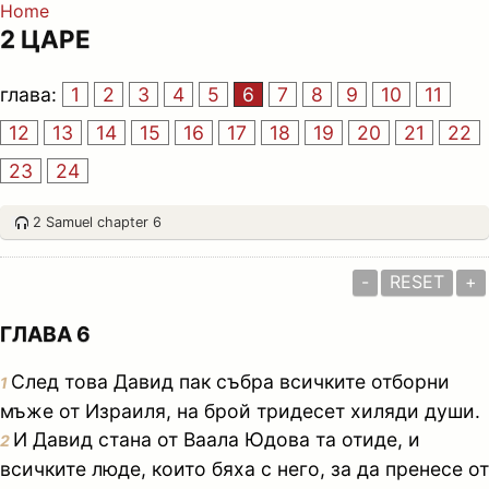
Home
2 ЦАРЕ
глава:
1
2
3
4
5
6
7
8
9
10
11
12
13
14
15
16
17
18
19
20
21
22
23
24
2 Samuel chapter 6
-
RESET
+
ГЛАВА 6
След това Давид пак събра всичките отборни
1
мъже от Израиля, на брой тридесет хиляди души.
И Давид стана от Ваала Юдова та отиде, и
2
всичките люде, които бяха с него, за да пренесе от