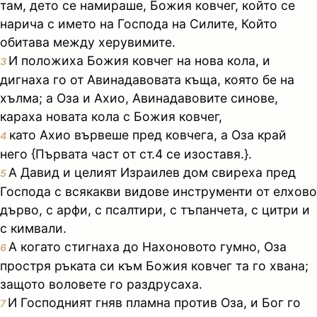
там, дето се намираше, Божия ковчег, който се
нарича с името на Господа на Силите, Който
обитава между херувимите.
И положиха Божия ковчег на нова кола, и
3
дигнаха го от Авинадавовата къща, която бе на
хълма; а Оза и Ахио, Авинадавовите синове,
караха новата кола с Божия ковчег,
като Ахио вървеше пред ковчега, а Оза край
4
него {Първата част от ст.4 се изоставя.}.
А Давид и целият Израилев дом свиреха пред
5
Господа с всякакви видове инструменти от елхово
дърво, с арфи, с псалтири, с тъпанчета, с цитри и
с кимвали.
А когато стигнаха до Нахоновото гумно, Оза
6
простря ръката си към Божия ковчег та го хвана;
защото воловете го раздрусаха.
И Господният гняв пламна против Оза, и Бог го
7