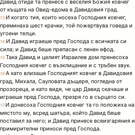
Давид отиде та пренесе с веселия Божия ковчег
от къщата на Овид-едома в Давидовия град.
И когато тия, които носеха Господния ковчег,
13
преминаха шест крачки, той пожертвува говеда и
угоени телци.
И Давид играеше пред Господа с всичката си
14
сила; и Давид беше препасан с ленен ефод.
Така Давид и целият Израилев дом пренесоха
15
Господния ковчег с възклицание и с тръбен звук.
А като влизаше Господният ковчег в Давидовия
16
град, Михала, Сауловата дъщеря, погледна от
прозореца, и като видя, че цар Давид скачаше и
играеше пред Господа, презря го в сърцето си.
И донесоха Господния ковчег та го положиха на
17
мястото му, всред шатъра, който Давид беше
поставил за него; и Давид принесе всеизгаряния и
примирителни приноси пред Господа.