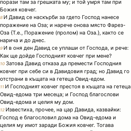
порази там за грешката му; и той умря там при
Божия ковчег.
И Давид се наскърби за гдето Господ нанесе
8
поражение на Оза; и нарече онова място Фарез-
Оза {Т.е., Поражение (пролом) на Оза.}, както се
нарича и до днес.
И в оня ден Давид се уплаши от Господа, и рече:
9
Как ще дойде Господният ковчег при мене?
Затова Давид отказа да премести Господния
10
ковчег при себе си в Давидовия град; но Давид го
отстрани в къщата на гетеца Овид-едом.
И Господният ковчег престоя в къщата на гетеца
11
Овид-едома три месеца; и Господ благослови
Овид-едома и целия му дом.
Известиха, прочее, на цар Давида, казвайки:
12
Господ е благословил дома на Овид-едома и
целия му имот заради Божия ковчег. Тогава