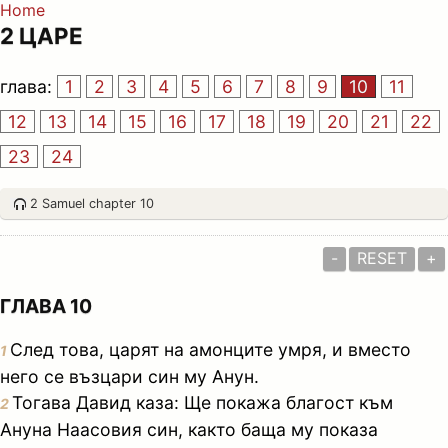
Home
2 ЦАРЕ
глава:
1
2
3
4
5
6
7
8
9
10
11
12
13
14
15
16
17
18
19
20
21
22
23
24
2 Samuel chapter 10
-
RESET
+
ГЛАВА 10
След това, царят на амонците умря, и вместо
1
него се възцари син му Анун.
Тогава Давид каза: Ще покажа благост към
2
Ануна Наасовия син, както баща му показа