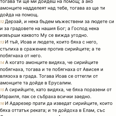
тогава ти ще ми дойдеш на помощ; а ако
амонците надделеят над тебе, тогава аз ще ти
дойда на помощ.
Дерзай, и нека бъдем мъжествени за людете си
12
и за градовете на нашия Бог; а Господ нека
извърши каквото Му се вижда угодно.
И тъй, Иоав и людете, които бяха с него,
13
стъпиха в сражение против сирийците; а те
побягнаха от него.
А когато амонците видяха, че сирийците
14
побягнаха, тогава и те побягнаха от Ависея и
влязоха в града. Тогава Иоав се оттегли от
амонците та дойде в Ерусалим.
А сирийците, като видяха, че бяха поразени от
15
Израиля, пак се събраха всички заедно.
И Адарезер прати да изведат сирийците, които
16
бяха оттатък реката; и те дойдоха в Елам, със