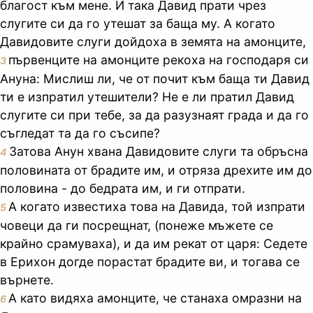
благост към мене. И така Давид прати чрез
слугите си да го утешат за баща му. А когато
Давидовите слуги дойдоха в земята на амонците,
първенците на амонците рекоха на господаря си
3
Ануна: Мислиш ли, че от почит към баща ти Давид
ти е изпратил утешители? Не е ли пратил Давид
слугите си при тебе, за да разузнаят града и да го
съгледат та да го съсипе?
Затова Анун хвана Давидовите слуги та обръсна
4
половината от брадите им, и отряза дрехите им до
половина - до бедрата им, и ги отпрати.
А когато известиха това на Давида, той изпрати
5
човеци да ги посрещнат, (понеже мъжете се
крайно срамуваха), и да им рекат от царя: Седете
в Ерихон догде порастат брадите ви, и тогава се
върнете.
А като видяха амонците, че станаха омразни на
6