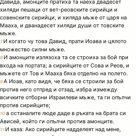
Давида, амонците пратиха та наеха двадесет
хиляди пешаци от вет-реовските сирийци и
совенските сирийци, и хиляда мъже от царя на
Мааха, и дванадесет хиляди души от товските
мъже.
И когато чу това Давид, прати Иоава и цялото
7
множество силни мъже.
И амонците излязоха та се строиха за бой при
8
входа на портата; а сирийците от Сова и Реов, и
мъжете от Тов и Мааха бяха отделно на полето.
А Иоав, като видя, че бяха се строили за бой
9
против него отпред и отзад, избра измежду
всичките отборни Израилеви мъже, та ги опълчи
против сирийците;
а останалите люде даде в ръката на брата си
10
Ависей, който ги опълчи против амонците.
И каза: Ако сирийците надделеят над мене,
11