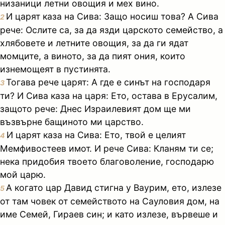
низаници летни овощия и мех вино.
И царят каза на Сива: Защо носиш това? А Сива
2
рече: Ослите са, за да язди царското семейство, а
хлябовете и летните овощия, за да ги ядат
момците, а виното, за да пият ония, които
изнемощеят в пустинята.
Тогава рече царят: А где е синът на господаря
3
ти? И Сива каза на царя: Ето, остава в Ерусалим,
защото рече: Днес Израилевият дом ще ми
възвърне бащиното ми царство.
И царят каза на Сива: Ето, твой е целият
4
Мемфивостеев имот. И рече Сива: Кланям ти се;
нека придобия твоето благоволение, господарю
мой царю.
А когато цар Давид стигна у Ваурим, ето, излезе
5
от там човек от семейството на Сауловия дом, на
име Семей, Гираев син; и като излезе, вървеше и