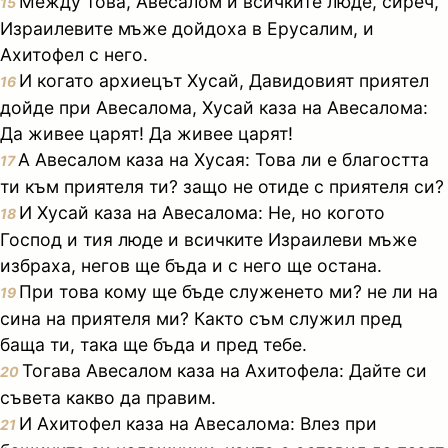
Между това, Авесалом и всичките люде, сиреч,
15
Израилевите мъже дойдоха в Ерусалим, и
Ахитофел с него.
И когато архиецът Хусай, Давидовият приятел
16
дойде при Авесалома, Хусай каза на Авесалома:
Да живее царят! Да живее царят!
А Авесалом каза на Хусая: Това ли е благостта
17
ти към приятеля ти? защо не отиде с приятеля си?
И Хусай каза на Авесалома: Не, но когото
18
Господ и тия люде и всичките Израилеви мъже
избраха, негов ще бъда и с него ще остана.
При това кому ще бъде служенето ми? не ли на
19
сина на приятеля ми? Както съм служил пред
баща ти, така ще бъда и пред тебе.
Тогава Авесалом каза на Ахитофела: Дайте си
20
съвета какво да правим.
И Ахитофел каза на Авесалома: Влез при
21