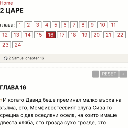
Home
2 ЦАРЕ
глава:
1
2
3
4
5
6
7
8
9
10
11
12
13
14
15
16
17
18
19
20
21
22
23
24
2 Samuel chapter 16
-
RESET
+
ГЛАВА 16
И когато Давид беше преминал малко върха на
1
хълма, ето, Мемфивостеевият слуга Сива го
срещна с два оседлани осела, на които имаше
двеста хляба, сто грозда сухо грозде, сто