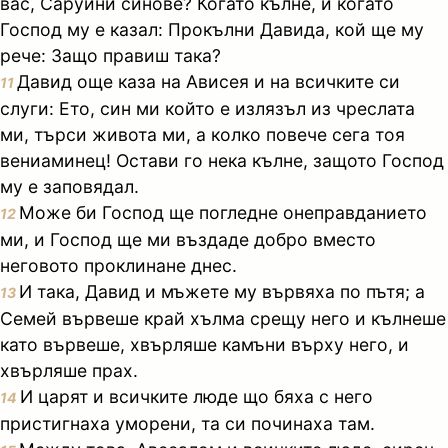
вас, Саруини синове? Когато кълне, и когато
Господ му е казал: Прокълни Давида, кой ще му
рече: Защо правиш така?
Давид още каза на Ависея и на всичките си
11
слуги: Ето, син ми който е излязъл из чреслата
ми, търси живота ми, а колко повече сега тоя
вениаминец! Остави го нека кълне, защото Господ
му е заповядал.
Може би Господ ще погледне онеправданието
12
ми, и Господ ще ми въздаде добро вместо
неговото проклинане днес.
И така, Давид и мъжете му вървяха по пътя; а
13
Семей вървеше край хълма срещу него и кълнеше
като вървеше, хвърляше камъни върху него, и
хвърляше прах.
И царят и всичките люде що бяха с него
14
пристигнаха уморени, та си починаха там.