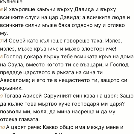
кълнеше.
И хвърляше камъни върху Давида и върху
6
всичките слуги на цар Давида; а всичките люде и
всичките силни мъже бяха отдясно му и отляво
му.
И Семей като кълнеше говореше така: Излез,
7
излез, мъжо кръвниче и мъжо злосторниче!
Господ докара върху тебе всичката кръв на дома
8
на Саула, вместо когото ти се възцари, и Господ
предаде царството в ръката на сина ти
Авесалома; и ето те в нещастието ти, защото си
кръвник.
Тогава Ависей Саруиният син каза на царя: Защо
9
да кълне това мъртво куче господаря ми царя?
позволи ми, моля, да мина насреща и да му
отсека главата.
А царят рече: Какво общо има между мене и
10