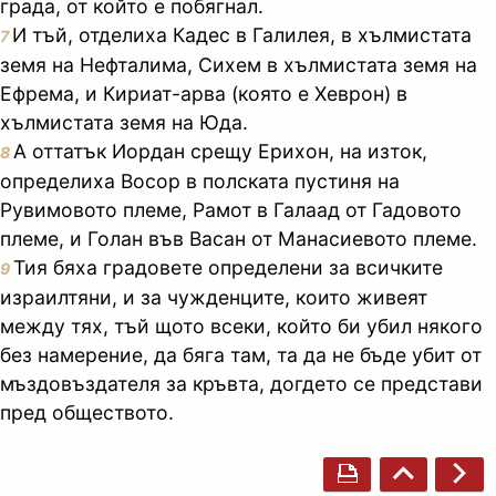
града, от който е побягнал.
И тъй, отделиха Кадес в Галилея, в хълмистата
7
земя на Нефталима, Сихем в хълмистата земя на
Ефрема, и Кириат-арва (която е Хеврон) в
хълмистата земя на Юда.
А оттатък Иордан срещу Ерихон, на изток,
8
определиха Восор в полската пустиня на
Рувимовото племе, Рамот в Галаад от Гадовото
племе, и Голан във Васан от Манасиевото племе.
Тия бяха градовете определени за всичките
9
израилтяни, и за чужденците, които живеят
между тях, тъй щото всеки, който би убил някого
без намерение, да бяга там, та да не бъде убит от
мъздовъздателя за кръвта, догдето се представи
пред обществото.