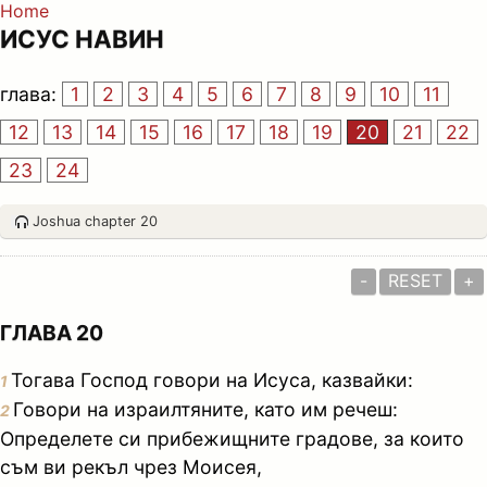
Home
ИСУС НАВИН
глава:
1
2
3
4
5
6
7
8
9
10
11
12
13
14
15
16
17
18
19
20
21
22
23
24
Joshua chapter 20
-
RESET
+
ГЛАВА 20
Тогава Господ говори на Исуса, казвайки:
1
Говори на израилтяните, като им речеш:
2
Определете си прибежищните градове, за които
съм ви рекъл чрез Моисея,