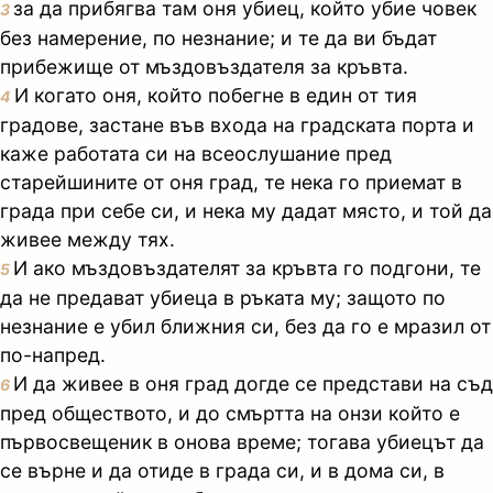
за да прибягва там оня убиец, който убие човек
3
без намерение, по незнание; и те да ви бъдат
прибежище от мъздовъздателя за кръвта.
И когато оня, който побегне в един от тия
4
градове, застане във входа на градската порта и
каже работата си на всеослушание пред
старейшините от оня град, те нека го приемат в
града при себе си, и нека му дадат място, и той да
живее между тях.
И ако мъздовъздателят за кръвта го подгони, те
5
да не предават убиеца в ръката му; защото по
незнание е убил ближния си, без да го е мразил от
по-напред.
И да живее в оня град догде се представи на съд
6
пред обществото, и до смъртта на онзи който е
първосвещеник в онова време; тогава убиецът да
се върне и да отиде в града си, и в дома си, в