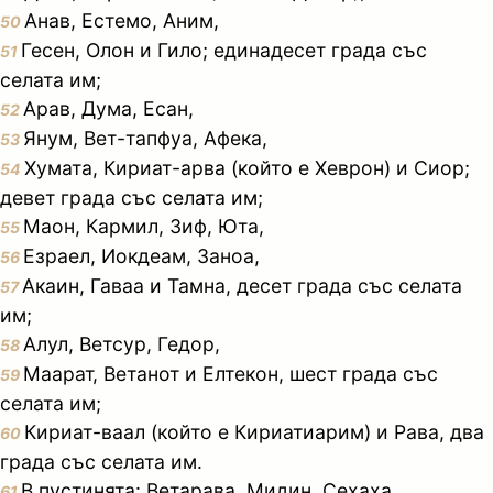
Анав, Естемо, Аним,
50
Гесен, Олон и Гило; единадесет града със
51
селата им;
Арав, Дума, Есан,
52
Янум, Вет-тапфуа, Афека,
53
Хумата, Кириат-арва (който е Хеврон) и Сиор;
54
девет града със селата им;
Маон, Кармил, Зиф, Юта,
55
Езраел, Иокдеам, Заноа,
56
Акаин, Гаваа и Тамна, десет града със селата
57
им;
Алул, Ветсур, Гедор,
58
Маарат, Ветанот и Елтекон, шест града със
59
селата им;
Кириат-ваал (който е Кириатиарим) и Рава, два
60
града със селата им.
В пустинята: Ветарава, Мидин, Сехаха,
61