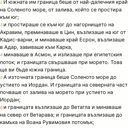
И южната им граница беше от най-далечния край
2
на Соленото море, от залива, който се простира
към юг;
и простираше се към юг до нагорнището на
3
Акравим, преминаваше в Цин, възлизаше на юг от
Кадис-варни, и минаваше край Есрон, възлизаше
в Адар, завиваше към Карка,
минаваше в Асмон, и излизаше при египетския
4
поток; и границата свършваше при морето. Това
ще ви бъде южна граница.
А източната граница беше Соленото море до
5
устието на Иордан. И границата на северната част
почваше от залива на морето при устието на
Иордан;
и границата възлизаше до Ветагла и минаваше
6
на север от Ветарава; и границата възлизаше до
камъка на Воана Рувимовия потомък;