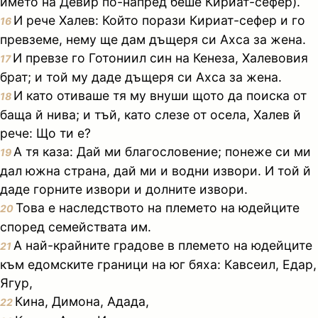
името на Девир по-напред беше Кириат-сефер).
И рече Халев: Който порази Кириат-сефер и го
16
превземе, нему ще дам дъщеря си Ахса за жена.
И превзе го Готониил син на Кенеза, Халевовия
17
брат; и той му даде дъщеря си Ахса за жена.
И като отиваше тя му внуши щото да поиска от
18
баща й нива; и тъй, като слезе от осела, Халев й
рече: Що ти е?
А тя каза: Дай ми благословение; понеже си ми
19
дал южна страна, дай ми и водни извори. И той й
даде горните извори и долните извори.
Това е наследството на племето на юдейците
20
според семействата им.
А най-крайните градове в племето на юдейците
21
към едомските граници на юг бяха: Кавсеил, Едар,
Ягур,
Кина, Димона, Адада,
22