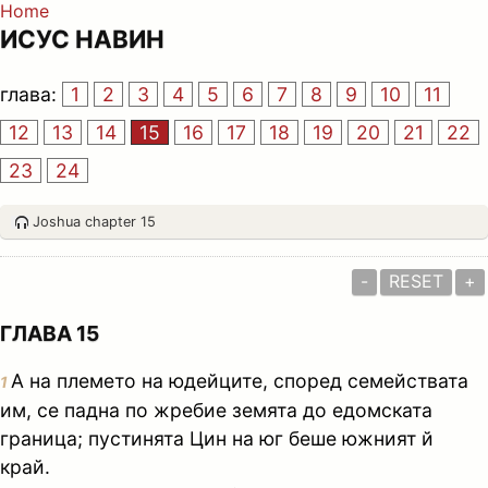
Home
ИСУС НАВИН
глава:
1
2
3
4
5
6
7
8
9
10
11
12
13
14
15
16
17
18
19
20
21
22
23
24
Joshua chapter 15
-
RESET
+
ГЛАВА 15
А на племето на юдейците, според семействата
1
им, се падна по жребие земята до едомската
граница; пустинята Цин на юг беше южният й
край.