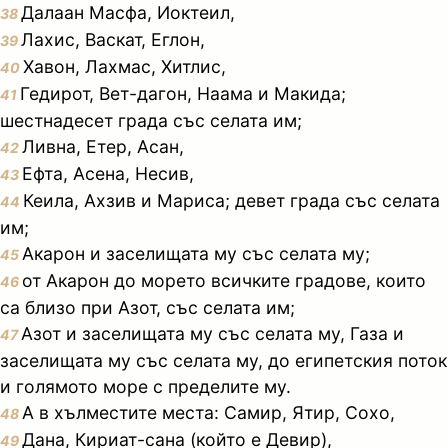
Далаан Масфа, Иоктеил,
38
Лахис, Васкат, Еглон,
39
Хавон, Лахмас, Хитлис,
40
Гедирот, Вет-дагон, Наама и Макида;
41
шестнадесет града със селата им;
Ливна, Етер, Асан,
42
Ефта, Асена, Несив,
43
Кеила, Ахзив и Мариса; девет града със селата
44
им;
Акарон и заселищата му със селата му;
45
от Акарон до морето всичките градове, които
46
са близо при Азот, със селата им;
Азот и заселищата му със селата му, Газа и
47
заселищата му със селата му, до египетския поток
и голямото море с пределите му.
А в хълместите места: Самир, Ятир, Сохо,
48
Дана, Кириат-сана (който е Девир),
49