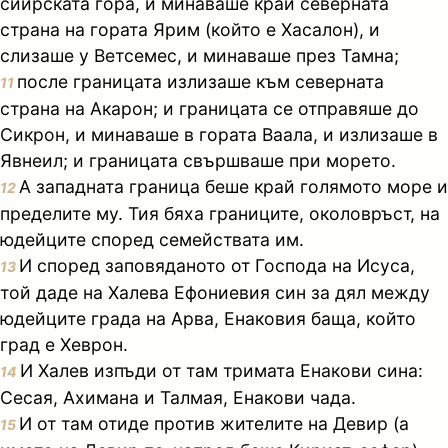
сиирската гора, и минаваше край северната
страна на гората Ярим (който е Хасалон), и
слизаше у Ветсемес, и минаваше през Тамна;
после границата излизаше към северната
11
страна на Акарон; и границата се отправяше до
Сикрон, и минаваше в гората Ваала, и излизаше в
Явнеил; и границата свършваше при морето.
А западната граница беше край голямото море и
12
пределите му. Тия бяха границите, околовръст, на
юдейците според семействата им.
И според заповяданото от Господа на Исуса,
13
той даде на Халева Ефониевия син за дял между
юдейците града на Арва, Енаковия баща, който
град е Хеврон.
И Халев изпъди от там тримата Енакови сина:
14
Сесая, Ахимана и Талмая, Енакови чада.
И от там отиде против жителите на Девир (а
15