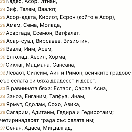
Кадес, Асор, Итнан,
23
Зиф, Телем, Ваалот,
24
Асор-адата, Кириот, Есрон (който е Асор),
25
Амам, Сема, Молада,
26
Асаргада, Есемон, Ветфалет,
27
Асар-суал, Вирсавее, Визиотия,
28
Ваала, Иим, Асем,
29
Елтолад, Хесил, Хорма,
30
Сиклаг, Мадмана, Сансана,
31
Леваот, Силеим, Аин и Римон; всичките градове
32
със селата си бяха двадесет и девет.
В равнината бяха: Естаол, Сараа, Асна,
33
Заноа, Енганим, Тапфуа, Инам,
34
Ярмут, Одолам, Сохо, Азика,
35
Сагарим, Адитаим, Гедира и Гедиротаим;
36
четиринадесет града със селата им;
Сенан, Адаса, Мигдалгад,
37