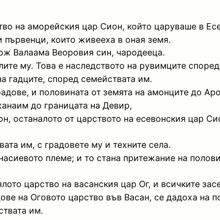
ство на аморейския цар Сион, който царуваше в Е
и първенци, които живееха в оная земя.
нож Валаама Веоровия син, чародееца.
ите му. Това е наследството на рувимците според 
а гадците, според семействата им.
адове, и половината от земята на амонците до Ар
ханаим до границата на Девир,
он, останалото от царството на есевонския цар Си
ата им, с градовете му и техните села.
насиевото племе; и то стана притежание на полов
ото царство на васанския цар Ог, и всичките засе
дове на Оговото царство във Васан, се дадоха на 
ствата им.