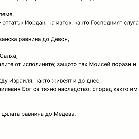
леме.
 оттатък Иордан, на изток, както Господният слуга
еванска равнина до Девон,
 Салха,
налите от исполините; защото тях Моисей порази и
ду Израиля, както живеят и до днес.
аилевия Бог са тяхно наследство, според както им
и цялата равнина до Медева,