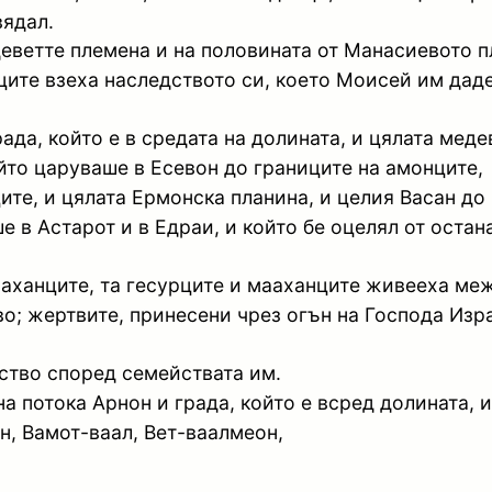
вядал.
 деветте племена и на половината от Манасиевото п
ците взеха наследството си, което Моисей им даде
рада, който е в средата на долината, и цялата мед
йто царуваше в Есевон до границите на амонците,
ците, и цялата Ермонска планина, и целия Васан до
е в Астарот и в Едраи, и който бе оцелял от оста
ааханците, та гесурците и мааханците живееха меж
о; жертвите, принесени чрез огън на Господа Изр
ство според семействата им.
на потока Арнон и града, който е всред долината, 
н, Вамот-ваал, Вет-ваалмеон,