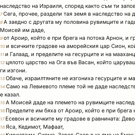
наследство на Израиля, според както съм ти запо
Сега, прочее, раздели тая земя в наследство на
7
А заедно с другата му половина рувимците и гад
8
Моисей им даде,
от Ароир, който е при брега на потока Арнон, и г
9
и всичките градове на аморейския цар Сион, ко
10
и Галаад, и пределите на гесурците и на маахан
11
цялото царство на Ога във Васан, който царуваш
12
ги изгони.
Обаче, израилтяните не изгониха гесурците и м
13
Само на Левиевото племе той не даде наследств
14
е казал.
А Моисей даде на племето на рувимците наслед
15
Пределите им бяха от Ароир, който е при брега 
16
Есевон и всичките му градове в равнината: Дево
17
Яса, Кедимот, Мафаат,
18
Кириатаим, Сивма, Зарет-Саар в хълма на Емак,