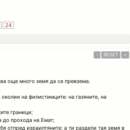
24
-
RESET
+
тава още много земя да се превзема.
е околии на филистимците: на газяните, на
ките граници;
а до прохода на Емат;
бя отпред израилтяните; а ти раздели тая земя в