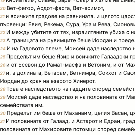
19
Вет-фегор, Асдот-фасга, Вет-есимот,
20
и всичките градове на равнината, и цялото цар
21
първенци: Евия, Рекема, Сура, Ура и Рева, Сионов
И между убитите от тях, израилтяните убиха с 
22
А границата на рувимците беше Иордан и предел
23
И на Гадовото племе, Моисей даде наследство н
24
Пределът им беше Язир и всичките Галаадски гр
25
и от Есевон до Рамат-масфа и Ветоним, и от Ма
26
и, в долината, Ветарам, Ветнимра, Сокхот и Саф
27
Иордан до края на езерото Хинерот.
Това е наследството на гадците според семейств
28
Моисей даде наследство и на половината от Ма
29
семействата им.
Пределът им беше от Маханаим, целия Васан, цял
30
И половината от Галаад, и Астарот и Едраи, гра
31
половината от Махировите потомци според семей