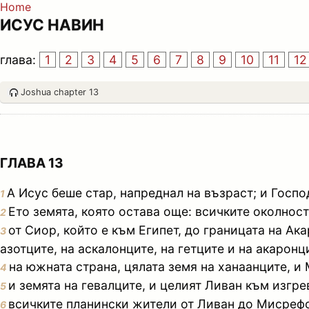
Home
ИСУС НАВИН
глава:
1
2
3
4
5
6
7
8
9
10
11
12
Joshua chapter 13
ГЛАВА 13
А Исус беше стар, напреднал на възраст; и Госпо
1
Ето земята, която остава още: всичките околнос
2
от Сиор, който е към Египет, до границата на Ака
3
азотците, на аскалонците, на гетците и на акаронци
на южната страна, цялата земя на ханаанците, и 
4
и земята на гевалците, и целият Ливан към изгре
5
всичките планински жители от Ливан до Мисрефот
6