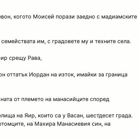
севон, когото Моисей порази заедно с мадиамските
семействата им, с градовете му и техните села.
оир срещу Рава,
он оттатък Иордан на изток, имайки за граница
ината от племето на манасийците според
лища на Яир, които са у Васан, шестдесет града.
потомците, на Махира Манасиевия син, на