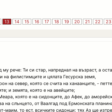
13
14
15
16
17
18
19
20
21
22
23
д му рече: Ти си стар, напреднал на възраст, а ос
ти на филистимците и цялата Гесурска земя,
рон на север, която се счита на ханаанците, - петт
те; и земята, която е на авейците;
Меара, която е на сидонците, до Афек, до аморейс
ва на слънцето, от Ваалгад под Ермонската планин
-маим, то ест, всичките сидонци; тях Аз ще изтре