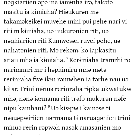
nəɡkiariien əpə me iamɨnha irə, takəfo
masitu ia kɨmiaha? Hiəukurən mə
takaməkeikei muvehe mɨni pui pehe nari vi
riti m kɨmiaha, uə nukurənien riti, uə
nəɡkiariien riti Kumwesən ruvei pehe, uə
nahatənien riti. Mə rekəm, ko iapkasitu
anan mhə ia kɨmiaha.
Rerɨmiaha tramrhi ro
7
narimnari me i həpkɨmɨru mhə mətə
rerɨnraha fwe ikɨn rəmwhen ia tərhe nau uə
kitar. Trɨni mɨnuə rerɨnraha rɨpkatukwatukw
mhə, nənə iərmama riti trəfo mukurən nəfe
nɨpu kamhani?
Uə kisɨpw i kaməse tɨ
8
nəsuəpwiriien nərmama tɨ naruaɡənien trɨni
mɨnuə rerɨn rəpwəh nasək amasanien mo