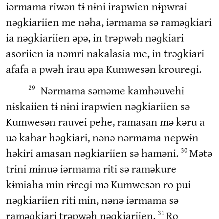
iərmama riwən tɨ nɨni irapwien nɨpwrai
nəɡkiariien me nəha, iərmama sə raməɡkiari
ia nəɡkiariien əpə, in trəpwəh nəɡkiari
asoriien ia nəmri nakalasia me, in trəɡkiari
afafa a pwəh irau əpa Kumwesən kroureɡi.
Nərmama səməme kamhəuvehi
29
nɨskaiien tɨ nɨni irapwien nəɡkiariien sə
Kumwesən rauvei pehe, ramasan mə kəru a
uə kahar həɡkiari, nənə nərmama nepwɨn
həkiri amasan nəɡkiariien sə haməni.
Mətə
30
trɨni mɨnuə iərmama riti sə raməkure
kɨmiaha min rɨreɡi mə Kumwesən ro pui
nəɡkiariien riti min, nənə iərmama sə
raməɡkiari trəpwəh nəɡkiariien.
Ro
31