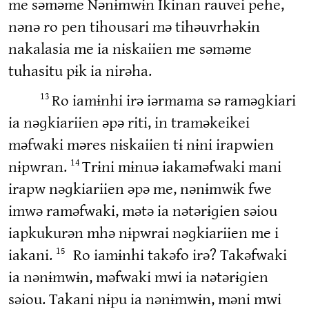
me səməme Nənɨmwɨn Ikinan rauvei pehe,
nənə ro pen tihousari mə tihəuvrhəkɨn
nakalasia me ia nɨskaiien me səməme
tuhasitu pɨk ia nirəha.
Ro iamɨnhi irə iərmama sə raməɡkiari
13
ia nəɡkiariien əpə riti, in traməkeikei
məfwaki məres nɨskaiien tɨ nɨni irapwien
nɨpwran.
Trɨni mɨnuə iakaməfwaki mani
14
irapw nəɡkiariien əpə me, nənɨmwɨk fwe
imwə raməfwaki, mətə ia nətərɨɡien səiou
iapkukurən mhə nɨpwrai nəɡkiariien me i
iakani.
Ro iamɨnhi takəfo irə? Takəfwaki
15
ia nənɨmwɨn, məfwaki mwi ia nətərɨɡien
səiou. Takani nɨpu ia nənɨmwɨn, məni mwi