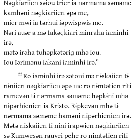
Nəɡkiariien səiou trier ia nərmama səməme
kamhəni nəɡkiariien əpə me,
mier mwi ia tərhui iəpwɨspwɨs me.
Nəri auər a mə takəɡkiari mɨnraha iamɨnhi
irə,
mətə irəha tuhəpkətərɨɡ mhə iou.
Iou Iərɨmənu iakani iamɨnhi irə.”
Ro iamɨnhi irə sətoni mə nɨskaiien tɨ
22
nɨniien nəɡkiariien əpə me ro nɨmtətien riti
ramevən tɨ nərmama səməme həpkɨni mhə
nɨpərhienien ia Kristo. Rɨpkevən mhə tɨ
nərmama səməme haməni nɨpərhienien irə.
Mətə nɨskaiien tɨ nɨni irapwien nəɡkiariien
sə Kumwesən rauvei pehe ro nɨmtətien riti