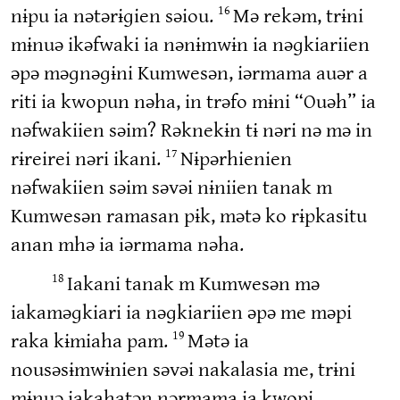
nɨpu ia nətərɨɡien səiou.
Mə rekəm, trɨni
16
mɨnuə ikəfwaki ia nənɨmwɨn ia nəɡkiariien
əpə məɡnəɡɨni Kumwesən, iərmama auər a
riti ia kwopun nəha, in trəfo mɨni “Ouəh” ia
nəfwakiien səim? Rəknekɨn tɨ nəri nə mə in
rɨreirei nəri ikani.
Nɨpərhienien
17
nəfwakiien səim səvəi nɨniien tanak m
Kumwesən ramasan pɨk, mətə ko rɨpkasitu
anan mhə ia iərmama nəha.
Iakani tanak m Kumwesən mə
18
iakaməɡkiari ia nəɡkiariien əpə me məpi
raka kɨmiaha pam.
Mətə ia
19
nousəsɨmwɨnien səvəi nakalasia me, trɨni
mɨnuə iakahatən nərmama ia kwopi