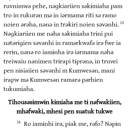
ruvnimwə pehe, nəɡkiariien səkɨmiaha pam
tro in rukurən mə in iərmama riti sə ramo
noien ərəha, nənə in trəkiri noien səvənhi.
25
Nəɡkiariien me nəha səkɨmiaha trɨni pui
nətərɨɡien səvənhi in ramərkwafə irə fwe ia
rerɨn, nənə ro iamɨnha irə iərmama nəha
treiwaiu nənimen trɨrapi tɨprənə, in truvei
pen nɨsiaiien səvənhi m Kumwesən, mani
irapw mə Kumwesən ramarə pərhien
tukumiaha.
Tihousəsɨmwɨn kɨmiaha me tɨ nəfwakiien,
mhəfwaki, mhesi pen suatuk tukwe
Ro iamɨnhi irə, piak me, rəfo? Nəpɨn
26