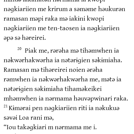
nəɡkiariien me krirum a səməme həukurən
ramasan məpi raka mə iakɨni kwopi
nəɡkiariien me ten-taosen ia nəɡkiariien
əpə sə həreirei.
Piak me, rərəha mə tihəmwhen ia
20
nəkwərhakwərha ia nətərɨɡien səkɨmiaha.
Ramasan mə tihəreirei noien ərəha
rəmwhen ia nəkwərhakwərha me, mətə ia
nətərɨɡien səkɨmiaha tihaməkeikei
mhəmwhen ia nərmama həuvəpwinari raka.
Kɨmərai pen nəɡkiariien riti ia nəkukuə
21
səvəi Loa rani mə,
“Iou takəɡkiari m nərmama me i.