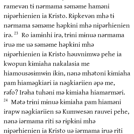
ramevən tɨ nərmama səməme haməni
nɨpərhienien ia Kristo. Rɨpkevən mhə tɨ
nərmama səməme həpkɨni mhə nɨpərhienien
irə.
Ro iamɨnhi irə, trɨni mɨnuə nərmama
23
iruə me uə səməme həpkɨni mhə
nɨpərhienien ia Kristo həuvnimwə pehe ia
kwopun kɨmiaha nakalasia me
hiamousəsɨmwɨn ikɨn, nənə mhətoni kɨmiaha
pam hiaməɡkiari ia nəɡkiariien əpə me,
rəfo? Irəha tuhəni mə kɨmiaha hiamarməri.
Mətə trɨni mɨnuə kɨmiaha pam hiaməni
24
irapw nəɡkiariien sə Kumwesən rauvei pehe,
nənə iərmama riti sə rɨpkɨni mhə
nɨpərhienien ia Kristo uə iərmama iruə riti