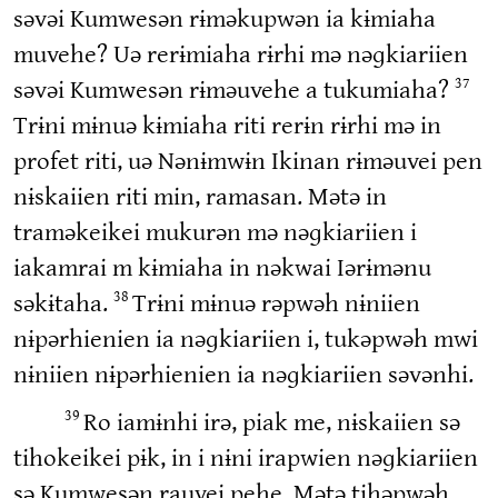
səvəi Kumwesən rɨməkupwən ia kɨmiaha
muvehe? Uə rerɨmiaha rɨrhi mə nəɡkiariien
səvəi Kumwesən rɨməuvehe a tukumiaha?
37
Trɨni mɨnuə kɨmiaha riti rerɨn rɨrhi mə in
profet riti, uə Nənɨmwɨn Ikinan rɨməuvei pen
nɨskaiien riti min, ramasan. Mətə in
traməkeikei mukurən mə nəɡkiariien i
iakamrai m kɨmiaha in nəkwai Iərɨmənu
səkɨtaha.
Trɨni mɨnuə rəpwəh nɨniien
38
nɨpərhienien ia nəɡkiariien i, tukəpwəh mwi
nɨniien nɨpərhienien ia nəɡkiariien səvənhi.
Ro iamɨnhi irə, piak me, nɨskaiien sə
39
tihokeikei pɨk, in i nɨni irapwien nəɡkiariien
sə Kumwesən rauvei pehe. Mətə tihəpwəh