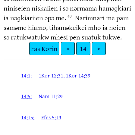
nɨniseien nɨskaiien i sə nərmama haməɡkiari
ia nəɡkiariien əpə me.
Narimnari me pam
40
səməme hiamo, tihaməkeikei mho ia noien
sə ratukwatukw mhesi pen suatuk tukwe.
Fas Korin
<
14
>
14:1:
1Kor 12:31,
1Kor 14:39
14:5:
Nam 11:29
14:15:
Efes 5:19