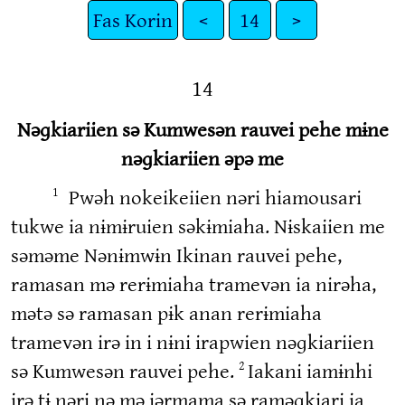
Fas Korin
<
14
>
14
Nəɡkiariien sə Kumwesən rauvei pehe mɨne
nəɡkiariien əpə me
Pwəh nokeikeiien nəri hiamousari
1
tukwe ia nɨmɨruien səkɨmiaha. Nɨskaiien me
səməme Nənɨmwɨn Ikinan rauvei pehe,
ramasan mə rerɨmiaha tramevən ia nirəha,
mətə sə ramasan pɨk anan rerɨmiaha
tramevən irə in i nɨni irapwien nəɡkiariien
sə Kumwesən rauvei pehe.
Iakani iamɨnhi
2
irə tɨ nəri nə mə iərmama sə raməɡkiari ia