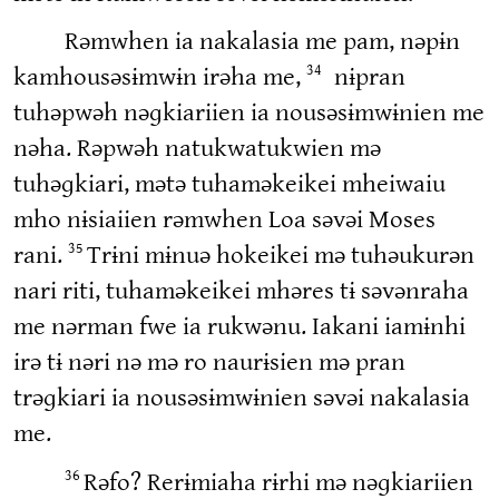
Rəmwhen ia nakalasia me pam, nəpɨn
kamhousəsɨmwɨn irəha me,
nɨpran
34
tuhəpwəh nəɡkiariien ia nousəsɨmwɨnien me
nəha. Rəpwəh natukwatukwien mə
tuhəɡkiari, mətə tuhaməkeikei mheiwaiu
mho nɨsiaiien rəmwhen Loa səvəi Moses
rani.
Trɨni mɨnuə hokeikei mə tuhəukurən
35
nari riti, tuhaməkeikei mhəres tɨ səvənraha
me nərman fwe ia rukwənu. Iakani iamɨnhi
irə tɨ nəri nə mə ro naurɨsien mə pran
trəɡkiari ia nousəsɨmwɨnien səvəi nakalasia
me.
Rəfo? Rerɨmiaha rɨrhi mə nəɡkiariien
36