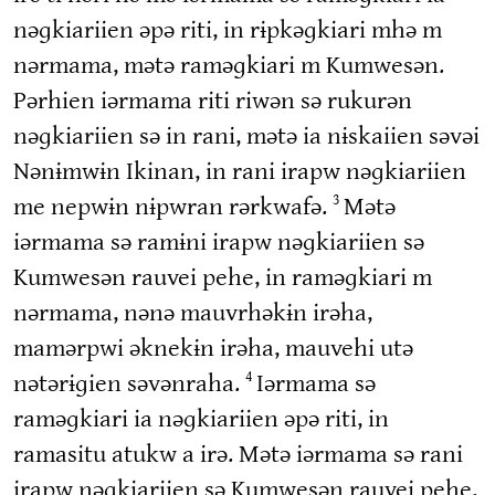
nəɡkiariien əpə riti, in rɨpkəɡkiari mhə m
nərmama, mətə raməɡkiari m Kumwesən.
Pərhien iərmama riti riwən sə rukurən
nəɡkiariien sə in rani, mətə ia nɨskaiien səvəi
Nənɨmwɨn Ikinan, in rani irapw nəɡkiariien
me nepwɨn nɨpwran rərkwafə.
Mətə
3
iərmama sə ramɨni irapw nəɡkiariien sə
Kumwesən rauvei pehe, in raməɡkiari m
nərmama, nənə mauvrhəkɨn irəha,
mamərpwi əknekɨn irəha, mauvehi utə
nətərɨɡien səvənraha.
Iərmama sə
4
raməɡkiari ia nəɡkiariien əpə riti, in
ramasitu atukw a irə. Mətə iərmama sə rani
irapw nəɡkiariien sə Kumwesən rauvei pehe,