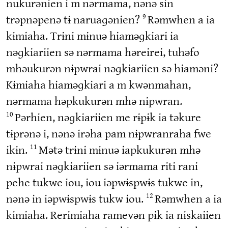
nukurənien i m nərmama, nənə sin
trəpnəpenə tɨ naruaɡənien?
Rəmwhen a ia
9
kɨmiaha. Trɨni mɨnuə hiaməɡkiari ia
nəɡkiariien sə nərmama həreirei, tuhəfo
mhəukurən nɨpwrai nəɡkiariien sə hiaməni?
Kɨmiaha hiaməɡkiari a m kwənmahan,
nərmama həpkukurən mhə nɨpwran.
Pərhien, nəɡkiariien me rɨpɨk ia təkure
10
tɨprənə i, nənə irəha pam nɨpwranraha fwe
ikɨn.
Mətə trɨni mɨnuə iapkukurən mhə
11
nɨpwrai nəɡkiariien sə iərmama riti rani
pehe tukwe iou, iou iəpwɨspwɨs tukwe in,
nənə in iəpwɨspwɨs tukw iou.
Rəmwhen a ia
12
kɨmiaha. Rerɨmiaha ramevən pɨk ia nɨskaiien