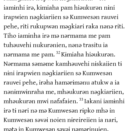
iamɨnhi irə, kɨmiaha pam hiəukurən nɨni
irapwien nəɡkiariien sə Kumwesən rauvei
pehe, riti rukupwən məɡkiari raka nənə riti.
Tiho iamɨnha irə mə nərmama me pam
tuhəuvehi nukurənien, nənə trasitu ia
nərmama me pam.
Kɨmiaha hiəukurən.
32
Nərmama səməme kamhəuvehi nɨskaiien tɨ
nɨni irapwien nəɡkiariien sə Kumwesən
rauvei pehe, irəha hamərɨmənu atukw a ia
nənɨmwɨnraha me, mhəukurən nəɡkiariien,
mhəukurən mwi nafafaien.
Iakani iamɨnhi
33
irə tɨ nəri nə mə Kumwesən rɨpko mhə in
Kumwesən səvəi noien nɨreireiien ia nari,
mətə in Kumwesən səvəi nəmərinuien.