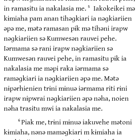
in ramasitu ia nakalasia me.
Iakokeikei mə
5
kɨmiaha pam anan tihəɡkiari ia nəɡkiariien
əpə me, mətə ramasan pɨk mə tihəni irapw
nəɡkiariien sə Kumwesən rauvei pehe.
Iərmama sə rani irapw nəɡkiariien sə
Kumwesən rauvei pehe, in ramasitu pɨk ia
nakalasia me məpi raka iərmama sə
raməɡkiari ia nəɡkiariien əpə me. Mətə
nɨpərhienien trɨni mɨnuə iərmama riti rɨni
irapw nɨpwrai nəɡkiariien əpə nəha, noien
nəha trasitu mwi ia nakalasia me.
Piak me, trɨni mɨnuə iakuvehe mətoni
6
kɨmiaha, nənə maməɡkiari m kɨmiaha ia