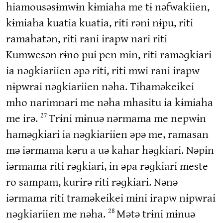
hiamousəsɨmwɨn kɨmiaha me tɨ nəfwakiien,
kɨmiaha kuatia kuatia, riti rəni nɨpu, riti
ramahatən, riti rani irapw nari riti
Kumwesən rɨno pui pen min, riti raməɡkiari
ia nəɡkiariien əpə riti, riti mwi rani irapw
nɨpwrai nəɡkiariien nəha. Tihaməkeikei
mho narimnari me nəha mhasitu ia kɨmiaha
me irə.
Trɨni mɨnuə nərmama me nepwɨn
27
haməɡkiari ia nəɡkiariien əpə me, ramasan
mə iərmama kəru a uə kahar həɡkiari. Nəpɨn
iərmama riti rəɡkiari, in əpa rəɡkiari meste
ro sampam, kurirə riti rəɡkiari. Nənə
iərmama riti traməkeikei mɨni irapw nɨpwrai
nəɡkiariien me nəha.
Mətə trɨni mɨnuə
28